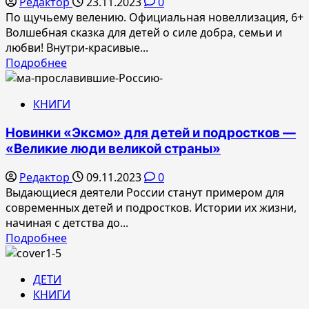
Редактор
23.11.2023
0
По щучьему велению. Официальная новеллизация, 6+
Волшебная сказка для детей о силе добра, семьи и
любви! Внутри-красивые...
Прочитать
Подробнее
больше
о
КНИГИ
Новинки
издательства
Новинки «Эксмо» для детей и подростков —
«Эксмодетство»
«Великие люди великой страны»
в
ноябре
Редактор
09.11.2023
0
Выдающиеся деятели России станут примером для
современных детей и подростков. Истории их жизни,
начиная с детства до...
Прочитать
Подробнее
больше
о
ДЕТИ
Новинки
КНИГИ
«Эксмо»