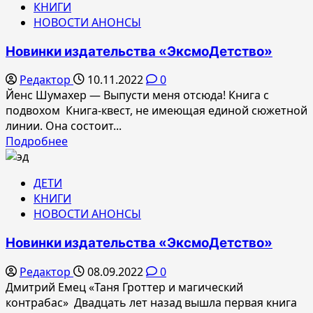
КНИГИ
Новинки
НОВОСТИ АНОНСЫ
издательства
«ЭксмоДетство»
Новинки издательства «ЭксмоДетство»
Редактор
10.11.2022
0
Йенс Шумахер — Выпусти меня отсюда! Книга с
подвохом Книга-квест, не имеющая единой сюжетной
линии. Она состоит...
Прочитать
Подробнее
больше
о
ДЕТИ
Новинки
КНИГИ
издательства
НОВОСТИ АНОНСЫ
«ЭксмоДетство»
Новинки издательства «ЭксмоДетство»
Редактор
08.09.2022
0
Дмитрий Емец «Таня Гроттер и магический
контрабас» Двадцать лет назад вышла первая книга