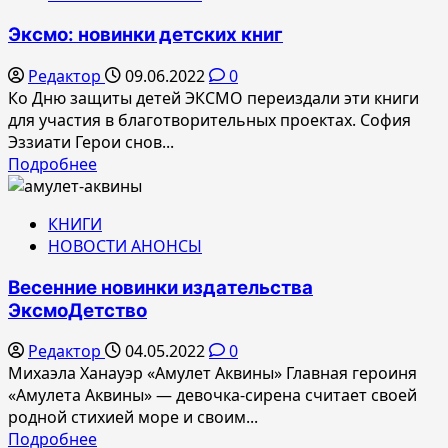
Эксмо: новинки детских книг
Редактор
09.06.2022
0
Ко Дню защиты детей ЭКСМО переиздали эти книги
для участия в благотворительных проектах. София
Эззиати Герои снов...
Прочитать
Подробнее
больше
о
КНИГИ
Эксмо:
НОВОСТИ АНОНСЫ
новинки
детских
Весенние новинки издательства
книг
ЭксмоДетство
Редактор
04.05.2022
0
Михаэла Ханауэр «Амулет Аквины» Главная героиня
«Амулета Аквины» — девочка-сирена считает своей
родной стихией море и своим...
Прочитать
Подробнее