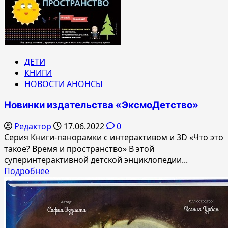
ДЕТИ
КНИГИ
НОВОСТИ АНОНСЫ
Новинки издательства «ЭксмоДетство»
Редактор
17.06.2022
0
Серия Книги-панорамки с интерактивом и 3D «Что это
такое? Время и пространство» В этой
суперинтерактивной детской энциклопедии...
Прочитать
Подробнее
больше
о
Новинки
издательства
«ЭксмоДетство»