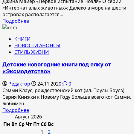
Джина Майер «Первое испытание Ноэля» О серии
«Интернат злых животных»: Далеко в море на шести
островах располагается...
Прочитать
Подробнее
больше
о
КНИГИ
Новинки
НОВОСТИ АНОНСЫ
издательства
СТИЛЬ ЖИЗНИ
«ЭксмоДетство».
Детские новогодние книги под елку от
«Эксмодетство»
Редактор
24.11.2020
0
Сэмми Клаус, рождественский кот (ил. Паулы Боулз)
Серия Книжки к Новому Году Больше всего кот Сэмми,
любимец...
Прочитать
Подробнее
больше
Август 2026
о
Пн
Вт
Ср
Чт
Пт
Сб
Вс
Детские
1
2