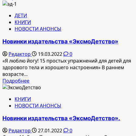
больше
о
ДЕТИ
Весенние
КНИГИ
новинки
НОВОСТИ АНОНСЫ
издательства
ЭксмоДетство
Новинки издательства «ЭксмоДетство»
Редактор
19.03.2022
0
«Я люблю йогу! 15 простых упражнений для детей для
здорового тела и хорошего настроения» В раннем
возрасте...
Прочитать
Подробнее
больше
о
КНИГИ
Новинки
НОВОСТИ АНОНСЫ
издательства
«ЭксмоДетство»
Новинки издательства «ЭксмоДетство».
Редактор
27.01.2022
0