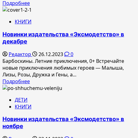
Прочитать
Подробнее
больше
о
КНИГИ
Новинки
издательства
Новинки издательства «Эксмодетство» в
«Эксмодетство»
декабре
в
январе
Редактор
26.12.2023
0
Барбоскины. Летние приключения, 0+ Встречайте
новые приключения любимых героев — Малыша,
Лизы, Розы, Дружка и Гены, а...
Прочитать
Подробнее
больше
о
ДЕТИ
Новинки
КНИГИ
издательства
«Эксмодетство»
Новинки издательства «Эксмодетство» в
в
ноябре
декабре