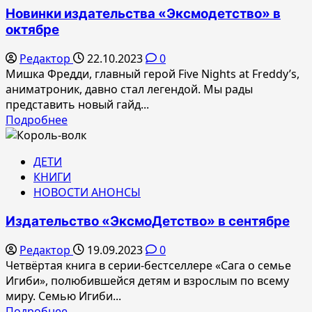
для
Новинки издательства «Эксмодетство» в
детей
октябре
и
подростков
Редактор
22.10.2023
0
—
Мишка Фредди, главный герой Five Nights at Freddy’s,
«Великие
аниматроник, давно стал легендой. Мы рады
люди
представить новый гайд...
великой
Прочитать
Подробнее
страны»
больше
о
ДЕТИ
Новинки
КНИГИ
издательства
НОВОСТИ АНОНСЫ
«Эксмодетство»
в
Издательство «ЭксмоДетство» в сентябре
октябре
Редактор
19.09.2023
0
Четвёртая книга в серии-бестселлере «Сага о семье
Игиби», полюбившейся детям и взрослым по всему
миру. Семью Игиби...
Прочитать
Подробнее