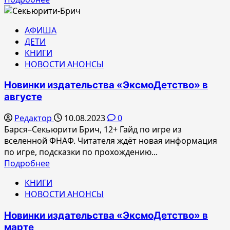
больше
о
АФИША
Издательство
ДЕТИ
«ЭксмоДетство»
КНИГИ
в
НОВОСТИ АНОНСЫ
сентябре
Новинки издательства «ЭксмоДетство» в
августе
Редактор
10.08.2023
0
Барся–Секьюрити Брич, 12+ Гайд по игре из
вселенной ФНАФ. Читателя ждёт новая информация
по игре, подсказки по прохождению...
Прочитать
Подробнее
больше
КНИГИ
о
НОВОСТИ АНОНСЫ
Новинки
издательства
Новинки издательства «ЭксмоДетство» в
«ЭксмоДетство»
марте