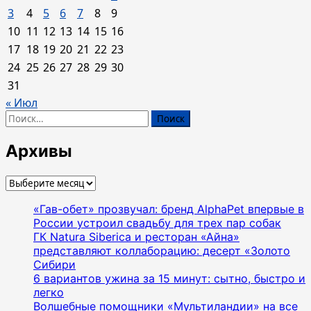
новогодние
3
4
5
6
7
8
9
книги
10
11
12
13
14
15
16
под
17
18
19
20
21
22
23
елку
от
24
25
26
27
28
29
30
«Эксмодетство»
31
« Июл
Найти:
Архивы
Архивы
«Гав-обет» прозвучал: бренд AlphaPet впервые в
России устроил свадьбу для трех пар собак
ГК Natura Siberica и ресторан «Айна»
представляют коллаборацию: десерт «Золото
Сибири
6 вариантов ужина за 15 минут: сытно, быстро и
легко
Волшебные помощники «Мультиландии» на все