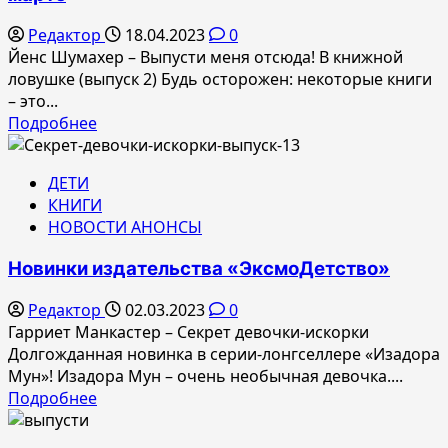
в
августе
Редактор
18.04.2023
0
Йенс Шумахер – Выпусти меня отсюда! В книжной
ловушке (выпуск 2) Будь осторожен: некоторые книги
– это...
Прочитать
Подробнее
больше
о
ДЕТИ
Новинки
КНИГИ
издательства
НОВОСТИ АНОНСЫ
«ЭксмоДетство»
в
Новинки издательства «ЭксмоДетство»
марте
Редактор
02.03.2023
0
Гарриет Манкастер – Секрет девочки-искорки
Долгожданная новинка в серии-лонгселлере «Изадора
Мун»! Изадора Мун – очень необычная девочка....
Прочитать
Подробнее
больше
о