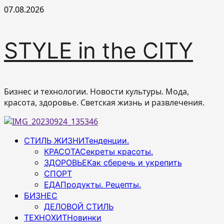
Перейти
07.08.2026
к
содержимому
STYLE in the CITY
Бизнес и технологии. Новости культуры. Мода,
красота, здоровье. Светская жизнь и развлечения.
Основное
СТИЛЬ ЖИЗНИ
Тенденции.
меню
КРАСОТА
Секреты красоты.
ЗДОРОВЬЕ
Как сберечь и укрепить
СПОРТ
ЕДА
Продукты. Рецепты.
БИЗНЕС
ДЕЛОВОЙ СТИЛЬ
ТЕХНОХИТ
Новинки