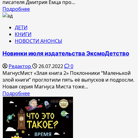
писателя Дмитрия Емца про...
Прочитать
Подробнее
больше
о
ДЕТИ
Новинки
КНИГИ
издательства
НОВОСТИ АНОНСЫ
«ЭксмоДетство»
Новинки июля издательства ЭксмоДетство
Редактор
26.07.2022
0
МагнусМист «Злая книга 2» Поклонники “Маленькой
злой книги” проглотили пять её выпусков и подросли.
Новая серия Магнуса Миста тоже...
Прочитать
Подробнее
больше
о
Новинки
июля
издательства
ЭксмоДетство