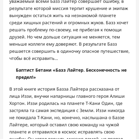
уважаемый всеми Базз Лайтер совершает ошибку, в
результате которой миссия терпит крушение и экипаж
вынужден остаться жить на незнакомой планете
среди хищных растений и огромных жуков. Базз хочет
решать проблему по-своему, не прибегая к помощи
друзей. Но чем дольше ситуация не меняется, тем
меньше коллеги ему доверяют. В результате Базз
решается совершить в одиночку опасное путешествие,
чтобы всё исправить…
Баптист Бетани «Базз Лайтер. Бесконечность не
предел!»
В этой книге история Базза Лайтера рассказана от
лица Иззи, внучки напарницы главного героя Алиши
Хортон. Иззи родилась на планете Т-Кани Один, где
застряла та самая экспедиция с Земли. Иззи никогда
не покидала Т-Кани, но, конечно, наслышана о Баззе
Лайтере, который оставил свою команду на чужой
планете и отправился в космос исправлять свою
ошибку. Он хотел вернуть миссию домой, но пропал