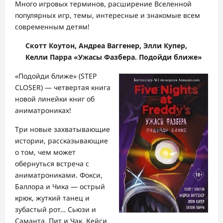
Много игровых терминов, расширение Вселенной
популярных игр, темы, интересные и знакомые всем
современным детям!
Скотт Коутон, Андреа Ваггенер, Элли Купер,
Келли Парра
«Ужасы Фазбера. Подойди ближе»
«Подойди ближе» (STEP
CLOSER) — четвертая книга
новой линейки книг об
аниматрониках!
Три новые захватывающие
истории, рассказывающие
о том, чем может
обернуться встреча с
аниматрониками. Фокси,
Баллора и Чика — острый
крюк, жуткий танец и
зубастый рот… Сьюзи и
Саманта, Пит и Чак, Кейси