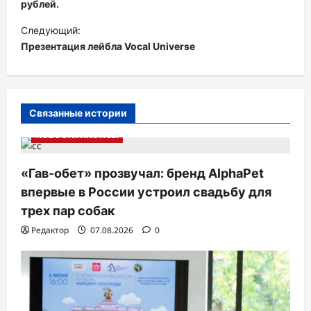
рублей.
и
Следующий:
г
Презентация лейбла Vocal Universe
а
ц
и
Связанные истории
я
НОВОСТИ АНОНСЫ
п
о
«Гав-обет» прозвучал: бренд AlphaPet
з
впервые в России устроил свадьбу для
а
трех пар собак
п
Редактор
07.08.2026
0
и
с
я