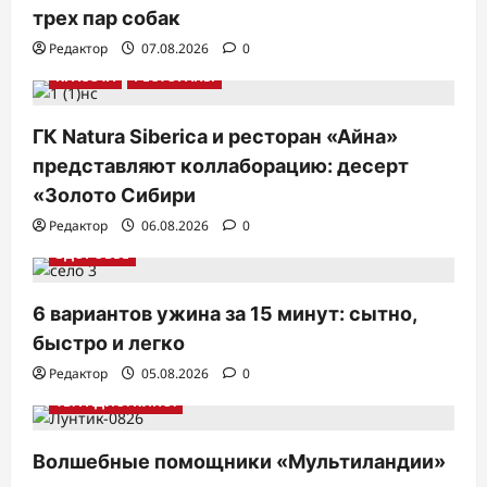
трех пар собак
Редактор
07.08.2026
0
КРАСОТА
РЕСТОРАНЫ
ГК Natura Siberica и ресторан «Айна»
представляют коллаборацию: десерт
«Золото Сибири
Редактор
06.08.2026
0
ЗДОРОВЬЕ
6 вариантов ужина за 15 минут: сытно,
быстро и легко
Редактор
05.08.2026
0
ТВ. РАДИО. КИНО.
Волшебные помощники «Мультиландии»