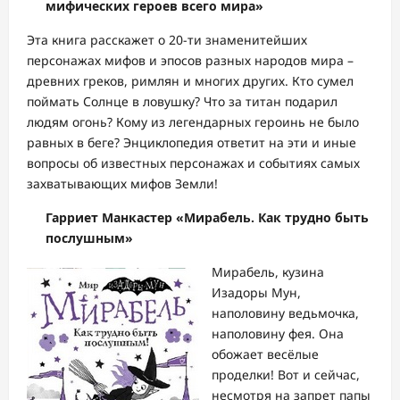
мифических героев всего мира»
Эта книга расскажет о 20-ти знаменитейших
персонажах мифов и эпосов разных народов мира –
древних греков, римлян и многих других. Кто сумел
поймать Солнце в ловушку? Что за титан подарил
людям огонь? Кому из легендарных героинь не было
равных в беге? Энциклопедия ответит на эти и иные
вопросы об известных персонажах и событиях самых
захватывающих мифов Земли!
Гарриет Манкастер «Мирабель. Как трудно быть
послушным»
Мирабель, кузина
Изадоры Мун,
наполовину ведьмочка,
наполовину фея. Она
обожает весёлые
проделки! Вот и сейчас,
несмотря на запрет папы