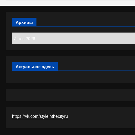
Архивы
Архивы
Актуальное здесь
https://vk.com/styleinthecityru