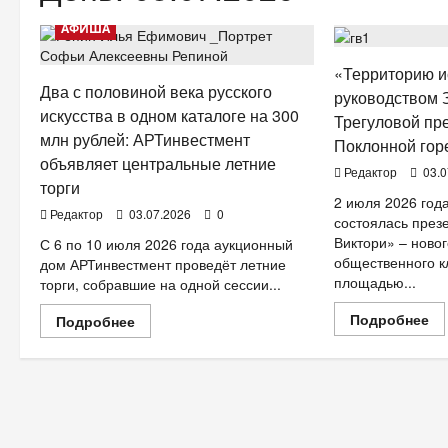
БИЗНЕС
АФИША
«Территорию и
Два с половиной века русского
руководством
искусства в одном каталоге на 300
Трегуловой пр
млн рублей: АРТинвестмент
Поклонной гор
объявляет центральные летние
Редактор
03.0
торги
2 июля 2026 год
Редактор
03.07.2026
0
состоялась през
Виктори» – новог
С 6 по 10 июля 2026 года аукционный
общественного к
дом АРТинвестмент проведёт летние
площадью...
торги, собравшие на одной сессии...
Пр
Подробнее
Прочитать
Подробнее
бо
больше
о
о
«Т
Два
ис
с
по
половиной
ру
века
Зе
русского
Тр
искусства
пр
в