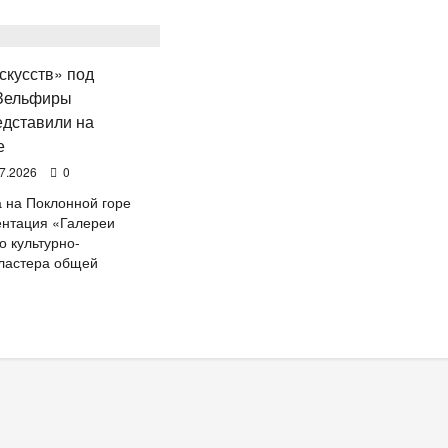
скусств» под
 Зельфиры
едставили на
е
7.2026
0
а на Поклонной горе
ентация «Галереи
о культурно-
ластера общей
очитать
льше
ерриторию
кусств»
д
ководством
льфиры
егуловой
едставили