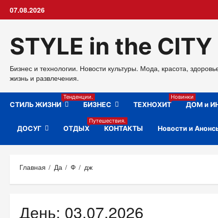
Перейти
07.08.2026
к
содержимому
STYLE in the CITY
Бизнес и технологии. Новости культуры. Мода, красота, здоровь
жизнь и развлечения.
Тенденции.
Новинки
СТИЛЬ ЖИЗНИ
БИЗНЕС
ТЕХНОХИТ
ДОМ и И
Путешествия.
ДОСУГ
ОТДЫХ
КОНТАКТЫ
Новости и Анонс
Главная
Да
Ф
дж
День:
03.07.2026