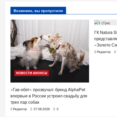
Возможно, вы пропустили
КРАСОТА
ГК Natura S
представля
«Золото С
Редактор
НОВОСТИ АНОНСЫ
«Гав-обет» прозвучал: бренд AlphaPet
впервые в России устроил свадьбу для
трех пар собак
Редактор
07.08.2026
0