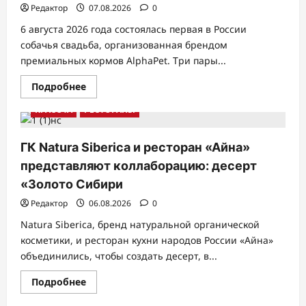
Редактор
07.08.2026
0
6 августа 2026 года состоялась первая в России
собачья свадьба, организованная брендом
премиальных кормов AlphaPet. Три пары...
Прочитать
Подробнее
больше
о
КРАСОТА
РЕСТОРАНЫ
«Гав-
обет»
прозвучал:
бренд
ГК Natura Siberica и ресторан «Айна»
AlphaPet
впервые
представляют коллаборацию: десерт
в
России
«Золото Сибири
устроил
свадьбу
Редактор
06.08.2026
0
для
трех
Natura Siberica, бренд натуральной органической
пар
собак
косметики, и ресторан кухни народов России «Айна»
объединились, чтобы создать десерт, в...
Прочитать
Подробнее
больше
о
ЗДОРОВЬЕ