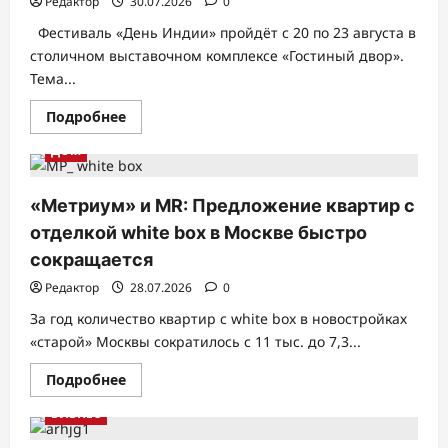
Редактор
30.07.2026
0
Фестиваль «День Индии» пройдёт с 20 по 23 августа в
столичном выставочном комплексе «Гостиный двор».
Тема...
Прочитать
Подробнее
больше
о
ДОМ
«День
Индии»
в
сердце
«Метриум» и MR: Предложение квартир с
Москвы:
праздник
отделкой white box в Москве быстро
индийской
культуры
сокращается
с
20
Редактор
28.07.2026
0
по
23
За год количество квартир с white box в новостройках
августа
в
«старой» Москвы сократилось с 11 тыс. до 7,3...
Гостином
дворе
Прочитать
Подробнее
больше
о
БИЗНЕС
«Метриум»
и