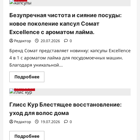
Охота
на
семейный
формат
Безупречная чистота и сияние посуды:
новое поколение капсул Сомат
Excellence с ароматом лайма.
Редактор
20.07.2026
0
Бренд Сомат представляет новинку: капсулы Excellence
4 в 1 с ароматом лайма для посудомоечных машин.
Благодаря уникальной...
Прочитать
Подробнее
больше
о
КРАСОТА
Безупречная
чистота
и
сияние
Глисс Кур Блестящее восстановление:
посуды:
новое
уход для волос дома
поколение
капсул
Редактор
19.07.2026
0
Сомат
Excellence
с
Прочитать
Подробнее
ароматом