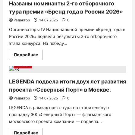
в
Названы номинанты 2-го отборочного
эксплуатацию
квартал
тура премии «Бренд года в России 2026»
Life
Time
Редактор
14.07.2026
0
со
скай-
Организаторы IV Национальной премии «Бренд года в
виллами
и
России 2026» подвели результаты 2-го отборочного
школой
этапа конкурса. На победу...
Прочитать
Подробнее
больше
о
БИЗНЕС
Названы
номинанты
2-
го
LEGENDA подвела итоги двух лет развития
отборочного
тура
проекта «Северный Порт» в Москве.
премии
«Бренд
Редактор
14.07.2026
0
года
в
LEGENDA в рамках пресс-тура на строительную
России
2026»
площадку ЖК «Северный Порт» — флагманского
московского проекта компании — подвела...
Прочитать
Подробнее