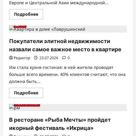
Европе и Центральной Азии международной...
Прочитать
Подробнее
больше
о
ДОМ
Выставка
Моды
CPM
состоится
Покупатели элитной недвижимости
1–
4
назвали самое важное место в квартире
сентября
в
Редактор
23.07.2026
0
“КРОКУС
ЭКСПО”
Им стала кухня-гостиная: в ней жители проводят
больше всего времени. 40% клиентов считают, что она
должна быть...
Прочитать
Подробнее
больше
о
РЕСТОРАНЫ
Покупатели
элитной
недвижимости
назвали
В ресторане «Рыба Мечты» пройдет
самое
важное
икорный фестиваль «Икрица»
место
в