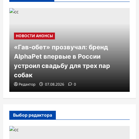
НОВОСТИ АНОНСЫ
«Гав-обет» прозвучал: бренд
AlphaPet впервые в России
устроил свадьбу для трех пар
собак
Редактор
07.08.2026
0
Выбор редактора
КРАСОТА
РЕСТОРАНЫ
ГК Natura Siberica и ресторан