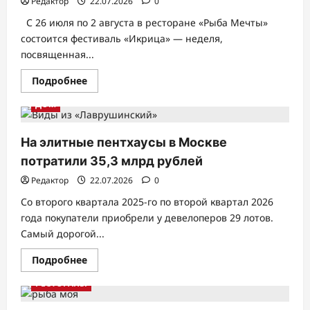
Редактор
22.07.2026
0
квартире
С 26 июля по 2 августа в ресторане «Рыба Мечты»
состоится фестиваль «Икрица» — неделя,
посвященная...
Прочитать
Подробнее
больше
о
ДОМ
В
ресторане
«Рыба
Мечты»
На элитные пентхаусы в Москве
пройдет
икорный
потратили 35,3 млрд рублей
фестиваль
«Икрица»
Редактор
22.07.2026
0
Со второго квартала 2025-го по второй квартал 2026
года покупатели приобрели у девелоперов 29 лотов.
Самый дорогой...
Прочитать
Подробнее
больше
о
РЕСТОРАНЫ
На
элитные
пентхаусы