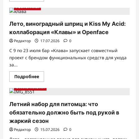
больше
лайма.
о
РЕСТОРАНЫ
Глисс
Кур
Блестящее
восстановление:
Лето, виноградный шприц и Kiss My Acid:
уход
для
коллаборация «Клавы» и Openface
волос
дома
Редактор
17.07.2026
0
С 9 по 23 июля бар «Клава» запускает совместный
проект с брендом функциональных средств для ухода
за...
Прочитать
Подробнее
больше
о
СТИЛЬ ЖИЗНИ
Лето,
виноградный
шприц
и
Летний набор для питомца: что
Kiss
My
обязательно должно быть под рукой в
Acid:
коллаборация
жаркий сезон
«Клавы»
и
Редактор
15.07.2026
0
Openface