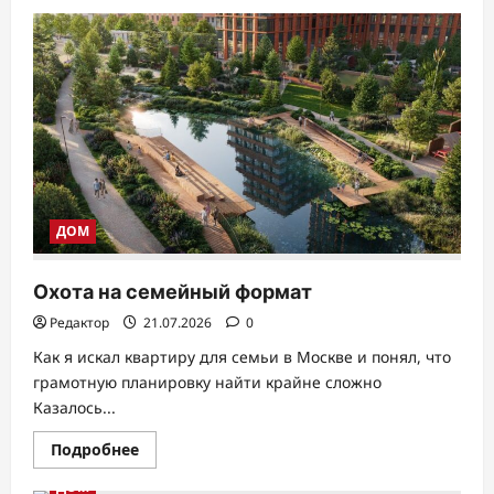
о
Reina
Bistro:
новое
меню
от
бренд-
шефа
Лавинии
Росси
ДОМ
Охота на семейный формат
Редактор
21.07.2026
0
Как я искал квартиру для семьи в Москве и понял, что
грамотную планировку найти крайне сложно
Казалось...
Прочитать
Подробнее
больше
о
ДОМ