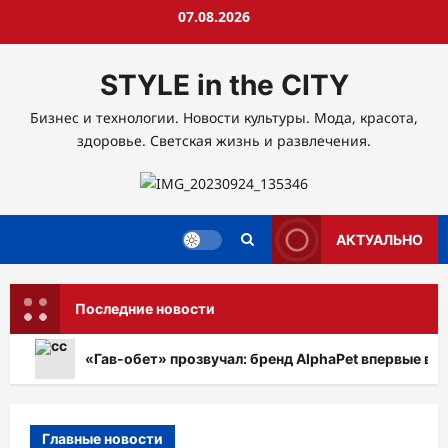
Перейти
07.08.2026
к
содержимому
STYLE in the CITY
Бизнес и технологии. Новости культуры. Мода, красота,
здоровье. Светская жизнь и развлечения.
АКТУАЛЬНО
Последние новости
«Гав-обет» прозвучал: бренд AlphaPet впервые в Р
Главные новости