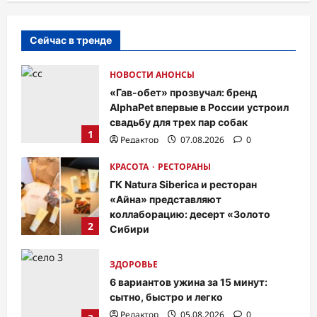
Сейчас в тренде
ТВ. РАДИО. КИНО.
Волшебные помощники
НОВОСТИ АНОНСЫ
«Мультиландии» на все случаи
«Гав-обет» прозвучал: бренд
AlphaPet впервые в России устроил
лета
свадьбу для трех пар собак
Редактор
03.08.2026
0
1
Редактор
07.08.2026
0
КРАСОТА
РЕСТОРАНЫ
ГК Natura Siberica и ресторан
«Айна» представляют
коллаборацию: десерт «Золото
2
Сибири
Редактор
06.08.2026
0
ОТДЫХ. ПУТЕШЕСТВИЯ.
ЗДОРОВЬЕ
Чем интересно путешествие по
6 вариантов ужина за 15 минут:
сытно, быстро и легко
Каме?
Редактор
05.08.2026
0