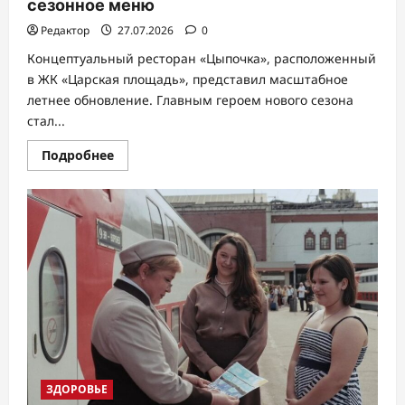
на
сезонное меню
viju
Редактор
27.07.2026
0
Концептуальный ресторан «Цыпочка», расположенный
в ЖК «Царская площадь», представил масштабное
летнее обновление. Главным героем нового сезона
стал...
Прочитать
Подробнее
больше
о
Персиковое
лето
на
«Царской
площади»:
ресторан
«Цыпочка»
запустил
новое
сезонное
меню
ЗДОРОВЬЕ