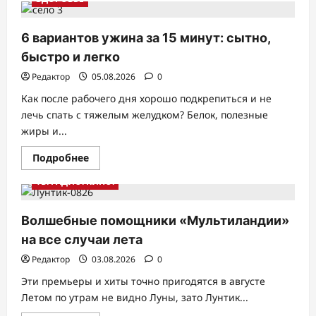
ГК
Natura
Siberica
и
6 вариантов ужина за 15 минут: сытно,
ресторан
«Айна»
быстро и легко
представляют
коллаборацию:
Редактор
05.08.2026
0
десерт
«Золото
Как после рабочего дня хорошо подкрепиться и не
Сибири
лечь спать с тяжелым желудком? Белок, полезные
жиры и...
Прочитать
Подробнее
больше
о
ТВ. РАДИО. КИНО.
6
вариантов
ужина
за
Волшебные помощники «Мультиландии»
15
минут:
на все случаи лета
сытно,
быстро
Редактор
03.08.2026
0
и
легко
Эти премьеры и хиты точно пригодятся в августе
Летом по утрам не видно Луны, зато Лунтик...