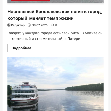
Неспешный Ярославль: как понять город,
который меняет темп жизни
Редактор
30.07.2026
0
Говорят, у каждого города есть свой ритм. В Москве он
— хаотичный и стремительный, в Питере — ...
Прочитать
Подробнее
больше
о
Неспешный
Ярославль:
как
понять
город,
который
меняет
темп
жизни