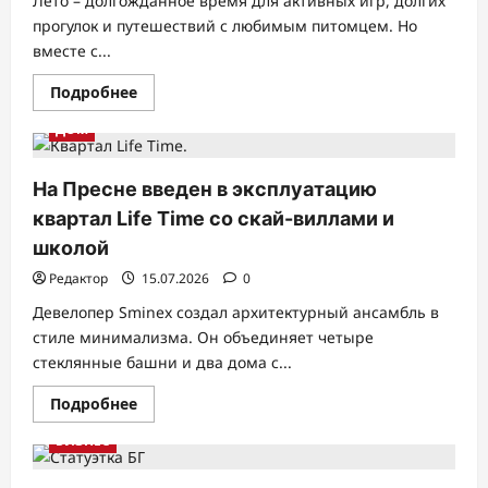
Лето – долгожданное время для активных игр, долгих
прогулок и путешествий с любимым питомцем. Но
вместе с...
Прочитать
Подробнее
больше
о
ДОМ
Летний
набор
для
питомца:
На Пресне введен в эксплуатацию
что
обязательно
квартал Life Time со скай-виллами и
должно
быть
школой
под
рукой
Редактор
15.07.2026
0
в
жаркий
Девелопер Sminex создал архитектурный ансамбль в
сезон
стиле минимализма. Он объединяет четыре
стеклянные башни и два дома с...
Прочитать
Подробнее
больше
о
БИЗНЕС
На
Пресне
введен