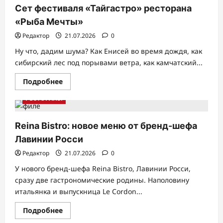
в
Сет фестиваля «Тайгастро» ресторана
Москве
потратили
«Рыба Мечты»
35,3
млрд
Редактор
21.07.2026
0
рублей
Ну что, дадим шума? Как Енисей во время дождя, как
сибирский лес под порывами ветра, как камчатский...
Прочитать
Подробнее
больше
о
РЕСТОРАНЫ
Сет
фестиваля
«Тайгастро»
ресторана
Reina Bistro: новое меню от бренд-шефа
«Рыба
Мечты»
Лавинии Росси
Редактор
21.07.2026
0
У нового бренд-шефа Reina Bistro, Лавинии Росси,
сразу две гастрономические родины. Наполовину
итальянка и выпускница Le Cordon...
Прочитать
Подробнее
больше