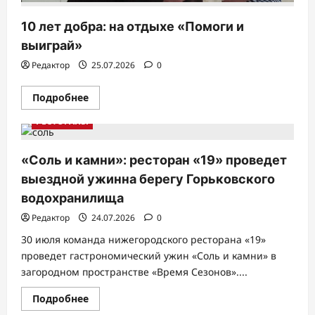
10 лет добра: на отдыхе «Помоги и
выиграй»
Редактор
25.07.2026
0
Прочитать
Подробнее
больше
о
РЕСТОРАНЫ
10
лет
добра:
на
«Соль и камни»: ресторан «19» проведет
отдыхе
«Помоги
выездной ужинна берегу Горьковского
и
выиграй»
водохранилища
Редактор
24.07.2026
0
30 июля команда нижегородского ресторана «19»
проведет гастрономический ужин «Соль и камни» в
загородном пространстве «Время Сезонов»....
Прочитать
Подробнее
больше