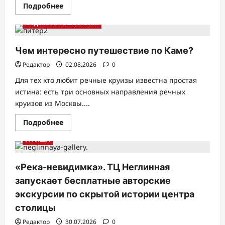
Прочитать
Подробнее
больше
о
ОТДЫХ. ПУТЕШЕСТВИЯ.
Волшебные
помощники
«Мультиландии»
на
Чем интересно путешествие по Каме?
все
случаи
Редактор
02.08.2026
0
лета
Для тех кто любит речные круизы известна простая
истина: есть три основных направления речных
круизов из Москвы....
Прочитать
Подробнее
больше
о
АФИША
Чем
интересно
путешествие
по
«Река-невидимка». ТЦ Неглинная
Каме?
запускает бесплатные авторские
экскурсии по скрытой истории центра
столицы
Редактор
30.07.2026
0