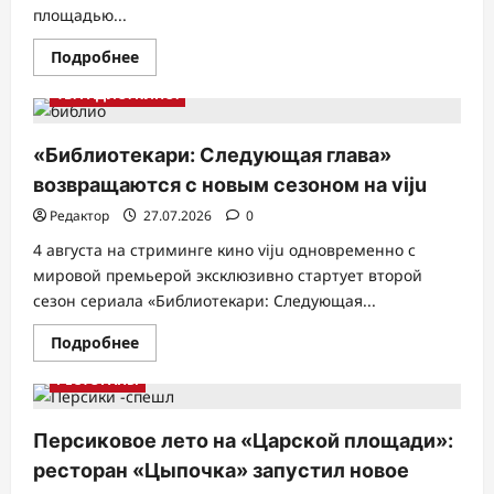
площадью...
Прочитать
Подробнее
больше
о
ТВ. РАДИО. КИНО.
ГК
«Основа»
открыла
новый
«Библиотекари: Следующая глава»
городской
курорт
возвращаются с новым сезоном на viju
«Термолэнд»
в
Редактор
27.07.2026
0
Щёлково
4 августа на стриминге кино viju одновременно с
мировой премьерой эксклюзивно стартует второй
сезон сериала «Библиотекари: Следующая...
Прочитать
Подробнее
больше
о
РЕСТОРАНЫ
«Библиотекари:
Следующая
глава»
возвращаются
Персиковое лето на «Царской площади»:
с
новым
ресторан «Цыпочка» запустил новое
сезоном