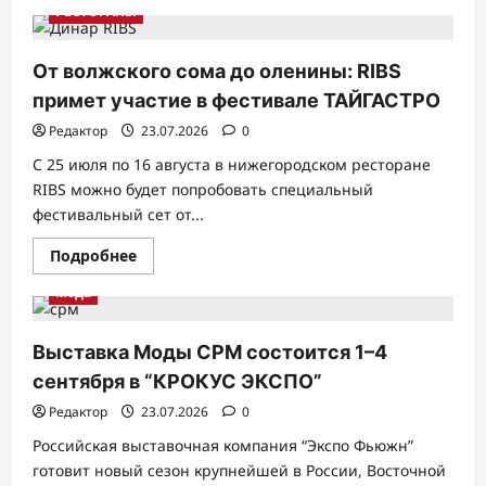
о
РЕСТОРАНЫ
«Соль
и
камни»:
ресторан
От волжского сома до оленины: RIBS
«19»
проведет
примет участие в фестивале ТАЙГАСТРО
выездной
ужинна
Редактор
23.07.2026
0
берегу
Горьковского
С 25 июля по 16 августа в нижегородском ресторане
водохранилища
RIBS можно будет попробовать специальный
фестивальный сет от...
Прочитать
Подробнее
больше
о
Мода
От
волжского
сома
до
Выставка Моды CPM состоится 1–4
оленины:
RIBS
сентября в “КРОКУС ЭКСПО”
примет
участие
Редактор
23.07.2026
0
в
фестивале
Российская выставочная компания “Экспо Фьюжн”
ТАЙГАСТРО
готовит новый сезон крупнейшей в России, Восточной