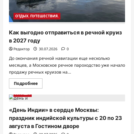
ОТДЫХ. ПУТЕШЕСТВИЯ.
Как выгодно отправиться в речной круиз
в 2027 году
Редактор
30.07.2026
0
До окончания речной навигации еще несколько
месяцев, а Московское речное пароходство уже начало
продажу речных круизов на...
Прочитать
Подробнее
больше
о
АФИША
Как
выгодно
отправиться
в
«День Индии» в сердце Москвы:
речной
круиз
праздник индийской культуры с 20 по 23
в
2027
августа в Гостином дворе
году