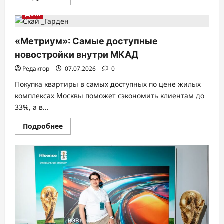
больше
о
ДОМ
Воскресенье
начинается
с
мультфильма:
«Метриум»: Самые доступные
а
какого
новостройки внутри МКАД
—
решать
Редактор
07.07.2026
0
вам!
Покупка квартиры в самых доступных по цене жилых
комплексах Москвы поможет сэкономить клиентам до
33%, а в...
Прочитать
Подробнее
больше
о
«Метриум»:
Самые
доступные
новостройки
внутри
МКАД