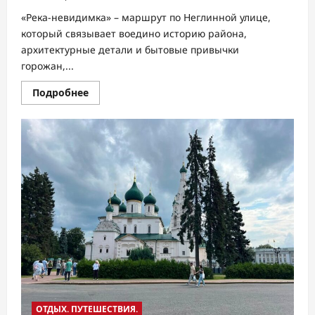
«Река-невидимка» – маршрут по Неглинной улице,
который связывает воедино историю района,
архитектурные детали и бытовые привычки
горожан,...
Прочитать
Подробнее
больше
о
«Река-
невидимка».
ТЦ
Неглинная
запускает
бесплатные
авторские
экскурсии
по
скрытой
истории
центра
столицы
ОТДЫХ. ПУТЕШЕСТВИЯ.