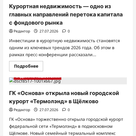
MR:
Предложение
Курортная недвижимость — одно из
квартир
с
главных направлений перетока капитала
отделкой
white
с фондового рынка
box
в
Редактор
27.07.2026
0
Москве
быстро
Инвестиции в курортную недвижимость становятся
сокращается
одним из ключевых трендов 2026 года. Об этом в
рамках пресс-конференции рассказали...
Прочитать
Подробнее
больше
о
ОТДЫХ. ПУТЕШЕСТВИЯ.
Курортная
недвижимость
—
одно
ГК «Основа» открыла новый городской
из
главных
курорт «Термолэнд» в Щёлково
направлений
перетока
Редактор
27.07.2026
0
капитала
с
ГК «Основа» торжественно открыла городской курорт
фондового
рынка
федеральной сети «Термолэнд» в подмосковном
Щёлкове. Новый семейный термальный комплекс