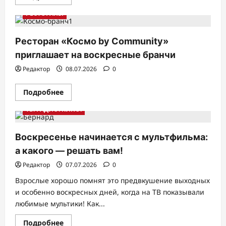
больше
о
РЕСТОРАНЫ
LEGENDA
подвела
итоги
двух
Ресторан «Космо by Community»
лет
развития
приглашает на воскресные бранчи
проекта
«Северный
Редактор
08.07.2026
0
Порт»
в
Москве.
Прочитать
Подробнее
больше
о
ТВ. РАДИО. КИНО.
Ресторан
«Космо
by
Community»
Воскресенье начинается с мультфильма:
приглашает
на
а какого — решать вам!
воскресные
бранчи
Редактор
07.07.2026
0
Взрослые хорошо помнят это предвкушение выходных
и особенно воскресных дней, когда на ТВ показывали
любимые мультики! Как...
Прочитать
Подробнее