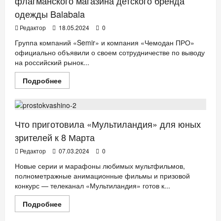
флагманского магазина детского бренда
одежды Balabala
Редактор
18.05.2024
0
Группа компаний «Semir» и компания «Чемодан ПРО»
официально объявили о своем сотрудничестве по выводу
на российский рынок...
Прочитать
Подробнее
больше
ДЕТИ
ТВ. РАДИО. КИНО.
о
Официальное
открытие
первого
флагманского
Что приготовила «Мультиландия» для юных
магазина
детского
зрителей к 8 Марта
бренда
одежды
Редактор
07.03.2024
0
Balabala
Новые серии и марафоны любимых мультфильмов,
полнометражные анимационные фильмы и призовой
конкурс — телеканал «Мультиландия» готов к...
Прочитать
Подробнее
больше
ДЕТИ
о