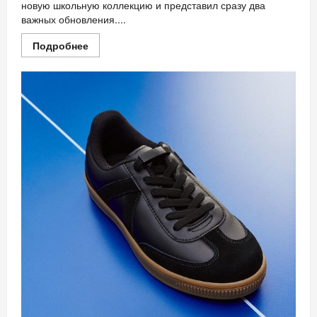
новую школьную коллекцию и представил сразу два
важных обновления....
Прочитать
Подробнее
больше
о
Школьная
коллекция
SELA
для
детей
и
подростков:теперь
одежда
и
обувь