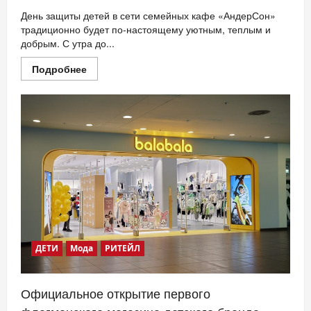
День защиты детей в сети семейных кафе «АндерСон»
традиционно будет по-настоящему уютным, теплым и
добрым. С утра до...
Прочитать
Подробнее
больше
о
День
БлагоТворения
и
Галактическое
1
июня
в
АндерСоне
ДЕТИ
Мода
РИТЕЙЛ
Официальное открытие первого