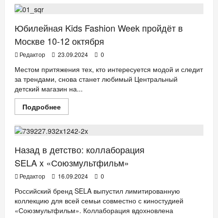
«Растущие»
швы
и
термохромные
Юбилейная Kids Fashion Week пройдёт в
термометры:
новая
Москве 10-12 октября
коллекция
SELA
Редактор
23.09.2024
0
Местом притяжения тех, кто интересуется модой и следит
за трендами, снова станет любимый Центральный
детский магазин на...
Прочитать
Подробнее
больше
ДЕТИ
Мода
о
Юбилейная
Kids
Fashion
Week
Назад в детство: коллаборация
пройдёт
в
SELA x «Союзмультфильм»
Москве
10-
Редактор
16.09.2024
0
12
октября
Российский бренд SELA выпустил лимитированную
коллекцию для всей семьи совместно с киностудией
«Союзмультфильм». Коллаборация вдохновлена