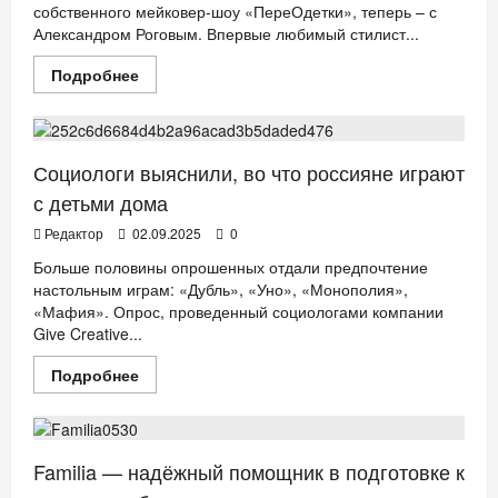
собственного мейковер-шоу «ПереОдетки», теперь – с
3-
7
Александром Роговым. Впервые любимый стилист...
лет
Прочитать
Подробнее
больше
ДЕТИ
о
Рогов
против
монстров:
SELA
Социологи выяснили, во что россияне играют
запускает
второй
с детьми дома
сезон
шоу
Редактор
02.09.2025
0
«ПереОдетки»
Больше половины опрошенных отдали предпочтение
настольным играм: «Дубль», «Уно», «Монополия»,
«Мафия». Опрос, проведенный социологами компании
Give Creative...
Прочитать
Подробнее
больше
ДЕТИ
Мода
о
Социологи
выяснили,
во
что
Familia — надёжный помощник в подготовке к
россияне
играют