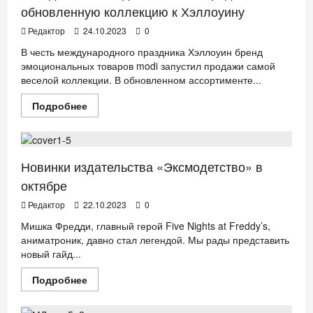
Fashion
обновленную коллекцию к Хэллоуину
Week
Редактор
24.10.2023
0
В честь международного праздника Хэллоуин бренд
эмоциональных товаров modi запустил продажи самой
веселой коллекции. В обновленном ассортименте...
Прочитать
Подробнее
больше
ДЕТИ
КНИГИ
о
“Сладость
или
гадость?”:
modi
Новинки издательства «Эксмодетство» в
представил
обновленную
октябре
коллекцию
к
Редактор
22.10.2023
0
Хэллоуину
Мишка Фредди, главный герой Five Nights at Freddy’s,
аниматроник, давно стал легендой. Мы рады представить
новый гайд...
Прочитать
Подробнее
больше
ДЕТИ
ТВ. РАДИО. КИНО.
о
Новинки