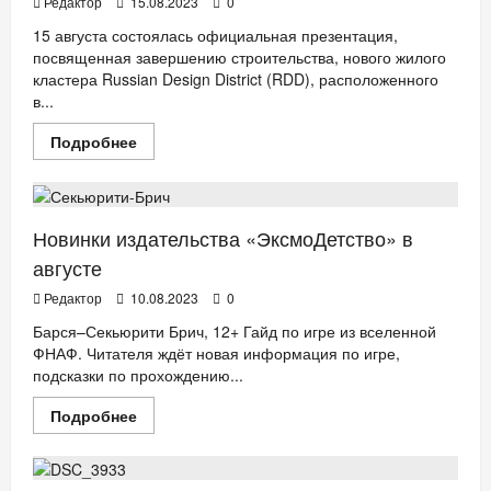
Редактор
15.08.2023
0
15 августа состоялась официальная презентация,
посвященная завершению строительства, нового жилого
кластера Russian Design District (RDD), расположенного
в...
Прочитать
Подробнее
больше
АФИША
ДЕТИ
КНИГИ
НОВОСТИ АНОНСЫ
о
Говорящая
скульптура,
скрипач
в
Новинки издательства «ЭксмоДетство» в
пентхаусе
и
августе
танцующие
гимнастки:
Редактор
10.08.2023
0
состоялся
пресс-
Барся–Секьюрити Брич, 12+ Гайд по игре из вселенной
показ
ФНАФ. Читателя ждёт новая информация по игре,
нового
квартала
подсказки по прохождению...
RDD
Прочитать
Подробнее
больше
БИЗНЕС
ДЕТИ
ДОМ
НОВОСТИ АНОНСЫ
о
Новинки
издательства
«ЭксмоДетство»