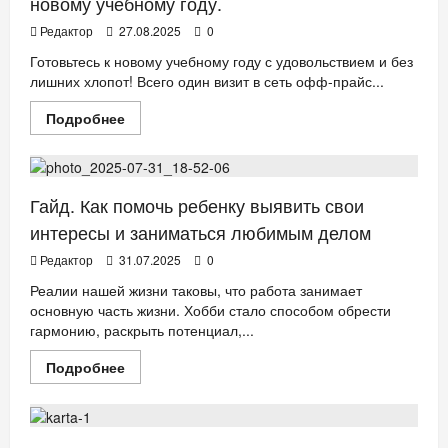
новому учебному году.
с
детьми
Редактор
27.08.2025
0
дома
Готовьтесь к новому учебному году с удовольствием и без
лишних хлопот! Всего один визит в сеть офф-прайс...
Прочитать
Подробнее
больше
ДЕТИ
о
Familia
—
надёжный
помощник
Гайд. Как помочь ребенку выявить свои
в
подготовке
интересы и заниматься любимым делом
к
новому
Редактор
31.07.2025
0
учебному
году.
Реалии нашей жизни таковы, что работа занимает
основную часть жизни. Хобби стало способом обрести
гармонию, раскрыть потенциал,...
Прочитать
Подробнее
больше
БИЗНЕС
ДЕТИ
о
Гайд.
Как
помочь