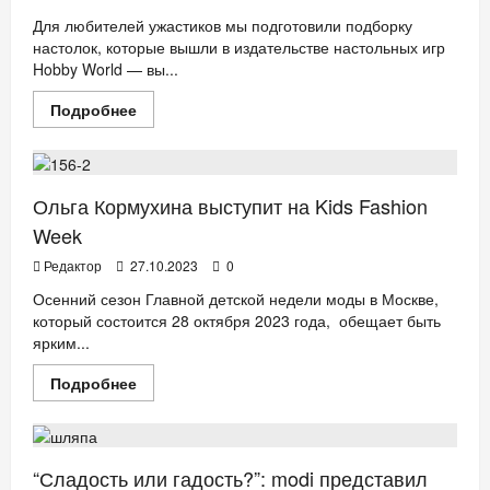
ЦДМ
Для любителей ужастиков мы подготовили подборку
настолок, которые вышли в издательстве настольных игр
Hobby World — вы...
Прочитать
Подробнее
больше
АФИША
ДЕТИ
Мода
о
11
жутко
классных
настольных
Ольга Кормухина выступит на Kids Fashion
игр
для
Week
Хэллоуина
Редактор
27.10.2023
0
Осенний сезон Главной детской недели моды в Москве,
который состоится 28 октября 2023 года, обещает быть
ярким...
Прочитать
Подробнее
больше
ДЕТИ
ДОМ
о
Ольга
Кормухина
выступит
на
“Сладость или гадость?”: modi представил
Kids