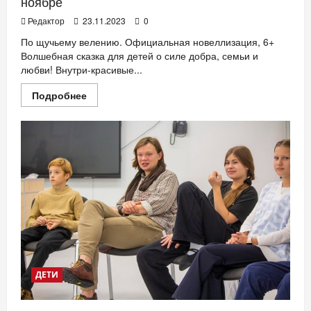
ноябре
Редактор
23.11.2023
0
По щучьему велению. Официальная новеллизация, 6+
Волшебная сказка для детей о силе добра, семьи и
любви! Внутри-красивые...
Прочитать
Подробнее
больше
о
Новинки
издательства
«Эксмодетство»
в
ноябре
ДЕТИ