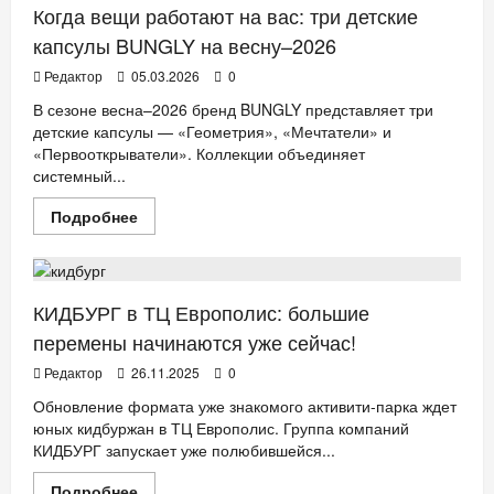
Когда вещи работают на вас: три детские
капсулы BUNGLY на весну–2026
Редактор
05.03.2026
0
В сезоне весна–2026 бренд BUNGLY представляет три
детские капсулы — «Геометрия», «Мечтатели» и
«Первооткрыватели». Коллекции объединяет
системный...
Прочитать
Подробнее
больше
АФИША
ДЕТИ
СТИЛЬ ЖИЗНИ
о
Когда
вещи
работают
на
КИДБУРГ в ТЦ Европолис: большие
вас:
три
перемены начинаются уже сейчас!
детские
капсулы
Редактор
26.11.2025
0
BUNGLY
на
Обновление формата уже знакомого активити-парка ждет
весну–
юных кидбуржан в ТЦ Европолис. Группа компаний
2026
КИДБУРГ запускает уже полюбившейся...
Прочитать
Подробнее