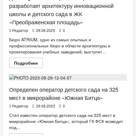
по
числу
разработает архитектуру инновационной
образовательных
школы и детского сада в ЖК
учреждений
«Преображенская площадь»
Редактор
29.08.2023
0
Бюро ATRIUM, одно из самых опытных и
профессиональных бюро в области архитектуры и
проектирования учебных заведений, выступит...
Прочитать
Подробнее
больше
ДЕТИ
ДОМ
НОВОСТИ АНОНСЫ
о
Для
Regions
Development
бюро
Определен оператор детского сада на 325
ATRIUM
разработает
мест в микрорайоне «Южная Битца»
архитектуру
инновационной
Редактор
29.08.2023
0
школы
и
Стал известен оператор детского сада на 325 мест в
детского
микрорайоне «Южная Битца», который ГК ФСК возводит
сада
в
под...
ЖК
«Преображенская