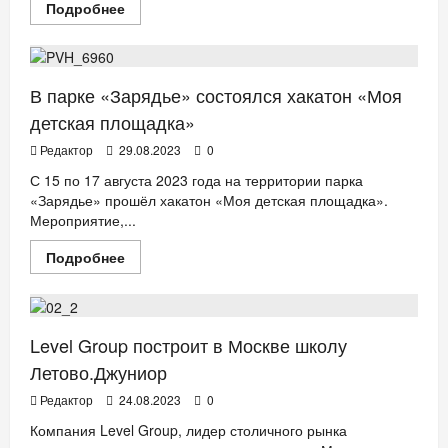
Прочитать
Подробнее
площадь»
больше
ДЕТИ
ДОМ
НОВОСТИ АНОНСЫ
о
Определен
оператор
детского
сада
В парке «Зарядье» состоялся хакатон «Моя
на
325
детская площадка»
мест
в
Редактор
29.08.2023
0
микрорайоне
«Южная
С 15 по 17 августа 2023 года на территории парка
Битца»
«Зарядье» прошёл хакатон «Моя детская площадка».
Мероприятие,...
Прочитать
Подробнее
больше
БИЗНЕС
ДЕТИ
ДОМ
НОВОСТИ АНОНСЫ
о
В
парке
«Зарядье»
состоялся
Level Group построит в Москве школу
хакатон
«Моя
Летово.Джуниор
детская
площадка»
Редактор
24.08.2023
0
Компания Level Group, лидер столичного рынка