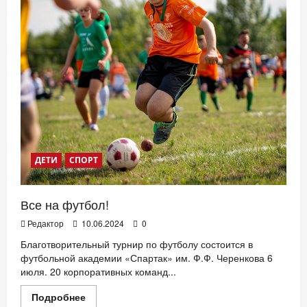
первую
линейку
детской
обуви
ДЕТИ
СПОРТ
Все на футбол!
Редактор
10.06.2024
0
Благотворительный турнир по футболу состоится в
футбольной академии «Спартак» им. Ф.Ф. Черенкова 6
июля. 20 корпоративных команд...
Прочитать
Подробнее
больше