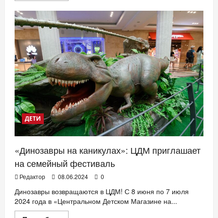
о
Все
на
футбол!
ДЕТИ
«Динозавры на каникулах»: ЦДМ приглашает
на семейный фестиваль
Редактор
08.06.2024
0
Динозавры возвращаются в ЦДМ! С 8 июня по 7 июля
2024 года в «Центральном Детском Магазине на...