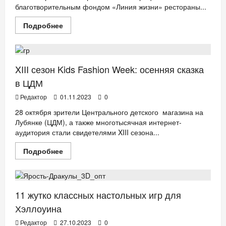
благотворительным фондом «Линия жизни» рестораны...
Прочитать
Подробнее
больше
ДЕТИ
Мода
о
«Открывая
сердца»:
благотворительный
фонд
XIII сезон Kids Fashion Week: осенняя сказка
«Линия
жизни»
в ЦДМ
и
Pinskiy&Co
Редактор
01.11.2023
0
представили
добрый
28 октября зрители Центрального детского магазина на
десерт
Лубянке (ЦДМ), а также многотысячная интернет-
аудитория стали свидетелями XIII сезона...
Прочитать
Подробнее
больше
ДЕТИ
ДОСУГ
о
XIII
сезон
Kids
Fashion
11 жутко классных настольных игр для
Week:
осенняя
Хэллоуина
сказка
в
Редактор
27.10.2023
0