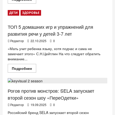
больше
о
КИДБУРГ
ДЕТИ
ЗДОРОВЬЕ
в
ТЦ
Европолис:
большие
ТОП 5 домашних игр и упражнений для
перемены
начинаются
развития речи у детей 3-7 лет
уже
сейчас!
Редактор
22.10.2025
0
«Мать учит ребенка языку, хотя подчас и сама не
замечает этого» С.Н.Цейтлин На что следует обратить
внимание...
Прочитать
Подробнее
больше
ДЕТИ
Мода
о
ТОП
5
домашних
игр
Рогов против монстров: SELA запускает
и
упражнений
второй сезон шоу «ПереОдетки»
для
развития
Редактор
19.09.2025
0
речи
у
Российский бренд SELA запускает второй сезон
детей