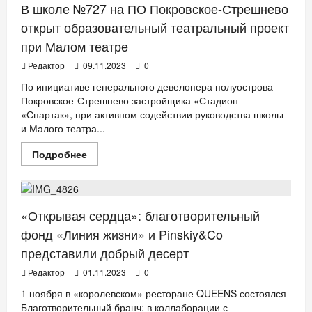
В школе №727 на ПО Покровское-Стрешнево
открыт образовательный театральный проект
при Малом театре
Редактор
09.11.2023
0
По инициативе генерального девелопера полуострова
Покровское-Стрешнево застройщика «Стадион
«Спартак», при активном содействии руководства школы
и Малого театра...
Прочитать
Подробнее
больше
ДЕТИ
ЗДОРОВЬЕ
РЕСТОРАНЫ
о
В
школе
№727
на
«Открывая сердца»: благотворительный
ПО
Покровское-
фонд «Линия жизни» и Pinskiy&Co
Стрешнево
представили добрый десерт
открыт
образовательный
театральный
Редактор
01.11.2023
0
проект
при
1 ноября в «королевском» ресторане QUEENS состоялся
Малом
Благотворительный бранч: в коллаборации с
театре