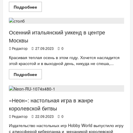
Прочитать
Подробнее
больше
ДЕТИ
ЕДА
НОВОСТИ АНОНСЫ
РЕСТОРАНЫ
о
«Здоровое
детство»:
выставка
Осенний итальянский уикенд в центре
иллюстраций
по
Москвы
мотивам
книг
и
Редактор
27.09.2023
0
сказок
Красивая теплая осень в этом году. Хочется насладится
этой красотой и в выходной день, никуда не спеша,...
Прочитать
Подробнее
больше
ДЕТИ
НОВОСТИ АНОНСЫ
о
Осенний
итальянский
уикенд
в
«Неон»: настольная игра в жанре
центре
Москвы
королевской битвы
Редактор
22.09.2023
0
Издательство настольных игр Hobby World выпустило игру
с атмосферой киберпанка и механикой королевской