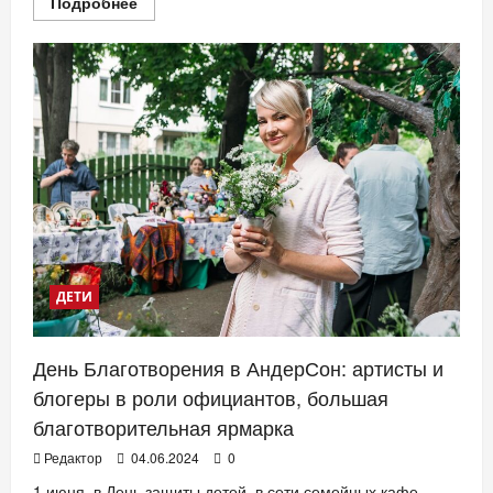
Прочитать
Подробнее
больше
о
«Динозавры
на
каникулах»:
ЦДМ
приглашает
на
семейный
фестиваль
ДЕТИ
День Благотворения в АндерСон: артисты и
блогеры в роли официантов, большая
благотворительная ярмарка
Редактор
04.06.2024
0
1 июня, в День защиты детей, в сети семейных кафе