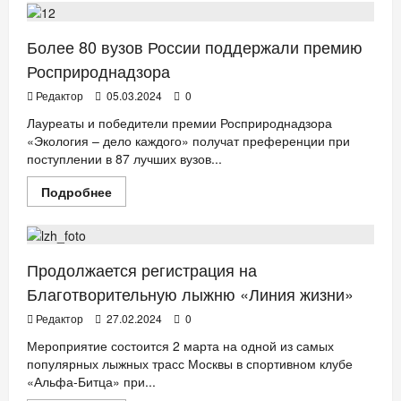
Что
приготовила
«Мультиландия»
для
Более 80 вузов России поддержали премию
юных
зрителей
Росприроднадзора
к
8
Редактор
05.03.2024
0
Марта
Лауреаты и победители премии Росприроднадзора
«Экология – дело каждого» получат преференции при
поступлении в 87 лучших вузов...
Прочитать
Подробнее
больше
АФИША
ДЕТИ
СПОРТ
о
Более
80
вузов
России
Продолжается регистрация на
поддержали
премию
Благотворительную лыжню «Линия жизни»
Росприроднадзора
Редактор
27.02.2024
0
Мероприятие состоится 2 марта на одной из самых
популярных лыжных трасс Москвы в спортивном клубе
«Альфа-Битца» при...