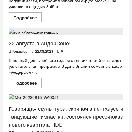
недвижимости, построит в западном округе Москвы, на
участке площадью 3,45 га,...
АФИША
ДЕТИ
ЕДА
НОВОСТИ АНОНСЫ
Прочитать
Подробнее
больше
РЕСТОРАНЫ
о
Level
Group
построит
в
32 августа в АндерСоне!
Москве
школу
Редактор
22.08.2023
0
Летово.Джуниор
В первый день учебного года маленьких гостей сети ждет
увлекательная программа В День Знаний семейные кафе
«АндерСон»...
Прочитать
Подробнее
больше
БИЗНЕС
ДЕТИ
ДОМ
НОВОСТИ АНОНСЫ
о
32
августа
в
АндерСоне!
Говорящая скульптура, скрипач в пентхаусе и
танцующие гимнастки: состоялся пресс-показ
нового квартала RDD