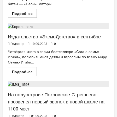
битвы — «Неон». Авторы...
Прочитать
Подробнее
больше
ДЕТИ
КНИГИ
НОВОСТИ АНОНСЫ
о
«Неон»:
настольная
игра
в
Издательство «ЭксмоДетство» в сентябре
жанре
королевской
Редактор
19.09.2023
0
битвы
Четвёртая книга в серии-бестселлере «Сага о семье
Игиби», полюбившейся детям и взрослым по всему миру.
Семью Игиби...
Прочитать
Подробнее
больше
БИЗНЕС
ДЕТИ
ДОМ
НОВОСТИ АНОНСЫ
о
Издательство
«ЭксмоДетство»
в
сентябре
На полуострове Покровское-Стрешнево
прозвенел первый звонок в новой школе на
1100 мест
Редактор
01.09.2023
0