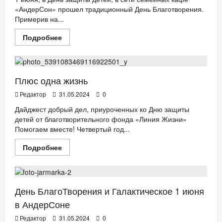
«АндерСон» прошел традиционный День Благотворения.
Примерив на...
Прочитать
Подробнее
больше
ДЕТИ
о
День
Благотворения
в
АндерСон:
Плюс одна жизнь
артисты
и
Редактор
31.05.2024
0
блогеры
в
Дайджест добрый дел, приуроченных ко Дню защиты
роли
детей от благотворительного фонда «Линия Жизни»
официантов,
большая
Помогаем вместе! Четвертый год...
благотворительная
ярмарка
Прочитать
Подробнее
больше
ДЕТИ
РЕСТОРАНЫ
о
Плюс
одна
жизнь
День БлагоТворения и Галактическое 1 июня
в АндерСоне
Редактор
31.05.2024
0