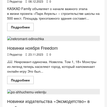
–
Редактор
08.12.2023
0
дело
каждого»
KASKAD Family объявляет о начале важного этапа
в жизни проекта «Парк Апрель» – строительстве школы на
500 мест. Площадь трехэтажного здания составит...
Прочитать
Подробнее
больше
ДЕТИ
КНИГИ
о
В
ЖК
«Парк
Апрель» построят
Новинки ноября Freedom
школу
на
Редактор
23.11.2023
0
500
мест
JJJ. Некромант-одиночка. Новелла. Том 1, 18+ Монстры
из легенд теперь населяют город, который напоминает
онлайн-игру Это был...
Прочитать
Подробнее
больше
ДЕТИ
КНИГИ
о
Новинки
ноября
Freedom
Новинки издательства «Эксмодетство» в