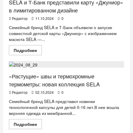
ребенку
SELA и Т-Банк представили карту «Джуниор»
выявить
свои
в лимитированном дизайне
интересы
и
Редактор
11.10.2024
0
заниматься
любимым
Семейный бренд SELA и Т-Банк объявили о запуске
делом
совместной детской карты «Джуниор» с изображением
маскота SELA —...
Прочитать
Подробнее
больше
ДЕТИ
Мода
о
SELA
и
Т-
Банк
«Растущие» швы и термохромные
представили
карту
термометры: новая коллекция SELA
«Джуниор»
в
Редактор
02.10.2024
0
лимитированном
дизайне
Семейный бренд SELA представил новинки
технологичной капсулы для детей 0-16 лет.В нее вошла
верхняя одежда из мембранной...
Прочитать
Подробнее
больше
ДЕТИ
Мода
о