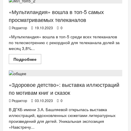
издательства
«Эксмодетство»
в
«Мультиландия» вошла в топ-5 самых
октябре
просматриваемых телеканалов
Редактор
19.10.2023
0
«Мультиландия» вошла в топ-5 среди всех телеканалов
по телесмотрению с рекордной для телеканала долей за
месяц 3,8%...
Прочитать
Подробнее
больше
ДЕТИ
ЗДОРОВЬЕ
о
«Мультиландия»
вошла
в
топ-5
«Здоровое детство»: выставка иллюстраций
самых
просматриваемых
по мотивам книг и сказок
телеканалов
Редактор
03.10.2023
0
В ДГКБ имени З.А. Башляевой открылась выставка
иллюстраций, вдохновленных сюжетами литературных
произведений для детей. Уникальная экспозиция
«Навстречу...