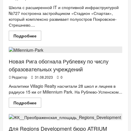
Школа с расширенной IT и спортивной инфраструктурой
№727 построена застройщиком «Стадион «Спартак»,
который комплексно развивает полуостров Покровское-
Стрешнево....
Прочитать
Подробнее
больше
БИЗНЕС
ДЕТИ
ДОМ
НОВОСТИ АНОНСЫ
о
На
полуострове
Покровское-
Стрешнево
Новая Рига обогнала Рублевку по числу
прозвенел
первый
образовательных учреждений
звонок
в
Редактор
31.08.2023
0
новой
школе
Аналитики Villagio Realty насчитали 28 школ и лицеев в
на
радиусе 15 км от Millennium Park. На Рублево-Успенском...
1100
мест
БИЗНЕС
ДЕТИ
ДОМ
НОВОСТИ АНОНСЫ
Прочитать
Подробнее
больше
СТИЛЬ ЖИЗНИ
о
Новая
Рига
обогнала
Рублевку
Для Regions Development бюро ATRIUM