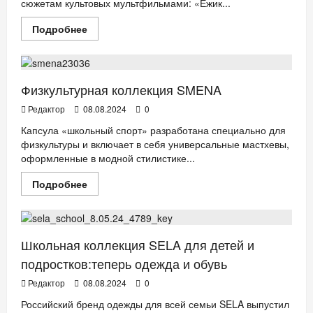
сюжетам культовых мультфильмами: «Ежик...
Прочитать
Подробнее
больше
ДЕТИ
Мода
о
Назад
в
детство:
коллаборация
Физкультурная коллекция SMENA
SELA x «Союзмультфильм»
Редактор
08.08.2024
0
Капсула «школьный спорт» разработана специально для
физкультуры и включает в себя универсальные мастхевы,
оформленные в модной стилистике...
Прочитать
Подробнее
больше
ДЕТИ
Мода
о
Физкультурная
коллекция
SMENA
Школьная коллекция SELA для детей и
подростков:теперь одежда и обувь
Редактор
08.08.2024
0
Российский бренд одежды для всей семьи SELA выпустил