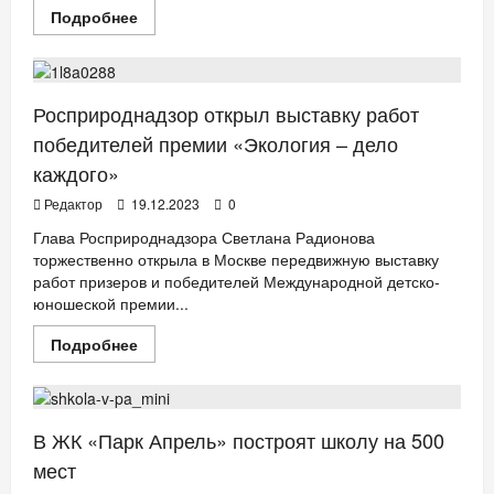
Прочитать
Подробнее
больше
ДЕТИ
о
Продолжается
регистрация
на
Благотворительную
Росприроднадзор открыл выставку работ
лыжню
«Линия
победителей премии «Экология – дело
жизни»
каждого»
Редактор
19.12.2023
0
Глава Росприроднадзора Светлана Радионова
торжественно открыла в Москве передвижную выставку
работ призеров и победителей Международной детско-
юношеской премии...
Прочитать
Подробнее
больше
ДЕТИ
ДОМ
о
Росприроднадзор
открыл
выставку
работ
В ЖК «Парк Апрель» построят школу на 500
победителей
премии
мест
«Экология