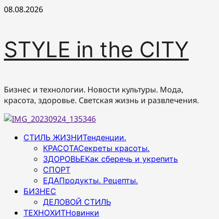
Перейти
08.08.2026
к
содержимому
STYLE in the CITY
Бизнес и технологии. Новости культуры. Мода,
красота, здоровье. Светская жизнь и развлечения.
Основное
СТИЛЬ ЖИЗНИ
Тенденции.
меню
КРАСОТА
Секреты красоты.
ЗДОРОВЬЕ
Как сберечь и укрепить
СПОРТ
ЕДА
Продукты. Рецепты.
БИЗНЕС
ДЕЛОВОЙ СТИЛЬ
ТЕХНОХИТ
Новинки