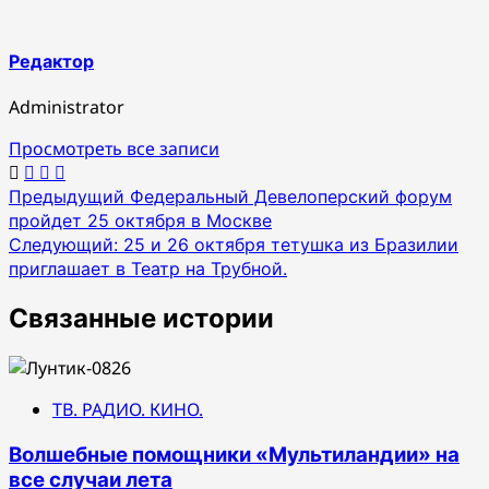
Редактор
Administrator
Просмотреть все записи
Навигация
Предыдущий
Федеральный Девелоперский форум
пройдет 25 октября в Москве
по
Следующий:
25 и 26 октября тетушка из Бразилии
записям
приглашает в Театр на Трубной.
Связанные истории
ТВ. РАДИО. КИНО.
Волшебные помощники «Мультиландии» на
все случаи лета