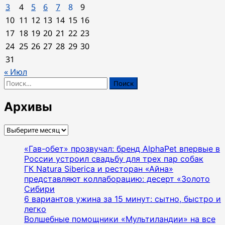
3
4
5
6
7
8
9
10
11
12
13
14
15
16
17
18
19
20
21
22
23
24
25
26
27
28
29
30
31
« Июл
Найти:
Архивы
Архивы
«Гав-обет» прозвучал: бренд AlphaPet впервые в
России устроил свадьбу для трех пар собак
ГК Natura Siberica и ресторан «Айна»
представляют коллаборацию: десерт «Золото
Сибири
6 вариантов ужина за 15 минут: сытно, быстро и
легко
Волшебные помощники «Мультиландии» на все