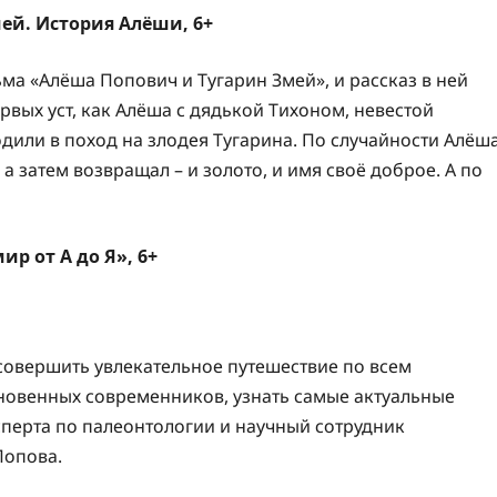
ей. История Алёши, 6+
ма «Алёша Попович и Тугарин Змей», и рассказ в ней
рвых уст, как Алёша с дядькой Тихоном, невестой
или в поход на злодея Тугарина. По случайности Алёш
 а затем возвращал – и золото, и имя своё доброе. А по
р от А до Я», 6+
совершить увлекательное путешествие по всем
новенных современников, узнать самые актуальные
сперта по палеонтологии и научный сотрудник
Попова.