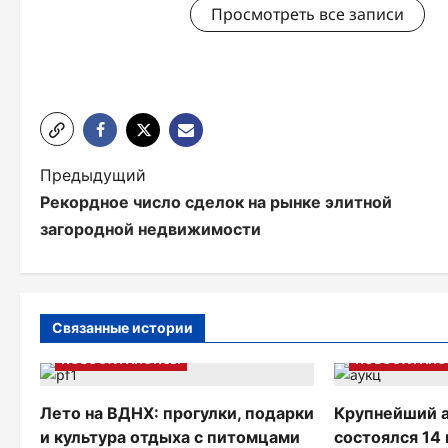
Просмотреть все записи
Н
Предыдущий
Рекордное число сделок на рынке элитной
а
загородной недвижимости
в
и
г
Связанные истории
а
НОВОСТИ АНОНСЫ
НОВОСТИ АН
ц
Лето на ВДНХ: прогулки, подарки
Крупнейший а
и
и культура отдыха с питомцами
состоялся 14