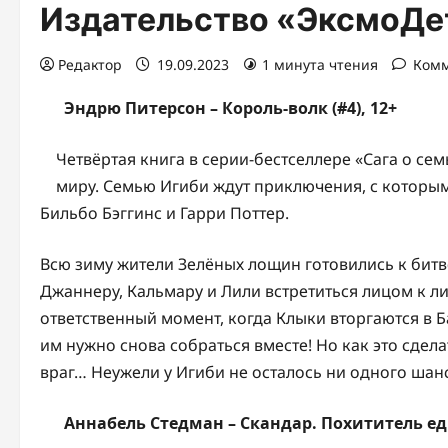
Издательство «ЭксмоДет
Редактор
19.09.2023
1 минута чтения
Комм
Эндрю Питерсон – Король-волк (#4), 12+
Четвёртая книга в серии-бестселлере «Сага о се
миру. Семью Игиби ждут приключения, с которым
Бильбо Бэггинс и Гарри Поттер.
Всю зиму жители Зелёных лощин готовились к битв
Джаннеру, Кальмару и Лили встретиться лицом к л
ответственный момент, когда Клыки вторгаются в Б
им нужно снова собраться вместе! Но как это сделат
враг… Неужели у Игиби не осталось ни одного шан
Аннабель Стедман – Скандар. Похититель еди