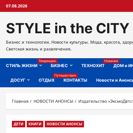
Перейти
07.08.2026
к
содержимому
STYLE in the CITY
Бизнес и технологии. Новости культуры. Мода, красота, здор
Светская жизнь и развлечения.
Тенденции.
Новинки
СТИЛЬ ЖИЗНИ
БИЗНЕС
ТЕХНОХИТ
ДОМ и И
Путешествия.
ДОСУГ
ОТДЫХ
КОНТАКТЫ
Новости и Анонс
Главная
НОВОСТИ АНОНСЫ
Издательство «ЭксмоДетст
ДЕТИ
КНИГИ
НОВОСТИ АНОНСЫ