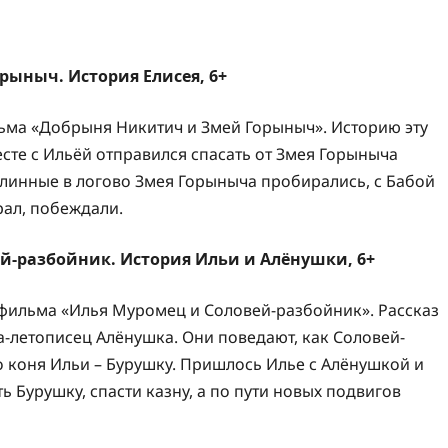
рыныч. История Елисея, 6+
льма «Добрыня Никитич и Змей Горыныч». Историю эту
сте с Ильёй отправился спасать от Змея Горыныча
былинные в логово Змея Горыныча пробирались, с Бабой
рал, побеждали.
ей-разбойник. История Ильи и Алёнушки, 6+
тфильма «Илья Муромец и Соловей-разбойник». Рассказ
а-летописец Алёнушка. Они поведают, как Соловей-
 коня Ильи – Бурушку. Пришлось Илье с Алёнушкой и
ь Бурушку, спасти казну, а по пути новых подвигов