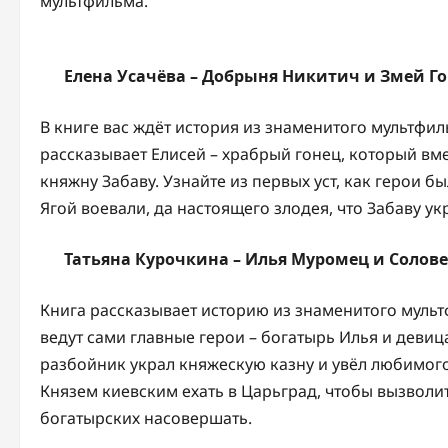
мультфильма.
Елена Усачёва – Добрыня Никитич и Змей Го
В книге вас ждёт история из знаменитого мультфи
рассказывает Елисей – храбрый гонец, который вме
княжну Забаву. Узнайте из первых уст, как герои 
Ягой воевали, да настоящего злодея, что Забаву ук
Татьяна Курочкина – Илья Муромец и Солов
Книга рассказывает историю из знаменитого муль
ведут сами главные герои – богатырь Илья и девиц
разбойник украл княжескую казну и увёл любимого
Князем киевским ехать в Царьград, чтобы вызволит
богатырских насовершать.