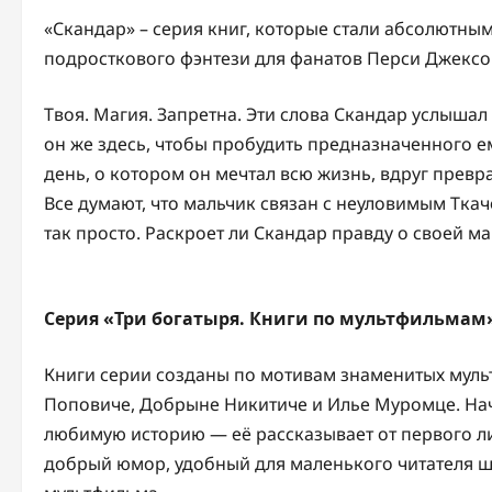
«Скандар» – серия книг, которые стали абсолютны
подросткового фэнтези для фанатов Перси Джексон
Твоя. Магия. Запретна. Эти слова Скандар услыша
он же здесь, чтобы пробудить предназначенного е
день, о котором он мечтал всю жизнь, вдруг превр
Все думают, что мальчик связан с неуловимым Тка
так просто. Раскроет ли Скандар правду о своей ма
Серия «Три богатыря. Книги по мультфильмам
Книги серии созданы по мотивам знаменитых муль
Поповиче, Добрыне Никитиче и Илье Муромце. На
любимую историю — её рассказывает от первого л
добрый юмор, удобный для маленького читателя ш