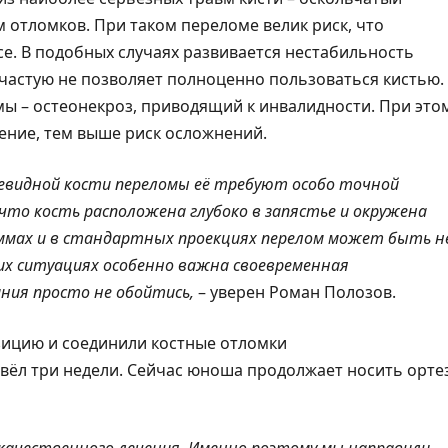
отломков. При таком переломе велик риск, что
се. В подобных случаях развивается нестабильность
зачастую не позволяет полноценно пользоваться кистью.
мы – остеонекроз, приводящий к инвалидности. При это
ение, тем выше риск осложнений.
ьевидной кости переломы её требуют особо точной
что кость расположена глубоко в запястье и окружена
ммах и в стандартных проекциях перелом может быть н
ких ситуациях особенно важна своевременная
ания просто не обойтись,
– уверен Роман Полозов.
ицию и соединили костные отломки
вёл три недели. Сейчас юноша продолжает носить орте