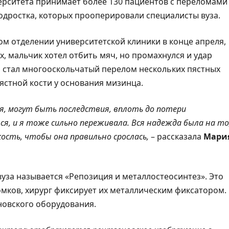
верситета принимает более 130 пациентов с переломами
одростка, которых прооперировали специалисты вуза.
м отделении университетской клиники в конце апреля,
х, мальчик хотел отбить мяч, но промахнулся и удар
м стал многооскольчатый перелом нескольких пястных
ястной кости у основания мизинца.
ая, могут быть последствия, вплоть до потери
ся, и я тоже сильно переживала. Вся надежда была на то
ость, чтобы она правильно срослась,
– рассказала
Мари
уза называется «Репозиция и металлостеосинтез». Это
омков, хирург фиксирует их металлическим фиксатором.
новского оборудования.