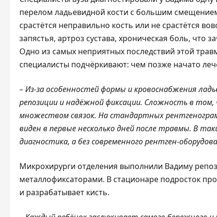
перелом ладьевидной кости с большим смещением 
срастётся неправильно кость или не срастётся вов
запястья, артроз сустава, хроническая боль, что 
Одно из самых неприятных последствий этой трав
специалисты подчёркивают: чем позже начато леч
– Из‑за особенностей формы и кровоснабжения лад
репозиции и надёжной фиксации. Сложность в том, 
множеством связок. На стандартных рентгеногра
виден в первые несколько дней после травмы. В та
диагностика, а без современного рентген-оборудов
Микрохирурги отделения выполнили Вадиму репоз
металлофиксаторами. В стационаре подросток про
и разрабатывает кисть.