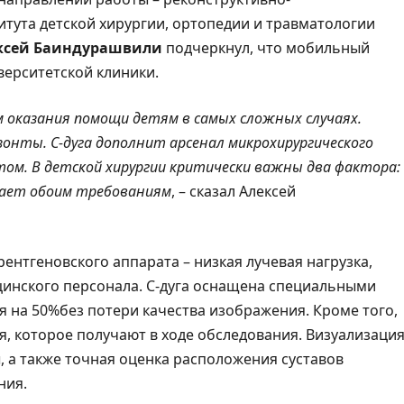
итута детской хирургии, ортопедии и травматологии
ксей Баиндурашвили
подчеркнул, что мобильный
верситетской клиники.
оказания помощи детям в самых сложных случаях.
онты. С-дуга дополнит арсенал микрохирургического
ом. В детской хирургии критически важны два фактора:
чает обоим требованиям
, – сказал Алексей
ентгеновского аппарата – низкая лучевая нагрузка,
инского персонала. С‑дуга оснащена специальными
 на 50%без потери качества изображения. Кроме того,
, которое получают в ходе обследования. Визуализаци
, а также точная оценка расположения суставов
ния.