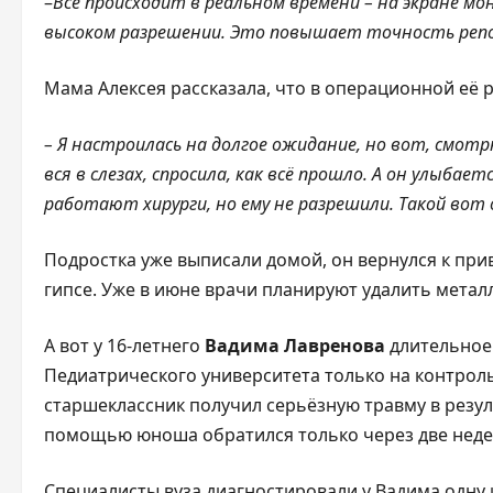
–
Все происходит в реальном времени – на экране 
высоком разрешении. Это повышает точность репо
Мама Алексея рассказала, что в операционной её р
– Я настроилась на долгое ожидание, но вот, смотрю
вся в слезах, спросила, как всё прошло. А он улыбае
работают хирурги, но ему не разрешили. Такой вот
Подростка уже выписали домой, он вернулся к прив
гипсе. Уже в июне врачи планируют удалить метал
А вот у 16-летнего
Вадима Лавренова
длительное
Педиатрического университета только на контрол
старшеклассник получил серьёзную травму в резул
помощью юноша обратился только через две неде
Специалисты вуза диагностировали у Вадима одну 