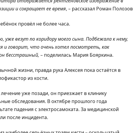
монитора отображается рентгеновское изображение в
зиции и сокращает ее время
,
–
рассказал Роман Полозов
ебёнок провёл не более часа.
, уже везут по коридору моего сына. Подбежала к нему,
тся и говорит, что очень хотел посмотреть, как
 он бесстрашный,
– поделилась Мария Бояркина.
ычной жизни, правда рука Алексея пока остаётся в
лофикастор из кости.
 лечение уже позади, он приезжает в клинику
ьные обследования. В октябре прошлого года
ьтате падения с электросамоката. За медицинской
ли после инцидента.
из наиболее серьёзных травм кисти – оскольчатый