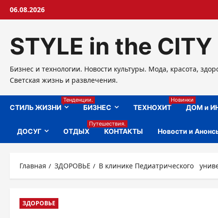
Перейти
06.08.2026
к
содержимому
STYLE in the CITY
Бизнес и технологии. Новости культуры. Мода, красота, здор
Светская жизнь и развлечения.
Тенденции.
Новинки
СТИЛЬ ЖИЗНИ
БИЗНЕС
ТЕХНОХИТ
ДОМ и И
Путешествия.
ДОСУГ
ОТДЫХ
КОНТАКТЫ
Новости и Анонс
Главная
ЗДОРОВЬЕ
В клинике Педиатрического униве
ЗДОРОВЬЕ