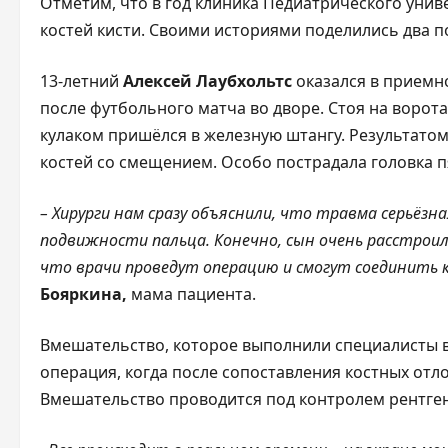
Отметим, что в год клиника Педиатрического уни
костей кисти. Своими историями поделились два п
13-летний
Алексей Лаубхольтс
оказался в приемно
после футбольного матча во дворе. Стоя на ворота
кулаком пришёлся в железную штангу. Результато
костей со смещением. Особо пострадала головка п
– Хирурги нам сразу объяснили, что травма серьёзн
подвижности пальца. Конечно, сын очень расстроил
что врачи проведут операцию и смогут соединить к
Бояркина,
мама пациента.
Вмешательство, которое выполнили специалисты в
операция, когда после сопоставления костных отл
Вмешательство проводится под контролем рентге