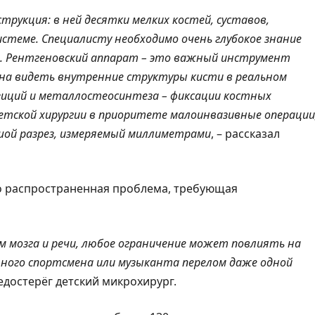
рукция: в ней десятки мелких костей, суставов,
истеме. Специалисту необходимо очень глубокое знание
. Рентгеновский аппарат – это важный инструмент
собна видеть внутренние структуры кисти в реальном
зиций и металлостеосинтеза – фиксации костных
детской хирургии в приоритете малоинвазивные операции
ьшой разрез, измеряемый миллиметрами
, – рассказал
это распространенная проблема, требующая
м мозга и речи, любое ограничение может повлиять на
 юного спортсмена или музыканта перелом даже одной
редостерёг детский микрохирург.