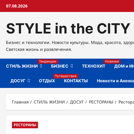
Перейти
07.08.2026
к
содержимому
STYLE in the CITY
Бизнес и технологии. Новости культуры. Мода, красота, здор
Светская жизнь и развлечения.
Тенденции.
Новинки
СТИЛЬ ЖИЗНИ
БИЗНЕС
ТЕХНОХИТ
ДОМ и И
Путешествия.
ДОСУГ
ОТДЫХ
КОНТАКТЫ
Новости и Анонс
Главная
СТИЛЬ ЖИЗНИ
ДОСУГ
РЕСТОРАНЫ
Рестор
РЕСТОРАНЫ