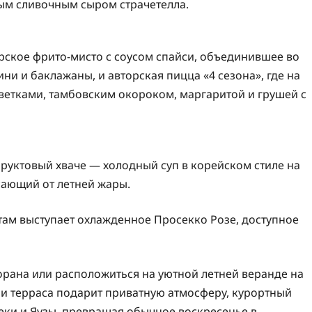
ным сливочным сыром страчетелла.
ское фрито-мисто с соусом спайси, объединившее во
ни и баклажаны, и авторская пицца «4 сезона», где на
ветками, тамбовским окороком, маргаритой и грушей с
уктовый хваче — холодный суп в корейском стиле на
сающий от летней жары.
ам выступает охлажденное Просекко Розе, доступное
торана или расположиться на уютной летней веранде на
и терраса подарит приватную атмосферу, курортный
ки и Яузы, превращая обычное воскресенье в