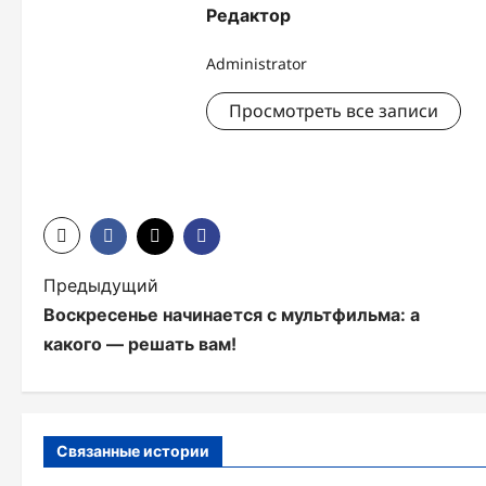
Редактор
Administrator
Просмотреть все записи
Н
Предыдущий
Воскресенье начинается с мультфильма: а
а
какого — решать вам!
в
и
г
Связанные истории
а
КРАСОТА
РЕСТОРАНЫ
РЕСТОРАНЫ