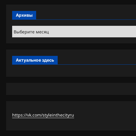
Архивы
Архивы
Актуальное здесь
https://vk.com/styleinthecityru