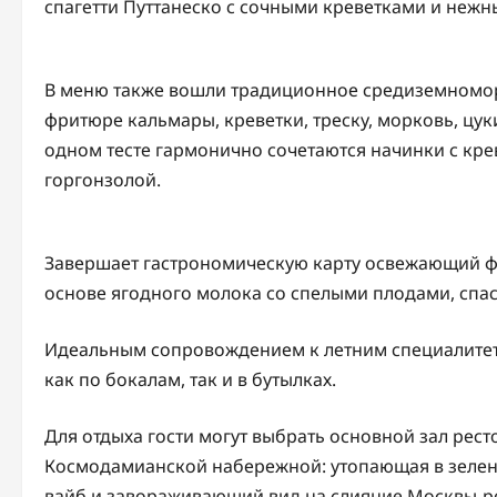
спагетти Путтанеско с сочными креветками и неж
В меню также вошли традиционное средиземномор
фритюре кальмары, креветки, треску, морковь, цуки
одном тесте гармонично сочетаются начинки с кре
горгонзолой.
Завершает гастрономическую карту освежающий фр
основе ягодного молока со спелыми плодами, спа
Идеальным сопровождением к летним специалитет
как по бокалам, так и в бутылках.
Для отдыха гости могут выбрать основной зал рес
Космодамианской набережной: утопающая в зелен
вайб и завораживающий вид на слияние Москвы-ре