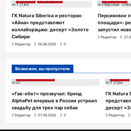
ц
ГК Natura Siberica и ресторан
Персиковое л
и
«Айна» представляют
площади»: р
коллаборацию: десерт «Золото
запустил нов
я
Сибири
Редактор
27.
п
Редактор
06.08.2026
0
о
з
Возможно, вы пропустили
а
НОВОСТИ АНОНСЫ
КРАСОТА
п
и
«Гав-обет» прозвучал: бренд
ГК Natura 
AlphaPet впервые в России устроил
представл
с
свадьбу для трех пар собак
десерт «З
я
Редактор
07.08.2026
0
Редактор
м