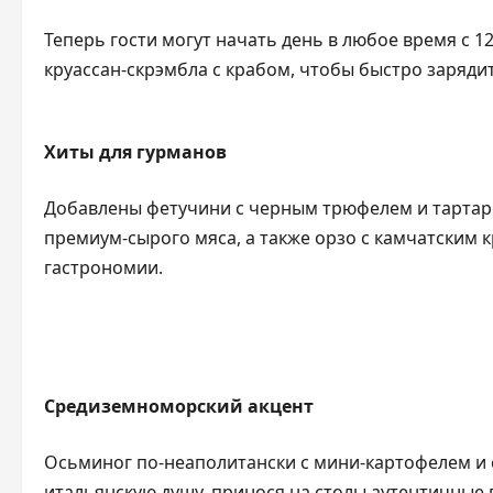
Теперь гости могут начать день в любое время с 12
круассан-скрэмбла с крабом, чтобы быстро зарядит
Хиты для гурманов
Добавлены фетучини с черным трюфелем и тартар
премиум-сырого мяса, а также орзо с камчатским 
гастрономии.
Средиземноморский акцент
Осьминог по-неаполитански с мини-картофелем и 
итальянскую душу, принося на столы аутентичные 