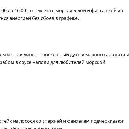
:00 до 16:00: от омлета с мортаделлой и фисташкой до
ься энергией без сбоев в графике.
ом из говядины — роскошный дуэт земляного аромата 
крабом в соусе наполи для любителей морской
стейк из лосося со спаржей и фенхелем подчеркивают
вкусы Неаполя и Адриатики.