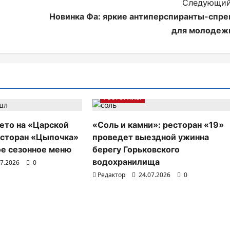
Следующий
Новинка Фа: яркие антиперспиранты-спре
для молодеж
РЕСТОРАНЫ
ето на «Царской
«Соль и камни»: ресторан «19»
есторан «Цыпочка»
проведет выездной ужинна
ое сезонное меню
берегу Горьковского
водохранилища
07.2026
0
Редактор
24.07.2026
0