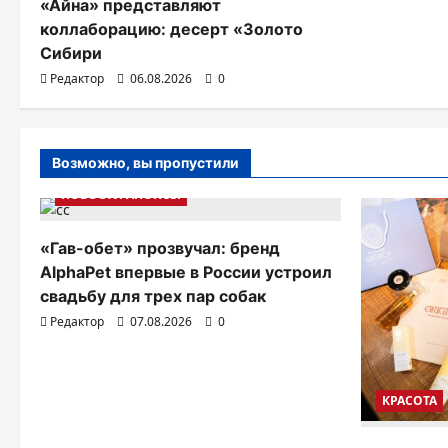
«Айна» представляют
п
коллаборацию: десерт «Золото
Сибири
и
Редактор
06.08.2026
0
с
я
Возможно, вы пропустили
м
НОВОСТИ АНОНСЫ
«Гав-обет» прозвучал: бренд
AlphaPet впервые в России устроил
свадьбу для трех пар собак
Редактор
07.08.2026
0
КРАСОТА