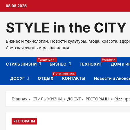
Перейти
08.08.2026
к
содержимому
STYLE in the CITY
Бизнес и технологии. Новости культуры. Мода, красота, здор
Светская жизнь и развлечения.
Тенденции.
Новинки
СТИЛЬ ЖИЗНИ
БИЗНЕС
ТЕХНОХИТ
ДОМ и И
Путешествия.
ДОСУГ
ОТДЫХ
КОНТАКТЫ
Новости и Анонс
Главная
СТИЛЬ ЖИЗНИ
ДОСУГ
РЕСТОРАНЫ
Rizz п
РЕСТОРАНЫ