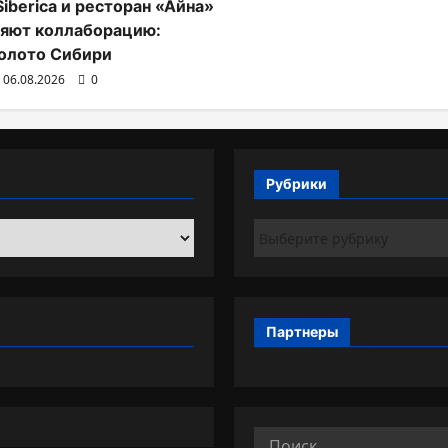
Siberica и ресторан «Айна»
яют коллаборацию:
олото Сибири
06.08.2026
0
Рубрики
Рубрики
Партнеры
Найти: