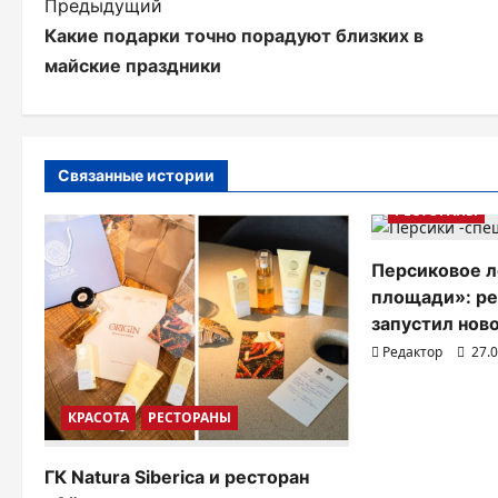
Н
Предыдущий
Какие подарки точно порадуют близких в
а
майские праздники
в
и
г
Связанные истории
а
РЕСТОРАНЫ
ц
Персиковое л
и
площади»: р
запустил нов
я
Редактор
27.
п
о
КРАСОТА
РЕСТОРАНЫ
з
ГК Natura Siberica и ресторан
а