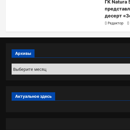
ГК Natura 
представл
десерт «З
Редактор
Архивы
Архивы
Актуальное здесь