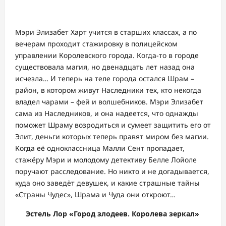
Мэри Элизабет Харт учится в старших классах, а по
вечерам проходит стажировку в полицейском
управлении Королевского города. Когда-то в городе
существовала магия, но двенадцать лет назад она
исчезла… И теперь на теле города остался Шрам –
район, в котором живут Наследники тех, кто некогда
владел чарами – фей и волшебников. Мэри Элизабет
сама из Наследников, и она надеется, что однажды
поможет Шраму возродиться и сумеет защитить его от
Элит, деньги которых теперь правят миром без магии.
Когда её одноклассница Малли Сент пропадает,
стажёру Мэри и молодому детективу Белле Лойоле
поручают расследование. Но никто и не догадывается,
куда оно заведёт девушек, и какие страшные тайны
«Страны Чудес», Шрама и Чуда они откроют…
Эстель Лор «Город злодеев. Королева зеркал»