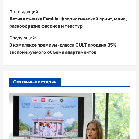
Н
Предыдущий
а
Летняя съемка Familia: Флористический принт, мини,
в
разнообразие фасонов и текстур
и
Следующий:
В комплексе премиум-класса CULT продано 35%
г
экспонируемого объема апартаментов
а
ц
и
Связанные истории
я
п
о
з
а
п