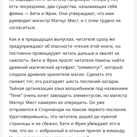
есть посредники, два существа, называющих себя
феями — Бети и Фрик. Они утверждают, что ими
руководит магистр Магнус Мист, и с этим трудно не
согласиться.
Как и в предыдущих выпусках, читателя сразу же
предупреждают об опасности чтения этой книги, но
постоянно провоцируют читать дальше и хвалят за
смелость. Бети и Фрик просят читателя помочь найти
древний магический артефакт, “элементус”, который
создали древние хранители магии. Сделать это
сможет тот, кто разгадает шесть посланий-загадок.
Тайная организация злых волшебников под названием
“Тени” очень хочет завладеть элементусом, но магистр
Магнус Мист намерен их опередить. Он уже
отправился в Стоунхендж на поиски первого послания.
Удостоверившись, что читатель дошёл до нужной
страницы и не сбежал, Бети и Фрик убеждают его в
том, что он — избранный и отныне принят в команду.