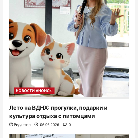
и
с
я
м
НОВОСТИ АНОНСЫ
Лето на ВДНХ: прогулки, подарки и
культура отдыха с питомцами
Редактор
06.06.2026
0