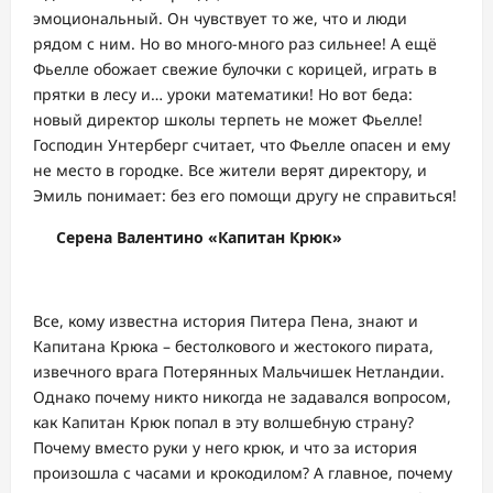
эмоциональный. Он чувствует то же, что и люди
рядом с ним. Но во много-много раз сильнее! А ещё
Фьелле обожает свежие булочки с корицей, играть в
прятки в лесу и… уроки математики! Но вот беда:
новый директор школы терпеть не может Фьелле!
Господин Унтерберг считает, что Фьелле опасен и ему
не место в городке. Все жители верят директору, и
Эмиль понимает: без его помощи другу не справиться!
Серена Валентино «Капитан Крюк»
Все, кому известна история Питера Пена, знают и
Капитана Крюка – бестолкового и жестокого пирата,
извечного врага Потерянных Мальчишек Нетландии.
Однако почему никто никогда не задавался вопросом,
как Капитан Крюк попал в эту волшебную страну?
Почему вместо руки у него крюк, и что за история
произошла с часами и крокодилом? А главное, почему