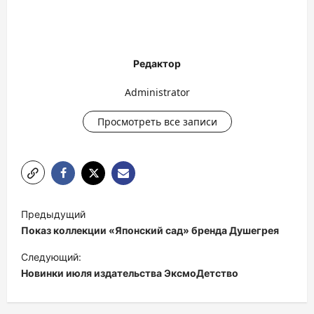
Редактор
Administrator
Просмотреть все записи
Н
Предыдущий
а
Показ коллекции «Японский сад» бренда Душегрея
в
Следующий:
и
Новинки июля издательства ЭксмоДетство
г