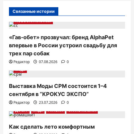
а
ц
Связанные истории
и
НОВОСТИ АНОНСЫ
я
п
«Гав-обет» прозвучал: бренд AlphaPet
впервые в России устроил свадьбу для
о
трех пар собак
з
Редактор
07.08.2026
0
а
Мода
п
и
Выставка Моды CPM состоится 1–4
с
сентября в “КРОКУС ЭКСПО”
я
Редактор
23.07.2026
0
м
ДОСУГ
Мода
РИТЕЙЛ
СТИЛЬ ЖИЗНИ
Как сделать лето комфортным