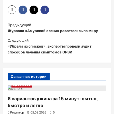
Н
Предыдущий
а
Журавли «Амурской осени» разлетелись по миру
в
Следующий:
и
«Убрали из списков»: эксперты провели аудит
способов лечения симптомов ОРВИ
г
а
ц
и
Связанные истории
я
ЗДОРОВЬЕ
п
6 вариантов ужина за 15 минут: сытно,
о
быстро и легко
з
Редактор
05.08.2026
0