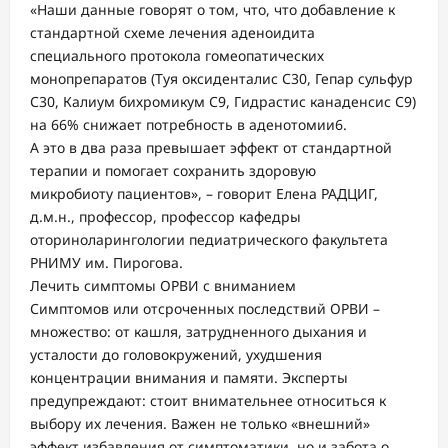
«Наши данные говорят о том, что, что добавление к
стандартной схеме лечения аденоидита
специального протокола гомеопатических
монопрепаратов (Туя оксиденталис С30, Гепар сульфур
С30, Калиум бихромикум С9, Гидрастис канаденсис С9)
на 66% снижает потребность в аденотомии6.
А это в два раза превышает эффект от стандартной
терапии и помогает сохранить здоровую
микробиоту пациентов», – говорит Елена РАДЦИГ,
д.м.н., профессор, профессор кафедры
оториноларингологии педиатрического факультета
РНИМУ им. Пирогова.
Лечить симптомы ОРВИ с вниманием
Симптомов или отсроченных последствий ОРВИ –
множество: от кашля, затрудненного дыхания и
усталости до головокружений, ухудшения
концентрации внимания и памяти. Эксперты
предупреждают: стоит внимательнее относиться к
выбору их лечения. Важен не только «внешний»
эффект избавления от симптоматики, но и забота о