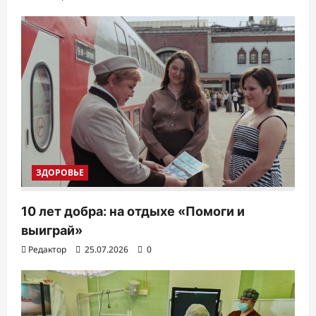
а
п
и
с
я
м
ЗДОРОВЬЕ
10 лет добра: на отдыхе «Помоги и
выиграй»
Редактор
25.07.2026
0