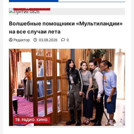
я
ТВ. РАДИО. КИНО.
п
Волшебные помощники «Мультиландии»
о
на все случаи лета
з
Редактор
03.08.2026
0
а
п
и
с
я
м
ТВ. РАДИО. КИНО.