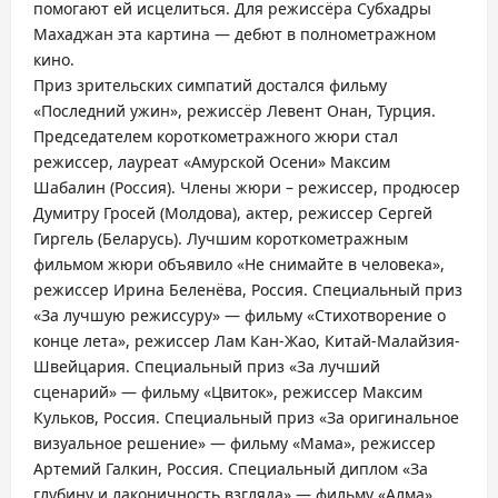
помогают ей исцелиться. Для режиссёра Субхадры
Махаджан эта картина — дебют в полнометражном
кино.
Приз зрительских симпатий достался фильму
«Последний ужин», режиссёр Левент Онан, Турция.
Председателем короткометражного жюри стал
режиссер, лауреат «Амурской Осени» Максим
Шабалин (Россия). Члены жюри – режиссер, продюсер
Думитру Гросей (Молдова), актер, режиссер Сергей
Гиргель (Беларусь). Лучшим короткометражным
фильмом жюри объявило «Не снимайте в человека»,
режиссер Ирина Беленёва, Россия. Специальный приз
«За лучшую режиссуру» — фильму «Стихотворение о
конце лета», режиссер Лам Кан-Жао, Китай-Малайзия-
Швейцария. Специальный приз «За лучший
сценарий» — фильму «Цвиток», режиссер Максим
Кульков, Россия. Специальный приз «За оригинальное
визуальное решение» — фильму «Мама», режиссер
Артемий Галкин, Россия. Специальный диплом «За
глубину и лаконичность взгляда» — фильму «Алма»,