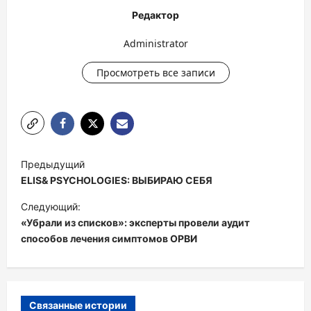
Редактор
Administrator
Просмотреть все записи
Н
Предыдущий
а
ELIS& PSYCHOLOGIES: ВЫБИРАЮ СЕБЯ
в
Следующий:
и
«Убрали из списков»: эксперты провели аудит
способов лечения симптомов ОРВИ
г
а
ц
и
Связанные истории