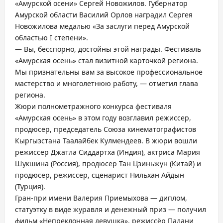
«Амурской осени» Сергей Новожилов. Губернатор
Амурской области Василий Орлов наградил Сергея
Новожилова медалью «За заслуги перед Амурской
областью I степени».
— Вы, бесспорно, достойны этой награды. Фестиваль
«Амурская осень» стал визитной карточкой региона.
Мы признательны вам за высокое профессиональное
мастерство и многолетнюю работу, — отметил глава
региона.
Жюри полнометражного конкурса фестиваля
«Амурская осень» в этом году возглавил режиссер,
продюсер, председатель Союза кинематографистов
Кыргызстана Таалайбек Кулмендеев. В жюри вошли
режиссер Джатла Сиддартха (Индия), актриса Мария
Шукшина (Россия), продюсер Тан Цзиньжун (Китай) и
продюсер, режиссер, сценарист Нильхан Айдын
(Турция).
Гран-при имени Валерия Приемыхова — диплом,
статуэтку в виде журавля и денежный приз — получил
фильм «Непреклонная девушка», режиссëр Палани