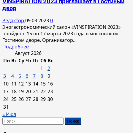
VINSPIRATION 2023 приглашает в Гостиный
деловой
двор
программы</strong>
Редактор
09.03.2023
0
Эногастрономический салон «VINSPIRATION 2023»
пройдет с 15 по 17 марта 2023 года в московском
Гостином дворе. Организатор...
Прочитать
Подробнее
больше
Август 2026
о
Пн
Вт
Ср
Чт
Пт
Сб
Вс
VINSPIRATION
1
2
2023
3
4
5
6
7
8
9
приглашает
10
11
12
13
14
15
16
в
17
18
19
20
21
22
23
Гостиный
двор
24
25
26
27
28
29
30
31
« Июл
Найти: