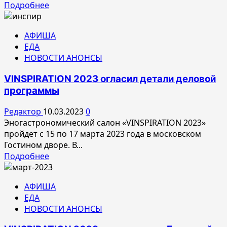
Прочитать
Подробнее
больше
о
АФИША
<strong>Эногастрономический
ЕДА
салон
НОВОСТИ АНОНСЫ
VINSPIRATION
2023
VINSPIRATION 2023 огласил детали деловой
завершился
программы
в
Москве</strong>
Редактор
10.03.2023
0
Эногастрономический салон «VINSPIRATION 2023»
пройдет с 15 по 17 марта 2023 года в московском
Гостином дворе. В...
Прочитать
Подробнее
больше
о
АФИША
<strong>VINSPIRATION
ЕДА
2023
НОВОСТИ АНОНСЫ
огласил
детали