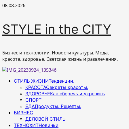
Перейти
08.08.2026
к
содержимому
STYLE in the CITY
Бизнес и технологии. Новости культуры. Мода,
красота, здоровье. Светская жизнь и развлечения.
Основное
СТИЛЬ ЖИЗНИ
Тенденции.
меню
КРАСОТА
Секреты красоты.
ЗДОРОВЬЕ
Как сберечь и укрепить
СПОРТ
ЕДА
Продукты. Рецепты.
БИЗНЕС
ДЕЛОВОЙ СТИЛЬ
ТЕХНОХИТ
Новинки