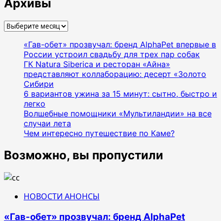
Архивы
Архивы
«Гав-обет» прозвучал: бренд AlphaPet впервые в
России устроил свадьбу для трех пар собак
ГК Natura Siberica и ресторан «Айна»
представляют коллаборацию: десерт «Золото
Сибири
6 вариантов ужина за 15 минут: сытно, быстро и
легко
Волшебные помощники «Мультиландии» на все
случаи лета
Чем интересно путешествие по Каме?
Возможно, вы пропустили
НОВОСТИ АНОНСЫ
«Гав-обет» прозвучал: бренд AlphaPet