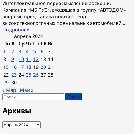
Интеллектуальное переосмысление роскоши.
Компания «МБ РУС», входящая в группу «АВТОДОМ»,
впервые представила новый бренд
высокотехнологичных премиальных автомобилей...
Прочитать
Подробнее
больше
Апрель 2024
о
Пн
Вт
Ср
Чт
Пт
Сб
Вс
Компания
1
2
3
4
5
6
7
«МБ
8
9
10
11
12
13
14
РУС»:
15
16
17
18
19
20
21
российская
22
23
24
25
26
27
28
премьера
высокотехнологичных
29
30
премиальных
« Мар
Май »
автомобилей
Найти:
SERES
Архивы
Архивы