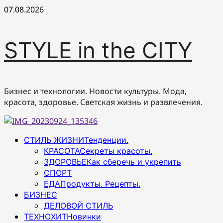
Перейти
07.08.2026
к
содержимому
STYLE in the CITY
Бизнес и технологии. Новости культуры. Мода,
красота, здоровье. Светская жизнь и развлечения.
Основное
СТИЛЬ ЖИЗНИ
Тенденции.
меню
КРАСОТА
Секреты красоты.
ЗДОРОВЬЕ
Как сберечь и укрепить
СПОРТ
ЕДА
Продукты. Рецепты.
БИЗНЕС
ДЕЛОВОЙ СТИЛЬ
ТЕХНОХИТ
Новинки