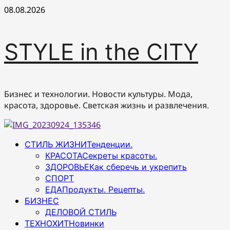
Перейти
08.08.2026
к
содержимому
STYLE in the CITY
Бизнес и технологии. Новости культуры. Мода,
красота, здоровье. Светская жизнь и развлечения.
Основное
СТИЛЬ ЖИЗНИ
Тенденции.
меню
КРАСОТА
Секреты красоты.
ЗДОРОВЬЕ
Как сберечь и укрепить
СПОРТ
ЕДА
Продукты. Рецепты.
БИЗНЕС
ДЕЛОВОЙ СТИЛЬ
ТЕХНОХИТ
Новинки