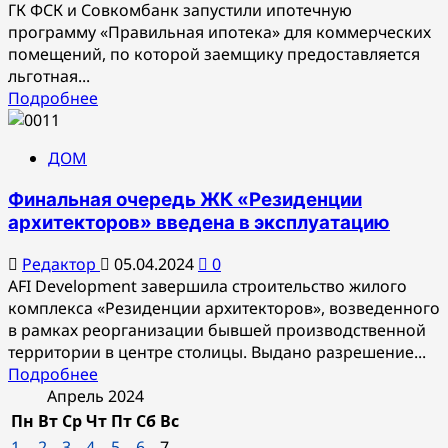
ГК ФСК и Совкомбанк запустили ипотечную
программу «Правильная ипотека» для коммерческих
помещений, по которой заемщику предоставляется
льготная...
Прочитать
Подробнее
больше
о
ДОМ
ГК
ФСК
Финальная очередь ЖК «Резиденции
и
архитекторов» введена в эксплуатацию
Совкомбанк:
«Правильная
Редактор
05.04.2024
0
ипотека»
AFI Development завершила строительство жилого
на
комплекса «Резиденции архитекторов», возведенного
коммерческие
в рамках реорганизации бывшей производственной
помещения
территории в центре столицы. Выдано разрешение...
Прочитать
Подробнее
больше
Апрель 2024
о
Пн
Вт
Ср
Чт
Пт
Сб
Вс
Финальная
1
2
3
4
5
6
7