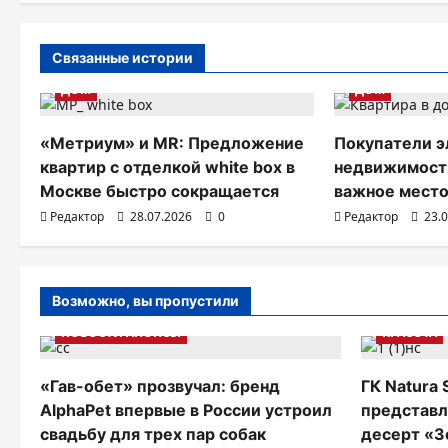
г
а
Связанные истории
ДОМ
ДОМ
ц
и
«Метриум» и MR: Предложение
Покупатели э
я
квартир с отделкой white box в
недвижимости
Москве быстро сокращается
важное место
п
Редактор
28.07.2026
0
Редактор
23.
о
з
Возможно, вы пропустили
а
НОВОСТИ АНОНСЫ
КРАСОТА
п
и
«Гав-обет» прозвучал: бренд
ГК Natura 
AlphaPet впервые в России устроил
представл
с
свадьбу для трех пар собак
десерт «З