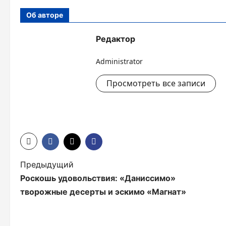
Об авторе
Редактор
Administrator
Просмотреть все записи
Н
Предыдущий
Роскошь удовольствия: «Даниссимо»
а
творожные десерты и эскимо «Магнат»
в
и