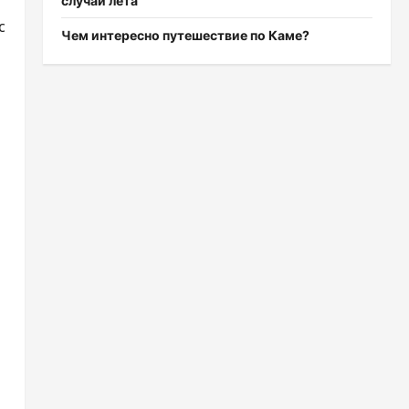
случаи лета
с
Чем интересно путешествие по Каме?
и