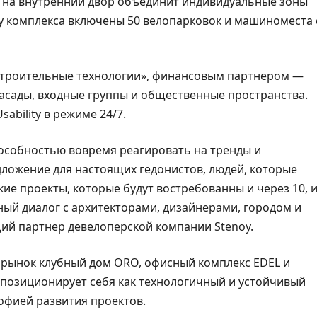
м на внутренний двор объединит индивидуальные зоны
ру комплекса включены 50 велопарковок и машиноместа 
Строительные технологии», финансовым партнером —
фасады, входные группы и общественные пространства.
ability в режиме 24/7.
пособностью вовремя реагировать на тренды и
дложение для настоящих гедонистов, людей, которые
ие проекты, которые будут востребованны и через 10, 
вный диалог с архитекторами, дизайнерами, городом и
ий партнер девелоперской компании Stenoy.
й рынок клубный дом ORO, офисный комплекс EDEL и
позиционирует себя как технологичный и устойчивый
офией развития проектов.