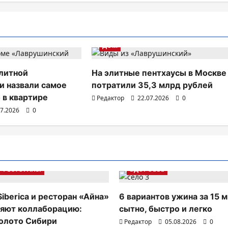
ДОМ
литной
На элитные пентхаусы в Москве
 назвали самое
потратили 35,3 млрд рублей
 в квартире
Редактор
22.07.2026
0
07.2026
0
РЕСТОРАНЫ
ЗДОРОВЬЕ
Siberica и ресторан «Айна»
6 вариантов ужина за 15 м
яют коллаборацию:
сытно, быстро и легко
олото Сибири
Редактор
05.08.2026
0