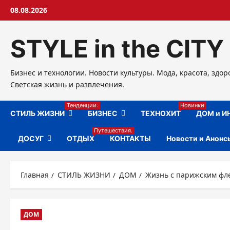
Перейти
08.08.2026
к
содержимому
STYLE in the CITY
Бизнес и технологии. Новости культуры. Мода, красота, здор
Светская жизнь и развлечения.
Тенденции.
Новинки
СТИЛЬ ЖИЗНИ
БИЗНЕС
ТЕХНОХИТ
ДОМ и И
Путешествия.
ДОСУГ
ОТДЫХ
КОНТАКТЫ
Новости и Анонс
Главная
СТИЛЬ ЖИЗНИ
ДОМ
Жизнь с парижским фл
ДОМ