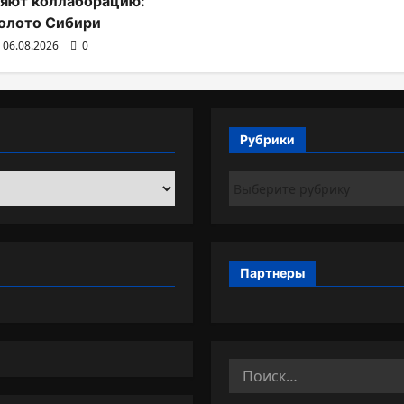
яют коллаборацию:
олото Сибири
06.08.2026
0
Рубрики
Рубрики
Партнеры
Найти: