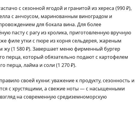
пачо с сезонной ягодой и гранитой из хереса (990 ₽),
телла с анчоусом, маринованным виноградом и
опровождением для бокала вина. Для более
ую пасту с рагу из кролика, приготовленную вручную
кже филе утки с пюре из корня сельдерея, жареным
жу (1 580 ₽). Завершает меню фирменный бургер
ого перца, который обязательно подают с картофелем
 перца, лайма и соли (1 270 ₽).
равило своей кухни: уважение к продукту, сезонность и
ются с хрустящими, а свежие ноты — с насыщенными
ё взгляд на современную средиземноморскую