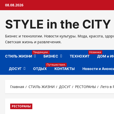
Перейти
08.08.2026
к
содержимому
STYLE in the CITY
Бизнес и технологии. Новости культуры. Мода, красота, здор
Светская жизнь и развлечения.
Тенденции.
Новинки
СТИЛЬ ЖИЗНИ
БИЗНЕС
ТЕХНОХИТ
ДОМ и И
Путешествия.
ДОСУГ
ОТДЫХ
КОНТАКТЫ
Новости и Анонс
Главная
СТИЛЬ ЖИЗНИ
ДОСУГ
РЕСТОРАНЫ
Лето в 
РЕСТОРАНЫ