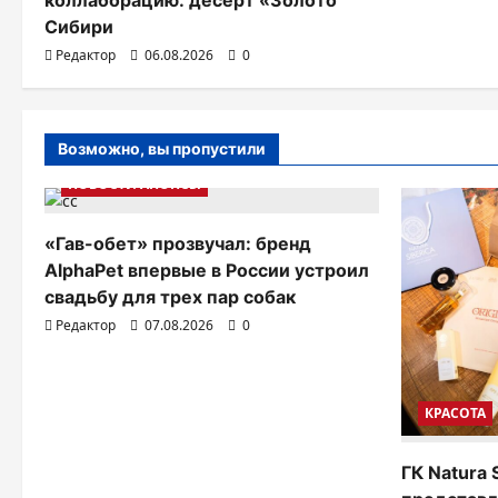
коллаборацию: десерт «Золото
Сибири
и
Редактор
06.08.2026
0
с
я
Возможно, вы пропустили
м
НОВОСТИ АНОНСЫ
«Гав-обет» прозвучал: бренд
AlphaPet впервые в России устроил
свадьбу для трех пар собак
Редактор
07.08.2026
0
КРАСОТА
ГК Natura 