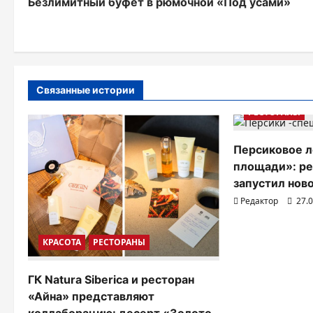
Безлимитный буфет в рюмочной «Под усами»
а
в
и
г
Связанные истории
а
РЕСТОРАНЫ
ц
Персиковое л
и
площади»: р
запустил нов
я
Редактор
27.
п
о
КРАСОТА
РЕСТОРАНЫ
з
ГК Natura Siberica и ресторан
а
«Айна» представляют
п