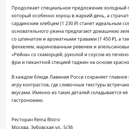
Продолжает специальное предложение холодный гас
который особенно хорош в жаркий день, а страча
сардинским хлебцем (1 230 ₽) станет идеальным с
основательного ужина предлагают домашнюю зелён
со шпинатом и ароматными травами (1 450 ₽), а та
фенхелем, маринованным ревенем и апельсиновым 
«Рейна» со скаморцей, руколой и соусом из печён
фри и пикантной специей таджин на основе красного
В каждом блюде Лавиния Росси сохраняет главное п
игру контрастов, где сливочные текстуры встреча
вкусами. Именно из таких деталей складывается е
гастрономию.
Ресторан Reina Bistro
Москва, Зубовская ул., 5/36