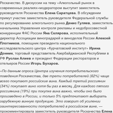
Роскачество. В дискуссии на тему «Алкогольный рынок в
современных реалиях»модератором выступит заместитель
руководителя Роскачества
Елена Саратцева
. В обсуждении
примут участие заместитель руководителя Федеральной службы
по регулированию алкогольного рынка
Денис Гуляев
, заместитель
начальника Управления контроля рекламы и недобросовестной
конкуренции ФАС России
Яна Склярова
, исполнительный
директор Ассоциации виноградарей и виноделов России
Алексей
Плотников
, помощник президента национального
исследовательского центра «Курчатовский институт»
Ирина
Донник
, торговый представитель Азербайджанской Республики в
РФ
Руслан Алиев
и президент Федерации рестораторов и
отельеров России
Игорь Бухаров.
«По данным опроса Центра изучения потребительского
поведения Роскачества, две трети потребителей (62%) чаще
всего покупают российские вина. Каждый третий россиянин
(34%) покупает вино хотя бы раз в месяц. Для каждого пятого
россиянина (19%) при покупке вина важно, чтобы оно было
произведено в России, и только 5% предпочитают выбирать
зарубежную винную продукцию. Это говорит об усилении
заинтересованности потребителей в российском вине,
—
прокомментировала заместитель руководителя Роскачества
Елена