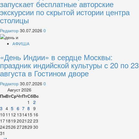
запускает бесплатные авторские
экскурсии по скрытой истории центра
столицы
Редактор
30.07.2026
0
АФИША
«День Индии» в сердце Москвы:
праздник индийской культуры с 20 по 23
августа в Гостином дворе
Редактор
30.07.2026
0
Август 2026
Пн
Вт
Ср
Чт
Пт
Сб
Вс
1
2
3
4
5
6
7
8
9
10
11
12
13
14
15
16
17
18
19
20
21
22
23
24
25
26
27
28
29
30
31