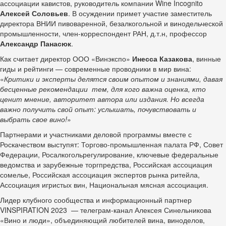
ассоциации кавистов, руководитель компании Wine Incognito
Алексей Соловьев
. В осуждении примет участие заместитель
директора ВНИИ пивоваренной, безалкогольной и винодельческой
промышленности, член-корреспондент РАН, д.т.н, профессор
Александр Панасюк
.
Как считает директор ООО «Винэкспо»
Инесса Казакова
, винные
гиды и рейтинги — современные проводники в мир вина:
«
Критики и эксперты делятся своим опытом и знаниями, давая
бесценные рекомендации тем, для кого важна оценка, кто
ценит мнение, авторитет автора или издания. Но всегда
важно получить свой опыт: услышать, почувствовать и
выбрать свое вино!
»
Партнерами и участниками деловой программы вместе с
Роскачеством выступят: Торгово-промышленная палата РФ, Совет
Федерации, Росалкогольрегулирование, ключевые федеральные
ведомства и зарубежные торгпредства, Российская ассоциация
сомелье, Российская ассоциация экспертов рынка ритейла,
Ассоциация игристых вин, Национальная мясная ассоциация.
Лидер клубного сообщества и информационный партнер
VINSPIRATION 2023 — телеграм-канал Алексея Синельникова
«Вино и люди», объединяющий любителей вина, виноделов,