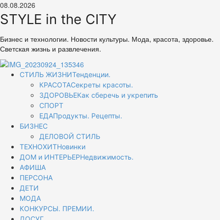
Перейти
08.08.2026
к
STYLE in the CITY
содержимому
Бизнес и технологии. Новости культуры. Мода, красота, здоровье.
Светская жизнь и развлечения.
Основное
СТИЛЬ ЖИЗНИ
Тенденции.
меню
КРАСОТА
Секреты красоты.
ЗДОРОВЬЕ
Как сберечь и укрепить
СПОРТ
ЕДА
Продукты. Рецепты.
БИЗНЕС
ДЕЛОВОЙ СТИЛЬ
ТЕХНОХИТ
Новинки
ДОМ и ИНТЕРЬЕР
Недвижимость.
АФИША
ПЕРСОНА
ДЕТИ
МОДА
КОНКУРСЫ. ПРЕМИИ.
ДОСУГ