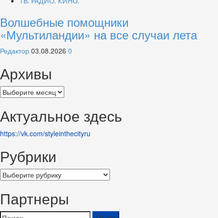
ТВ. РАДИО. КИНО.
Волшебные помощники
«Мультиландии» на все случаи лета
Редактор
03.08.2026
0
Архивы
Архивы
Актуальное здесь
https://vk.com/styleinthecityru
Рубрики
Рубрики
Партнеры
Найти: