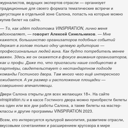
журналистов, ведущих экспертов отрасли — организует
традиционные для своего формата тематические встречи и
дегустации в отдельной зоне Салона, попасть на которые можно
купив билет на сайте.
—
То, как идёт подготовка
VINSPIRATIO
N
, лично меня
вдохновляет
, —
говорит Алексей
Синельников
. —
Мне
кажется, большинство организаторов подобных событий
держат в голове только одну целевую аудиторию —
профессиональных людей вина. Как будто потребитель менее
важен. Здесь же он окажется в фокусе внимания организаторов,
как и профи. Даже то, что пригласили наше сообщество в
партнёры, свидетельствует о нестандартном подходе
команды Гостиного двора. Там много чего ещё интересного
ожидается. А уж размер и расположение площадки —
совершенно впечатляющи.
Двери Салона открыты для всех желающих 18+. На сайте
vinspiration.ru и в кассе Гостиного двора можно приобрести билеты
на один или все дни работы Салона, а также билеты на мастер-
классы и другие программы VINSPIRATION 2023.
Всем, кто интересуется культурой винопития, развитием отрасли,
вкусовыми сочетаниями и расширением кругозора в мире