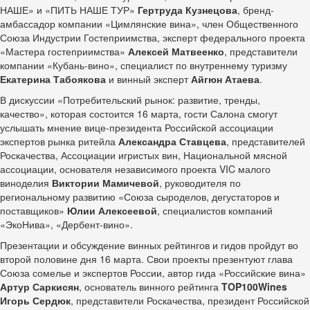
НАШЕ» и «ПИТЬ НАШЕ ТУР»
Гертруда Кузнецова
, бренд-
амбассадор компании «Цимлянские вина», член Общественного
Союза Индустрии Гостеприимства, эксперт федерального проекта
«Мастера гостеприимства»
Алексей Матвеенко
, представители
компании «Кубань-вино», специалист по внутреннему туризму
Екатерина Табоякова
и винный эксперт
Айгюн Атаева
.
В дискуссии «Потребительский рынок: развитие, тренды,
качество», которая состоится 16 марта, гости Салона смогут
услышать мнение вице-президента Российской ассоциации
экспертов рынка ритейла
Александра Ставцева
, представителей
Роскачества, Ассоциации игристых вин, Национальной мясной
ассоциации, основателя независимого проекта VIC малого
виноделия
Виктории Мамичевой
, руководителя по
региональному развитию «Союза сыроделов, дегустаторов и
поставщиков»
Юлии Алексеевой
, специалистов компаний
«ЭкоНива», «Дербент-вино».
Презентации и обсуждение винных рейтингов и гидов пройдут во
второй половине дня 16 марта. Свои проекты презентуют глава
Союза сомелье и экспертов России, автор гида «Российские вина»
Артур Саркисян
, основатель винного рейтинга
TOP100Wines
Игорь Сердюк
, представители Роскачества, президент Российской