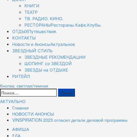
КНИГИ
ТЕАТР
ТВ. РАДИО. КИНО.
РЕСТОРАНЫ
Рестораны.Кафе.Клубы.
ОТДЫХ
Путешествия.
КОНТАКТЫ
Новости и Анонсы
Актуальное
ЗВЕЗДНЫЙ СТИЛЬ
ЗВЕЗДНЫЕ РЕКОМЕНДАЦИИ
ШОПИНГ со ЗВЕЗДОЙ
ЗВЕЗДЫ на ОТДЫХЕ
РИТЕЙЛ
Кнопка: светлая/темная
Найти:
АКТУАЛЬНО
Главная
НОВОСТИ АНОНСЫ
VINSPIRATION 2023 огласил детали деловой программы
АФИША
ЕДА