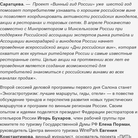
Саратцева
. —
Проект «Винный гид России» уже шестой год
помогает потребителям узнавать о хорошем российском вине
и позволяет координировать активности российских виноделов,
акции в ресторанах и торговых сетях. В апреле Роскачество
совместно с Минпромторгом и Минсельхозом России при
поддержке Российской ассоциации экспертов рынка ритейла и
Ассоциации виноградарей и виноделов России начнет
проведение всероссийской акции «Дни российских вин», которая
охватит всех крупных ритейлеров России и самые известные
ресторанные сети. Целью акции на протяжении всех лет ее
проведения является создание возможностей для
потребителей знакомиться с российскими винами во всех
каналах продаж».
Второй сессией деловой программы первого дня Салона станет
«Эногастротуризм: лучшие маршруты, гиды, отели» — в повестке
обсуждение трендов и перспектив развития новых туристических
маршрутов и программ по винным регионам России. Своим
опытом и идеями поделятся президент Федерации рестораторов и
отельеров России
Игорь Бухаров
, член рабочей группы при
комитете по туризму Государственной Думы РФ
Елена Порман
,
руководитель Центра винного туризма WinePark
Евгения
Константинова
, винный журналист, основатель проекта «ПИТЬ