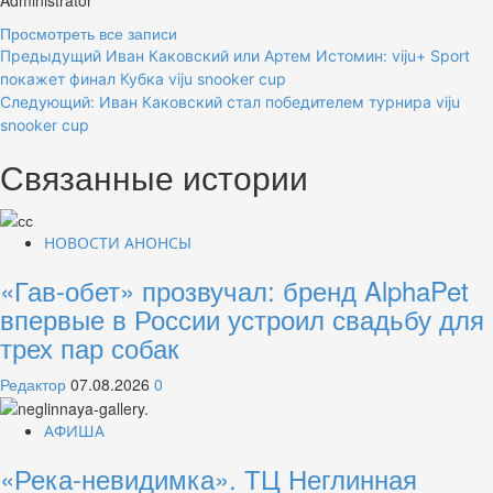
Administrator
Просмотреть все записи
Навигация
Предыдущий
Иван Каковский или Артем Истомин: viju+ Sport
покажет финал Кубка viju snooker cup
по
Следующий:
Иван Каковский стал победителем турнира viju
записям
snooker cup
Связанные истории
НОВОСТИ АНОНСЫ
«Гав-обет» прозвучал: бренд AlphaPet
впервые в России устроил свадьбу для
трех пар собак
Редактор
07.08.2026
0
АФИША
«Река-невидимка». ТЦ Неглинная