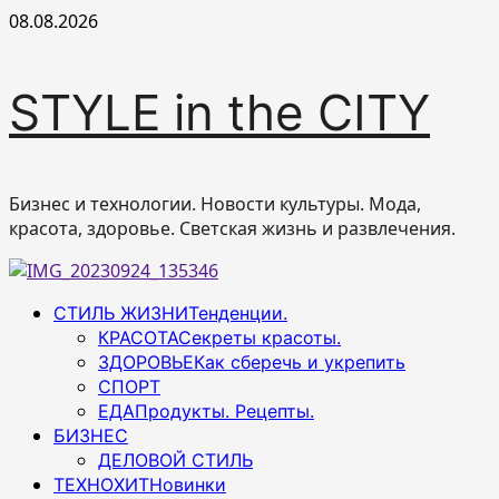
Перейти
08.08.2026
к
содержимому
STYLE in the CITY
Бизнес и технологии. Новости культуры. Мода,
красота, здоровье. Светская жизнь и развлечения.
Основное
СТИЛЬ ЖИЗНИ
Тенденции.
меню
КРАСОТА
Секреты красоты.
ЗДОРОВЬЕ
Как сберечь и укрепить
СПОРТ
ЕДА
Продукты. Рецепты.
БИЗНЕС
ДЕЛОВОЙ СТИЛЬ
ТЕХНОХИТ
Новинки