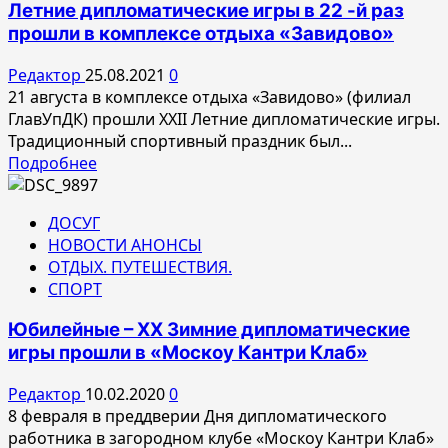
Летние дипломатические игры в 22 -й раз
на
прошли в комплексе отдыха «Завидово»
XXII
Летних
Редактор
25.08.2021
0
дипломатических
21 августа в комплексе отдыха «Завидово» (филиал
играх
ГлавУпДК) прошли XXII Летние дипломатические игры.
Традиционный спортивный праздник был...
Прочитать
Подробнее
больше
о
ДОСУГ
Летние
НОВОСТИ АНОНСЫ
дипломатические
ОТДЫХ. ПУТЕШЕСТВИЯ.
игры
СПОРТ
в
22
Юбилейные – ХХ Зимние дипломатические
-й
игры прошли в «Москоу Кантри Клаб»
раз
прошли
Редактор
10.02.2020
0
в
8 февраля в преддверии Дня дипломатического
комплексе
работника в загородном клубе «Москоу Кантри Клаб»
отдыха