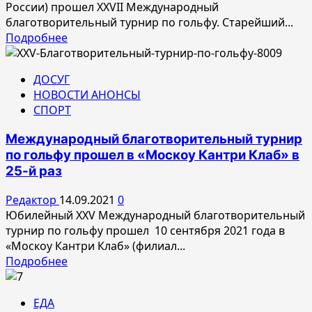
России) прошел XXVII Международный
благотворительный турнир по гольфу. Старейший...
Прочитать
Подробнее
больше
о
ДОСУГ
Международный
НОВОСТИ АНОНСЫ
благотворительный
СПОРТ
турнир
по
Международный благотворительный турнир
гольфу
по гольфу прошел в «Москоу Кантри Клаб» в
состоялся
25-й раз
в
27-
Редактор
14.09.2021
0
й
Юбилейный XXV Международный благотворительный
раз
турнир по гольфу прошел 10 сентября 2021 года в
«Москоу Кантри Клаб» (филиал...
Прочитать
Подробнее
больше
о
ЕДА
Международный