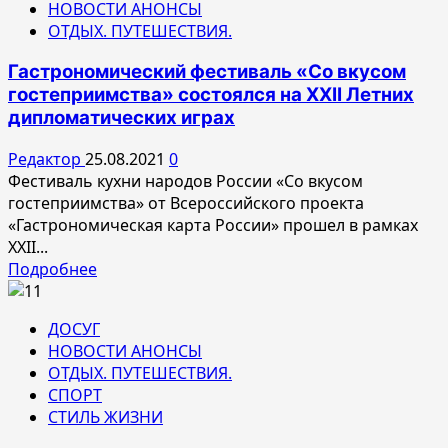
НОВОСТИ АНОНСЫ
благотворительный
ОТДЫХ. ПУТЕШЕСТВИЯ.
турнир
по
Гастрономический фестиваль «Со вкусом
гольфу
гостеприимства» состоялся на XXII Летних
прошел
дипломатических играх
в
«Москоу
Редактор
25.08.2021
0
Кантри
Фестиваль кухни народов России «Со вкусом
Клаб»
гостеприимства» от Всероссийского проекта
в
«Гастрономическая карта России» прошел в рамках
25-
XXII...
й
Прочитать
Подробнее
раз
больше
о
ДОСУГ
Гастрономический
НОВОСТИ АНОНСЫ
фестиваль
ОТДЫХ. ПУТЕШЕСТВИЯ.
«Со
СПОРТ
вкусом
СТИЛЬ ЖИЗНИ
гостеприимства»
состоялся