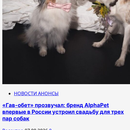
НОВОСТИ АНОНСЫ
«Гав-обет» прозвучал: бренд AlphaPet
впервые в России устроил свадьбу для трех
пар собак