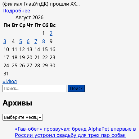
(филиал ГлавУпДК) прошли XX...
«Завидово»
Прочитать
Подробнее
больше
Август 2026
о
Пн
Вт
Ср
Чт
Пт
Сб
Вс
Юбилейные
1
2
–
3
4
5
6
7
8
9
ХХ
10
11
12
13
14
15
16
Зимние
17
18
19
20
21
22
23
дипломатические
игры
24
25
26
27
28
29
30
прошли
31
в
« Июл
«Москоу
Найти:
Кантри
Клаб»
Архивы
Архивы
«Гав-обет» прозвучал: бренд AlphaPet впервые в
России устроил свадьбу для трех пар собак