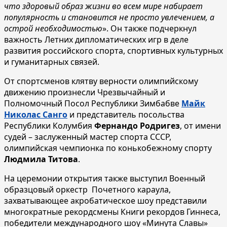
что здоровый образ жизни во всем мире набирает
популярность и становится не просто увлечением, а
острой необходимостью
». Он также подчеркнул
важность Летних дипломатических игр в деле
развития российского спорта, спортивных культурных
и гуманитарных связей.
От спортсменов клятву верности олимпийскому
движению произнесли Чрезвычайный и
Полномочный Посол Республики Зимбабве
Майк
Николас Санго
и представитель посольства
Республики Колумбия
Фернандо Родригез
, от имени
судей – заслуженный мастер спорта СССР,
олимпийская чемпионка по конькобежному спорту
Людмила Титова
.
На церемонии открытия также выступил Военный
образцовый оркестр Почетного караула,
захватывающее акробатическое шоу представили
многократные рекордсмены Книги рекордов Гиннеса,
победители международного шоу «Минута Славы»