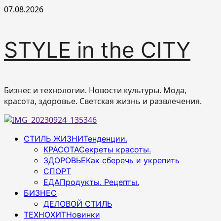
Перейти
07.08.2026
к
содержимому
STYLE in the CITY
Бизнес и технологии. Новости культуры. Мода,
красота, здоровье. Светская жизнь и развлечения.
Основное
СТИЛЬ ЖИЗНИ
Тенденции.
меню
КРАСОТА
Секреты красоты.
ЗДОРОВЬЕ
Как сберечь и укрепить
СПОРТ
ЕДА
Продукты. Рецепты.
БИЗНЕС
ДЕЛОВОЙ СТИЛЬ
ТЕХНОХИТ
Новинки