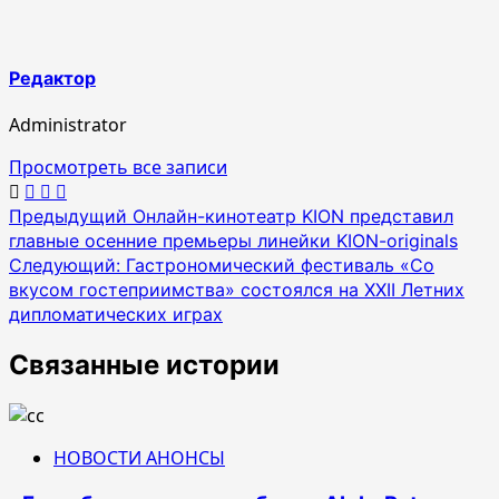
Редактор
Administrator
Просмотреть все записи
Навигация
Предыдущий
Онлайн-кинотеатр KION представил
главные осенние премьеры линейки KION-originals
по
Следующий:
Гастрономический фестиваль «Со
записям
вкусом гостеприимства» состоялся на XXII Летних
дипломатических играх
Связанные истории
НОВОСТИ АНОНСЫ