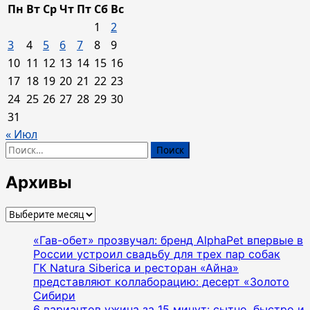
Пн
Вт
Ср
Чт
Пт
Сб
Вс
1
2
3
4
5
6
7
8
9
10
11
12
13
14
15
16
17
18
19
20
21
22
23
24
25
26
27
28
29
30
31
« Июл
Найти:
Архивы
Архивы
«Гав-обет» прозвучал: бренд AlphaPet впервые в
России устроил свадьбу для трех пар собак
ГК Natura Siberica и ресторан «Айна»
представляют коллаборацию: десерт «Золото
Сибири
6 вариантов ужина за 15 минут: сытно, быстро и