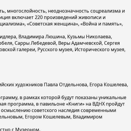
ть, многослойность, неоднозначность соцреализма и
зиция включает 220 произведений живописи и
оциализма», «Советская женщина», «Война и память»,
Мидлера, Владимира Люшина, Кузьмы Николаева,
рбеля, Сарры Лебедевой, Веры Адамчевской, Сергея
вской галереи, Русского музея, Исторического музея,
ийских художников Павла Отдельнова, Егора Кошелева,
грамму, в рамках которой будут показаны уникальные
ая программа, в павильоне «Книги» на ВДНХ пройдут
ли осмыслению советского наследия современными
дельновым, Егором Кошелевым, Владимиром
стно с Музеоном.