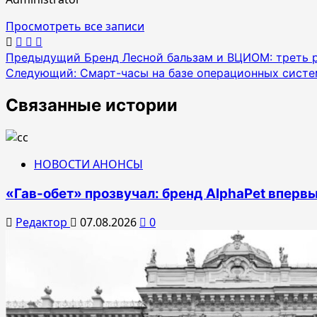
Просмотреть все записи
Навигация
Предыдущий
Бренд Лесной бальзам и ВЦИОМ: треть 
Следующий:
Смарт-часы на базе операционных систе
по
записям
Связанные истории
НОВОСТИ АНОНСЫ
«Гав-обет» прозвучал: бренд AlphaPet впервы
Редактор
07.08.2026
0