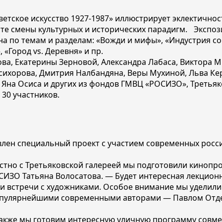
тское искусство 1927-1987» иллюстрирует эклектичнос
сте смены культурных и исторических парадигм. Экспо
на по темам и разделам: «Вожди и мифы», «Индустрия с
 «Город vs. Деревня» и пр.
ва, Екатерины Зерновой, Александра Лабаса, Виктора 
психорова, Дмитрия Налбандяна, Веры Мухиной, Льва Ке
 Яна Осиса и других из фондов ГМВЦ «РОСИЗО», Третьяко
 30 участников.
влен специальный проект с участием современных росс
но с Третьяковской галереей мы подготовили кинопро
ИЗО Татьяна Волосатова. — Будет интересная лекционн
ты и встречи с художниками. Особое внимание мы удели
 популярнейшими современными авторами — Павлом От
Также мы готовим интересную уличную программу совме