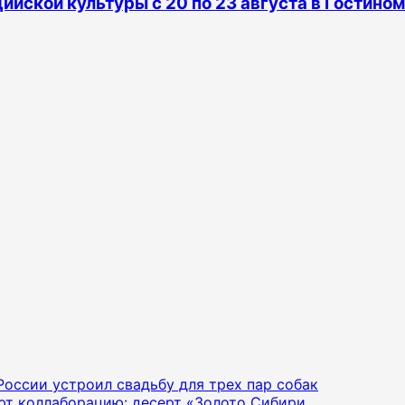
йской культуры с 20 по 23 августа в Гостино
 России устроил свадьбу для трех пар собак
яют коллаборацию: десерт «Золото Сибири