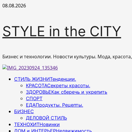
Перейти
08.08.2026
к
содержимому
STYLE in the CITY
Бизнес и технологии. Новости культуры. Мода, красота
Основное
СТИЛЬ ЖИЗНИ
Тенденции.
меню
КРАСОТА
Секреты красоты.
ЗДОРОВЬЕ
Как сберечь и укрепить
СПОРТ
ЕДА
Продукты. Рецепты.
БИЗНЕС
ДЕЛОВОЙ СТИЛЬ
ТЕХНОХИТ
Новинки
ДОМ и ИНТЕРЬЕР
Недвижимость.