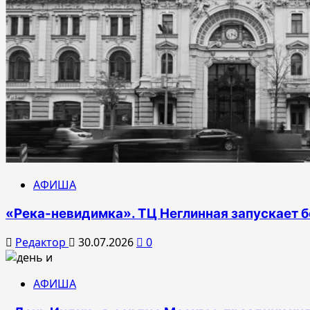
АФИША
«Река-невидимка». ТЦ Неглинная запускает б
Редактор
30.07.2026
0
АФИША