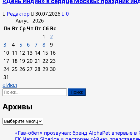
«День Индии» в сердце Москвы: праздник инди
Редактор
30.07.2026
0
Август 2026
Пн
Вт
Ср
Чт
Пт
Сб
Вс
1
2
3
4
5
6
7
8
9
10
11
12
13
14
15
16
17
18
19
20
21
22
23
24
25
26
27
28
29
30
31
« Июл
Найти:
Архивы
Архивы
«Гав-обет» прозвучал: бренд AlphaPet впервые в
ГК Natura Siberica и ресторан «Айна» представл