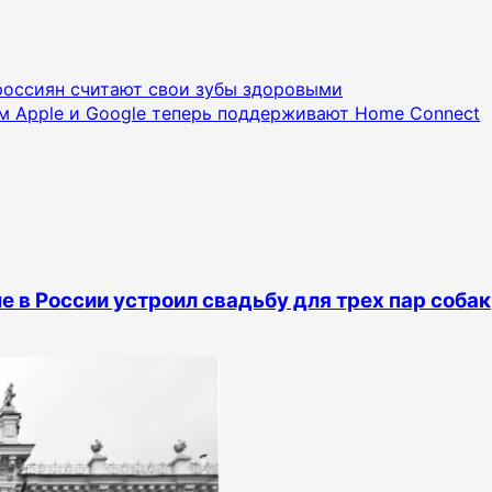
россиян считают свои зубы здоровыми
м Apple и Google теперь поддерживают Home Connect
е в России устроил свадьбу для трех пар собак