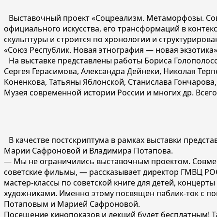
Выставочный проект «Соцреализм. Метаморфозы. Сове
официального искусства, его трансформаций в контек
скульптуры и строится по хронологии и структурирова
«Союз Республик. Новая этнография — новая экзотика»,
На выставке представлены работы Бориса Голополосо
Сергея Герасимова, Александра Дейнеки, Николая Тер
Коненкова, Татьяны Яблонской, Станислава Гончарова,
Музея современной истории России и многих др. Всего
В качестве постскриптума в рамках выставки предста
Марии Сафроновой и Владимира Потапова.
— Мы не ограничились выставочным проектом. Совмест
советские фильмы, — рассказывает директор ГМВЦ РОС
мастер-классы по советской книге для детей, концер
художниками. Именно этому посвящен паблик-ток с
Потаповым и Марией Сафроновой.
Посещение кинопоказов и лекций будет бесплатным! 