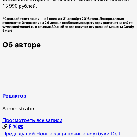
15 990 рублей.
*Срок действия акции — с 1 июля до 31 декабря 2016 года. Для продления
стандартной гарантии на 24 месяца необходимо зарегистрироваться на сайте:
www.candysmart.ru в течение 30 дней после покупки стиральной машины Candy
Smart
Об авторе
Редактор
Administrator
Просмотреть все записи
Навигация
Предыдущий
Новые защищенные ноутбуки Dell