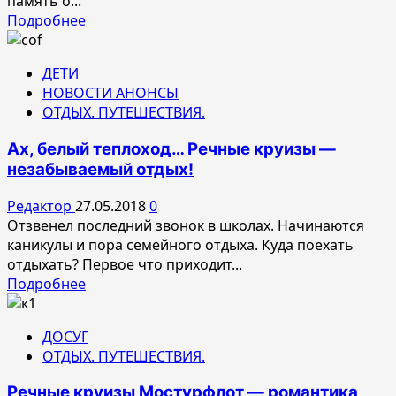
память о...
для
Прочитать
Подробнее
кошелька.
больше
о
ДЕТИ
Выбираем
НОВОСТИ АНОНСЫ
грамотно
ОТДЫХ. ПУТЕШЕСТВИЯ.
речной
круиз.
Ах, белый теплоход… Речные круизы —
незабываемый отдых!
Редактор
27.05.2018
0
Отзвенел последний звонок в школах. Начинаются
каникулы и пора семейного отдыха. Куда поехать
отдыхать? Первое что приходит...
Прочитать
Подробнее
больше
о
ДОСУГ
Ах,
ОТДЫХ. ПУТЕШЕСТВИЯ.
белый
теплоход…
Речные круизы Мостурфлот — романтика