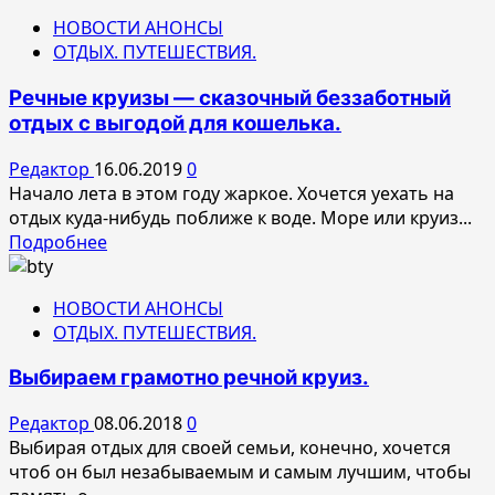
о
НОВОСТИ АНОНСЫ
Чем
ОТДЫХ. ПУТЕШЕСТВИЯ.
интересно
путешествие
Речные круизы — сказочный беззаботный
по
отдых с выгодой для кошелька.
Каме?
Редактор
16.06.2019
0
Начало лета в этом году жаркое. Хочется уехать на
отдых куда-нибудь поближе к воде. Море или круиз...
Прочитать
Подробнее
больше
о
НОВОСТИ АНОНСЫ
Речные
ОТДЫХ. ПУТЕШЕСТВИЯ.
круизы
—
Выбираем грамотно речной круиз.
сказочный
беззаботный
Редактор
08.06.2018
0
отдых
Выбирая отдых для своей семьи, конечно, хочется
с
чтоб он был незабываемым и самым лучшим, чтобы
выгодой