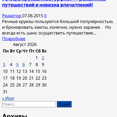
Речные
путешествий и новизна впечатлений!
круизы
—
Редактор
07.06.2015
0
незабываемый
Речные круизы пользуются большой популярностью,
отдых!
и бронировать каюты, конечно, нужно заранее. Но
всегда есть шанс осуществить путешествие...
Прочитать
Подробнее
больше
Август 2026
о
Пн
Вт
Ср
Чт
Пт
Сб
Вс
Речные
1
2
круизы
3
4
5
6
7
8
9
Мостурфлот
10
11
12
13
14
15
16
—
17
18
19
20
21
22
23
романтика
путешествий
24
25
26
27
28
29
30
и
31
новизна
« Июл
впечатлений!
Найти:
Архивы