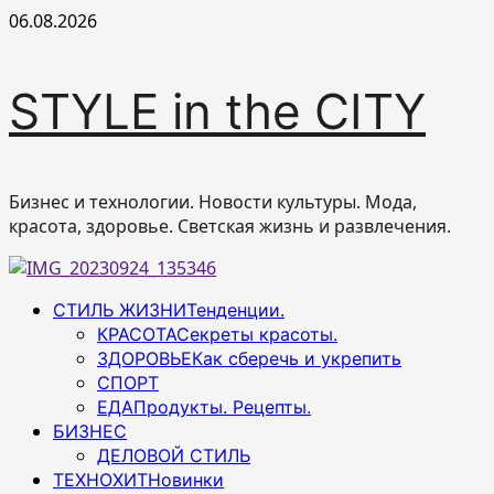
Перейти
06.08.2026
к
содержимому
STYLE in the CITY
Бизнес и технологии. Новости культуры. Мода,
красота, здоровье. Светская жизнь и развлечения.
Основное
СТИЛЬ ЖИЗНИ
Тенденции.
меню
КРАСОТА
Секреты красоты.
ЗДОРОВЬЕ
Как сберечь и укрепить
СПОРТ
ЕДА
Продукты. Рецепты.
БИЗНЕС
ДЕЛОВОЙ СТИЛЬ
ТЕХНОХИТ
Новинки