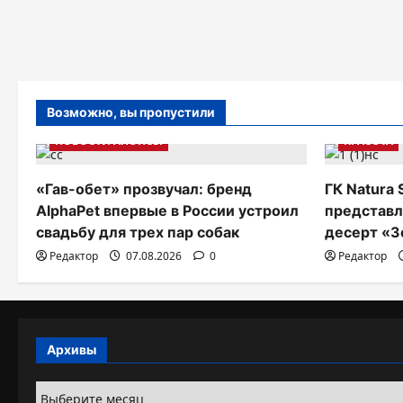
Возможно, вы пропустили
НОВОСТИ АНОНСЫ
КРАСОТА
«Гав-обет» прозвучал: бренд
ГК Natura 
AlphaPet впервые в России устроил
представл
свадьбу для трех пар собак
десерт «З
Редактор
07.08.2026
0
Редактор
Архивы
Архивы