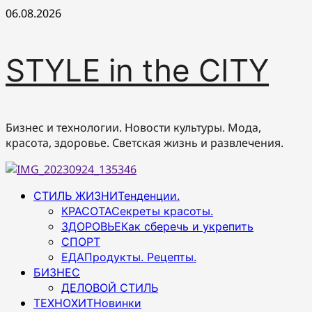
Перейти
06.08.2026
к
содержимому
STYLE in the CITY
Бизнес и технологии. Новости культуры. Мода,
красота, здоровье. Светская жизнь и развлечения.
Основное
СТИЛЬ ЖИЗНИ
Тенденции.
меню
КРАСОТА
Секреты красоты.
ЗДОРОВЬЕ
Как сберечь и укрепить
СПОРТ
ЕДА
Продукты. Рецепты.
БИЗНЕС
ДЕЛОВОЙ СТИЛЬ
ТЕХНОХИТ
Новинки