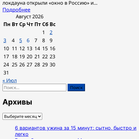
локдауна открыли «окно в Россию» и...
Прочитать
Подробнее
больше
Август 2026
о
Пн
Вт
Ср
Чт
Пт
Сб
Вс
«ОКНО
1
2
В
3
4
5
6
7
8
9
РОССИЮ»
10
11
12
13
14
15
16
17
18
19
20
21
22
23
24
25
26
27
28
29
30
31
« Июл
Найти:
Архивы
Архивы
6 вариантов ужина за 15 минут: сытно, быстро и
легко