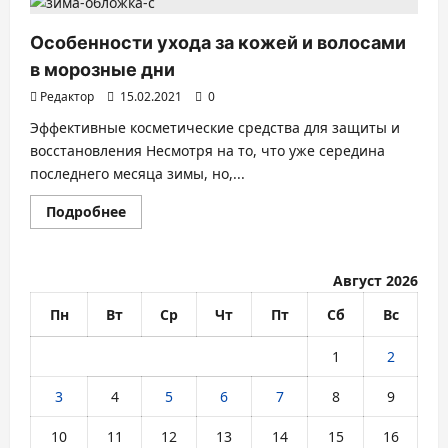
Особенности ухода за кожей и волосами
в морозные дни
Редактор
15.02.2021
0
Эффективные косметические средства для защиты и
восстановления Несмотря на то, что уже середина
последнего месяца зимы, но,...
Прочитать
Подробнее
больше
о
Особенности
ухода
за
Август 2026
кожей
и
Пн
Вт
Ср
Чт
Пт
Сб
Вс
волосами
в
морозные
1
2
дни
3
4
5
6
7
8
9
10
11
12
13
14
15
16