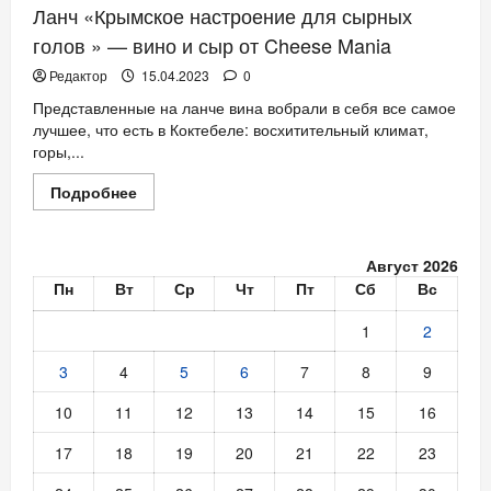
Ланч «Крымское настроение для сырных
голов » — вино и сыр от Cheese Mania
Редактор
15.04.2023
0
Представленные на ланче вина вобрали в себя все самое
лучшее, что есть в Коктебеле: восхитительный климат,
горы,...
Прочитать
Подробнее
больше
о
Ланч
«Крымское
Август 2026
настроение
для
Пн
Вт
Ср
Чт
Пт
Сб
Вс
сырных
голов
»
1
2
—
вино
3
4
5
6
7
8
9
и
сыр от
Cheese
10
11
12
13
14
15
16
Mania
17
18
19
20
21
22
23