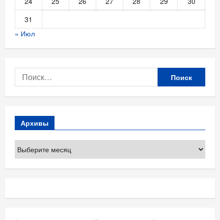
24
25
26
27
28
29
30
31
« Июл
Найти:
Архивы
Архивы