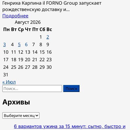
Генриха Карпина il FORNO Group запускает
рождественскую доставку и...
Прочитать
Подробнее
больше
Август 2026
о
Пн
Вт
Ср
Чт
Пт
Сб
Вс
Рождественская
1
2
доставка
3
4
5
6
7
8
9
со
10
11
12
13
14
15
16
скидкой
17
18
19
20
21
22
23
25%
от
24
25
26
27
28
29
30
от
31
IL
« Июл
FORNO
Найти:
GROUP
Архивы
Архивы
6 вариантов ужина за 15 минут: сытно, быстро и