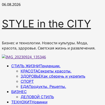
Перейти
06.08.2026
к
содержимому
STYLE in the CITY
Бизнес и технологии. Новости культуры. Мода,
красота, здоровье. Светская жизнь и развлечения.
Основное
СТИЛЬ ЖИЗНИ
Тенденции.
меню
КРАСОТА
Секреты красоты.
ЗДОРОВЬЕ
Как сберечь и укрепить
СПОРТ
ЕДА
Продукты. Рецепты.
БИЗНЕС
ДЕЛОВОЙ СТИЛЬ
ТЕХНОХИТ
Новинки