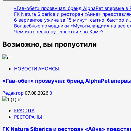
«Гав-обет» прозвучал: бренд AlphaPet впервые в
ГК Natura Siberica и ресторан «Айна» представл
6 вариантов ужина за 15 минут: сытно, быстро и 
Волшебные помощники «Мультиландии» на все с
Чем интересно путешествие по Каме?
Возможно, вы пропустили
НОВОСТИ АНОНСЫ
«Гав-обет» прозвучал: бренд AlphaPet впервы
Редактор
07.08.2026
0
КРАСОТА
РЕСТОРАНЫ
ГК Natura Siberica и ресторан «Айна» предс