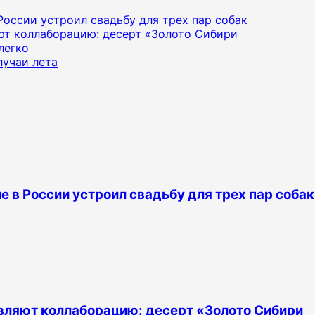
 России устроил свадьбу для трех пар собак
яют коллаборацию: десерт «Золото Сибири
легко
лучаи лета
е в России устроил свадьбу для трех пар собак
тавляют коллаборацию: десерт «Золото Сибири