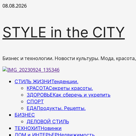
Перейти
08.08.2026
к
содержимому
STYLE in the CITY
Бизнес и технологии. Новости культуры. Мода, красота
Основное
СТИЛЬ ЖИЗНИ
Тенденции.
меню
КРАСОТА
Секреты красоты.
ЗДОРОВЬЕ
Как сберечь и укрепить
СПОРТ
ЕДА
Продукты. Рецепты.
БИЗНЕС
ДЕЛОВОЙ СТИЛЬ
ТЕХНОХИТ
Новинки
ДОМ и ИНТЕРЬЕР
Недвижимость.