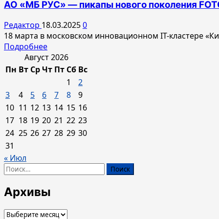
АО «МБ РУС» — пикапы нового поколения FO
презентовали
новый
Редактор
18.03.2025
0
пикап
18 марта в московском инновационном IT-кластере «
FOTON
Прочитать
Подробнее
TUNLAND
больше
Август 2026
G9
о
Пн
Вт
Ср
Чт
Пт
Сб
Вс
АО
1
2
«МБ
3
4
5
6
7
8
9
РУС»
10
11
12
13
14
15
16
—
17
18
19
20
21
22
23
пикапы
нового
24
25
26
27
28
29
30
поколения FOTON TUNLAND V7
31
и V9
« Июл
Найти:
Архивы
Архивы