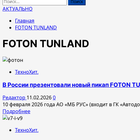
Найти:
АКТУАЛЬНО
Главная
FOTON TUNLAND
FOTON TUNLAND
ТехноХит.
В России презентовали новый пикап FOTON 
Редактор
11.02.2026
0
10 февраля 2026 года АО «МБ РУС» (входит в ГК «Авто
Прочитать
Подробнее
больше
о
ТехноХит.
В
России