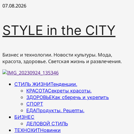
Перейти
07.08.2026
к
содержимому
STYLE in the CITY
Бизнес и технологии. Новости культуры. Мода,
красота, здоровье. Светская жизнь и развлечения.
Основное
СТИЛЬ ЖИЗНИ
Тенденции.
меню
КРАСОТА
Секреты красоты.
ЗДОРОВЬЕ
Как сберечь и укрепить
СПОРТ
ЕДА
Продукты. Рецепты.
БИЗНЕС
ДЕЛОВОЙ СТИЛЬ
ТЕХНОХИТ
Новинки