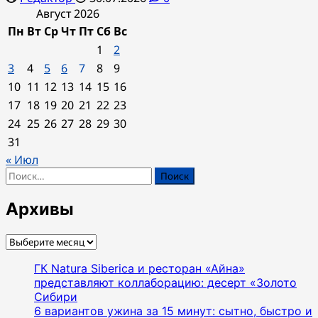
Август 2026
Пн
Вт
Ср
Чт
Пт
Сб
Вс
1
2
3
4
5
6
7
8
9
10
11
12
13
14
15
16
17
18
19
20
21
22
23
24
25
26
27
28
29
30
31
« Июл
Найти:
Архивы
Архивы
ГК Natura Siberica и ресторан «Айна»
представляют коллаборацию: десерт «Золото
Сибири
6 вариантов ужина за 15 минут: сытно, быстро и