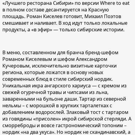
«Лучшего ресторана Сибири» по версии Where to eat
в полном составе десантируется на Красную
площадь. Роман Киселев готовит, Михаил Поэтов
смешивает и наливает. В ход идут только локальные
продукты, а «в эфир» — только сибирские истории.
В меню, составленном для бранча бренд-шефом
Романом Киселевым и шефом Александром
Кучеровым, исключительно визитные карточки
региона, которые ложатся в основу новых
современных блюд в стиле сибирский нордик.
Уникальная икра ангарского хариуса — с кремом из
свежей огуречной травы и чипсами из льна,
заваренными на бульоне даши. Тартар из северной
нельмы – с морошкой в хрупких тарталетках с
добавлением водорослей. Злаковый тост с тартаром
из говядины «присолен» икрой сибирской стерляди. А
сморреброды и вовсе гастрономический топоним –
нордик «на два укуса». Но нордик не скандинавский, а