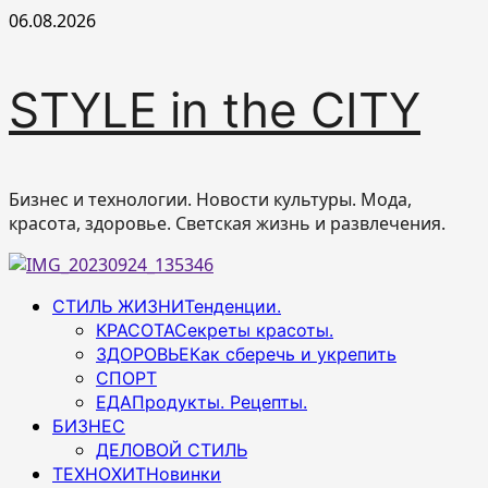
Перейти
06.08.2026
к
содержимому
STYLE in the CITY
Бизнес и технологии. Новости культуры. Мода,
красота, здоровье. Светская жизнь и развлечения.
Основное
СТИЛЬ ЖИЗНИ
Тенденции.
меню
КРАСОТА
Секреты красоты.
ЗДОРОВЬЕ
Как сберечь и укрепить
СПОРТ
ЕДА
Продукты. Рецепты.
БИЗНЕС
ДЕЛОВОЙ СТИЛЬ
ТЕХНОХИТ
Новинки