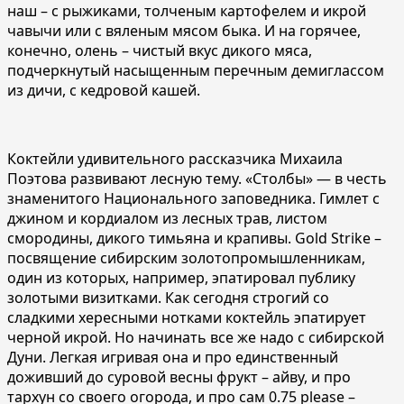
наш – с рыжиками, толченым картофелем и икрой
чавычи или с вяленым мясом быка. И на горячее,
конечно, олень – чистый вкус дикого мяса,
подчеркнутый насыщенным перечным демиглассом
из дичи, с кедровой кашей.
Коктейли удивительного рассказчика Михаила
Поэтова развивают лесную тему. «Столбы» — в честь
знаменитого Национального заповедника. Гимлет с
джином и кордиалом из лесных трав, листом
смородины, дикого тимьяна и крапивы. Gold Strike –
посвящение сибирским золотопромышленникам,
один из которых, например, эпатировал публику
золотыми визитками. Как сегодня строгий со
сладкими хересными нотками коктейль эпатирует
черной икрой. Но начинать все же надо с сибирской
Дуни. Легкая игривая она и про единственный
доживший до суровой весны фрукт – айву, и про
тархун со своего огорода, и про сам 0.75 please –