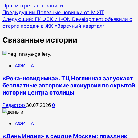
Просмотреть все записи
Навигация
Предыдущий
Полезные новинки от MIXIT
Следующий:
ГК ФСК и IKON Development объявили о
по
старте продаж в ЖК «Заречный квартал»
записям
Связанные истории
АФИША
«Река-невидимка». ТЦ Неглинная запускает
бесплатные авторские экскурсии по скрытой
истории центра столицы
Редактор
30.07.2026
0
АФИША
«День Индии» в сердце Москвы: праздник