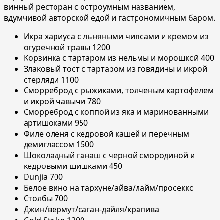
винный ресторан с остроумным названием,
вдумчивой авторской едой и гастрономичным баром.
Икра хариуса с льняными чипсами и кремом из
огуречной травы 1200
Корзинка с тартаром из нельмы и морошкой 400
Злаковый тост с тартаром из говядины и икрой
стерляди 1100
Сморреброд с рыжиками, толченым картофелем
и икрой чавычи 780
Сморреброд с коппой из яка и маринованными
артишоками 950
Филе оленя с кедровой кашей и перечным
демиглассом 1500
Шоколадный ганаш с черной смородиной и
кедровыми шишками 450
Dunjia 700
Белое вино на тархуне/айва/лайм/просекко
Столбы 700
Джин/вермут/саган-дайля/крапива
Gold Strike 1200