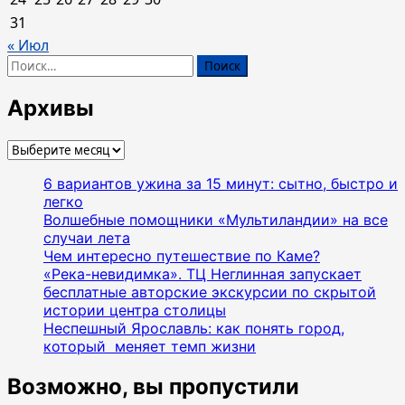
31
« Июл
Найти:
Архивы
Архивы
6 вариантов ужина за 15 минут: сытно, быстро и
легко
Волшебные помощники «Мультиландии» на все
случаи лета
Чем интересно путешествие по Каме?
«Река-невидимка». ТЦ Неглинная запускает
бесплатные авторские экскурсии по скрытой
истории центра столицы
Неспешный Ярославль: как понять город,
который меняет темп жизни
Возможно, вы пропустили