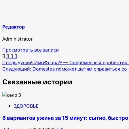
Редактор
Administrator
Просмотреть все записи
Навигация
Предыдущий
ИмоФлора® — Современный пробиотик 
Следующий:
Domestos поможет детям справиться со 
по
записям
Связанные истории
ЗДОРОВЬЕ
6 вариантов ужина за 15 минут: сытно, быстро