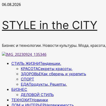
Перейти
06.08.2026
к
содержимому
STYLE in the CITY
Бизнес и технологии. Новости культуры. Мода, красота
Основное
СТИЛЬ ЖИЗНИ
Тенденции.
меню
КРАСОТА
Секреты красоты.
ЗДОРОВЬЕ
Как сберечь и укрепить
СПОРТ
ЕДА
Продукты. Рецепты.
БИЗНЕС
ДЕЛОВОЙ СТИЛЬ
ТЕХНОХИТ
Новинки
ДОМ и ИНТЕРЬЕР
Недвижимость.