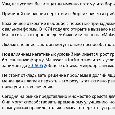
Увы, все усилия были тщетны именно потому, что борь
Причиной появления перхоти и себореи является грибо
Важнейшее открытие в борьбе с перхотью принадлежи
овальной формы. В 1874 году его открытие вызвало на
Малассеза», которое позднее было изменено на «Malass
Любые внешние факторы могут только поспособствоват
Под влиянием негативных условий начинается рост гр
болезненную форму. Malassezia furfur относится к ус
занимает до
30–50%
2
общего объема микроорганизмов в
Не стоит откладывать решение проблемы в долгий ящик
менее даже легкая перхоть – это результат активно р
приступить к ее лечению.
Сегодня на рынке представлено множество средств для
Они могут способствовать временному улучшению, но 
шампуни,как правило, только смывают перхоть, устра