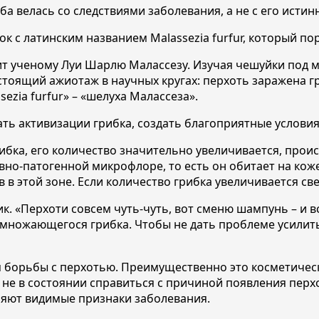
ба велась со следствиями заболевания, а не с его исти
к с латинским названием Malassezia furfur, который по
т ученому Луи Шарлю Малассезу. Изучая чешуйки под м
стоящий ажиотаж в научных кругах: перхоть заражена г
ezia furfur» – «шелуха Малассеза».
ь активизации грибка, создать благоприятные условия
ибка, его количество значительно увеличивается, прои
ловно-патогенной микрофлоре, то есть он обитает на ко
 этой зоне. Если количество грибка увеличивается свер
. «Перхоти совсем чуть-чуть, вот сменю шампунь – и в
азмножающегося грибка. Чтобы не дать проблеме усилит
 борьбы с перхотью. Преимущественно это косметически
не в состоянии справиться с причиной появления перх
няют видимые признаки заболевания.