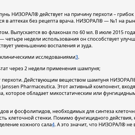
унь НИЗОРАЛ® действует на причину перхоти – грибок 
я в аптеках без рецепта врача. НИЗОРАЛ® — №1 на рын
. Выпускается во флаконах по 60 мл. В июле 2015 год
 — четыре недели использования он способствует улучш
твует уменьшению воспаления и зуда.
 клиническими исследованиями
3
.
тат через 2 недели применения шампуня;
от перхоти. Действующим веществом шампуня НИЗОРАЛ®
 Janssen Pharmaceutica. Этот активный компонент, вход
, которое обладает микостатическим или фунгицидным 
дов и фосфолипидов, необходимых для синтеза клеточно
ть клеточной стенки. Помимо фунгицидного действия, 
деление кожного сала
4
. А это значит, что НИЗОРАЛ® не