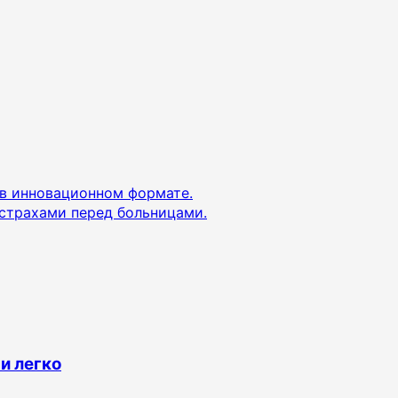
в инновационном формате.
страхами перед больницами.
 и легко