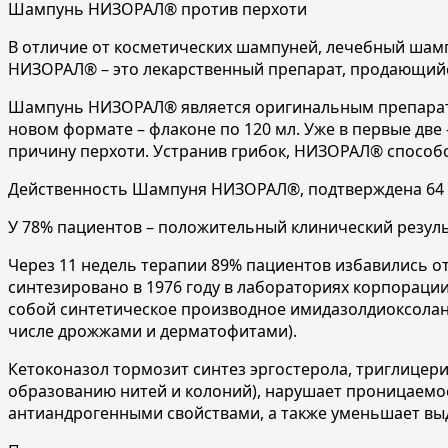
Шампунь НИЗОРАЛ® против перхоти
В отличие от косметических шампуней, лечебный шамп
НИЗОРАЛ® – это лекарственный препарат, продающийс
Шампунь НИЗОРАЛ® является оригинальным препаратом
новом формате – флаконе по 120 мл. Уже в первые две
причину перхоти. Устранив грибок, НИЗОРАЛ® способс
Действенность Шампуня НИЗОРАЛ®, подтверждена 64
У 78% пациентов – положительный клинический резуль
Через 11 недель терапии 89% пациентов избавились 
синтезировано в 1976 году в лабораториях корпорации
собой синтетическое производное имидазолдиоксолана
числе дрожжами и дерматофитами).
Кетоконазол тормозит синтез эргостерола, триглицери
образованию нитей и колоний), нарушает проницаемос
антиандрогенными свойствами, а также уменьшает вы