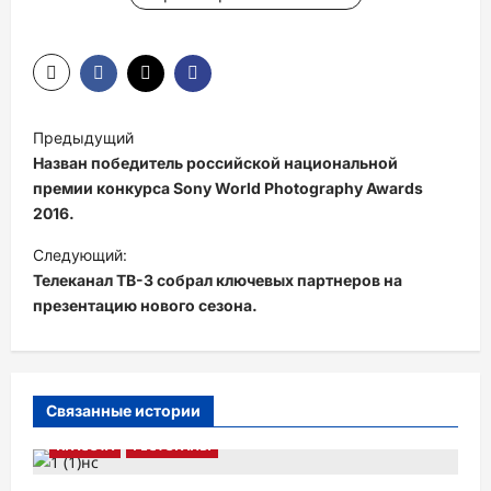
Н
Предыдущий
а
Назван победитель российской национальной
в
премии конкурса Sony World Photography Awards
2016.
и
Следующий:
г
Телеканал ТВ-3 собрал ключевых партнеров на
а
презентацию нового сезона.
ц
и
я
Связанные истории
п
КРАСОТА
РЕСТОРАНЫ
о