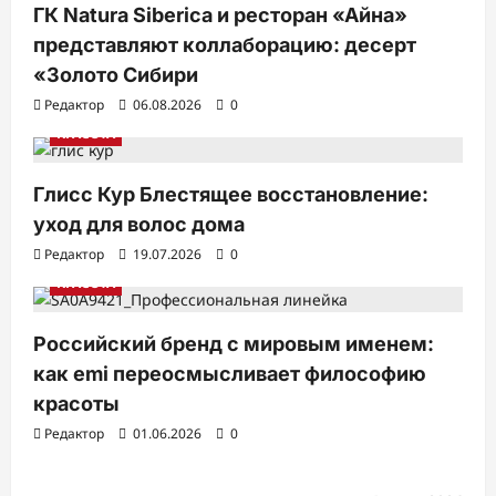
з
ГК Natura Siberica и ресторан «Айна»
а
представляют коллаборацию: десерт
п
«Золото Сибири
Редактор
06.08.2026
0
и
КРАСОТА
с
я
Глисс Кур Блестящее восстановление:
м
уход для волос дома
Редактор
19.07.2026
0
КРАСОТА
Российский бренд с мировым именем:
как emi переосмысливает философию
красоты
Редактор
01.06.2026
0