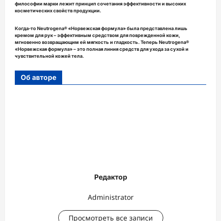
философии марки лежит принцип сочетания эффективности и высоких
косметических свойств продукции.
Когда-то Neutrogena® «Норвежская формула» была представлена лишь
кремом для рук – эффективным средством для поврежденной кожи,
мгновенно возвращающим ей мягкость и гладкость. Теперь Neutrogena®
«Норвежская формула» – это полная линия средств для ухода за сухой и
чувствительной кожей тела.
Об авторе
Редактор
Administrator
Просмотреть все записи