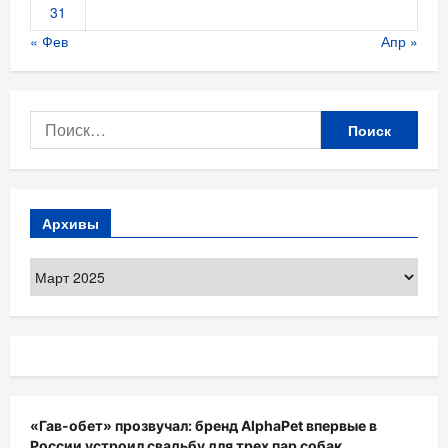
31
« Фев
Апр »
Найти:
Архивы
Архивы
«Гав-обет» прозвучал: бренд AlphaPet впервые в
России устроил свадьбу для трех пар собак