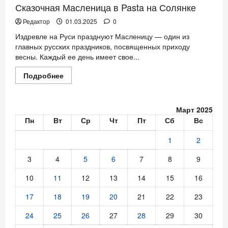
Сказочная Масленица в Pasta на Солянке
Редактор
01.03.2025
0
Издревле на Руси празднуют Масленицу — один из
главных русских праздников, посвященных приходу
весны. Каждый ее день имеет свое...
Прочитать
Подробнее
больше
о
Сказочная
Масленица
Март 2025
в
Pasta
Пн
Вт
Ср
Чт
Пт
Сб
Вс
на
Солянке
1
2
3
4
5
6
7
8
9
10
11
12
13
14
15
16
17
18
19
20
21
22
23
24
25
26
27
28
29
30