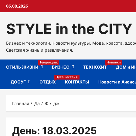
Перейти
06.08.2026
к
содержимому
STYLE in the CITY
Бизнес и технологии. Новости культуры. Мода, красота, здор
Светская жизнь и развлечения.
Тенденции.
Новинки
СТИЛЬ ЖИЗНИ
БИЗНЕС
ТЕХНОХИТ
ДОМ и И
Путешествия.
ДОСУГ
ОТДЫХ
КОНТАКТЫ
Новости и Анонс
Главная
Да
Ф
дж
День:
18.03.2025