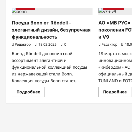
РИТЕЙЛ
ТехноХит.
Посуда Bonn от Röndell –
АО «МБ РУС» 
элегантный дизайн, безупречная
поколения F
функциональность
и V9
Редактор
18.03.2025
0
Редактор
18.
Бренд Röndell дополнил свой
18 марта в мос
ассортимент элегантной и
инновационном 
функциональной коллекцией посуды
«Кибердом» АО 
из нержавеющей стали Bonn.
официальный д
Коллекция посуды Bonn станет...
TUNLAND и FOTO
Прочитать
Пр
Подробнее
Подробнее
больше
б
о
о
Посуда
А
Bonn
«
от
РУ
Röndell –
—
п
элегантный
но
дизайн,
по