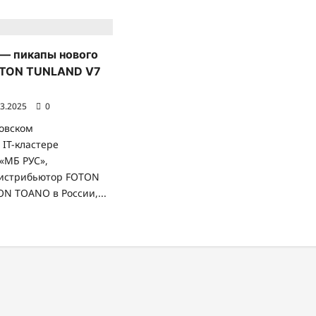
— пикапы нового
OTON TUNLAND V7
03.2025
0
ковском
IT-кластере
«МБ РУС»,
истрибьютор FOTON
N TOANO в России,...
очитать
ольше
О
МБ
С»
икапы
вого
коления FOTON TUNLAND V7