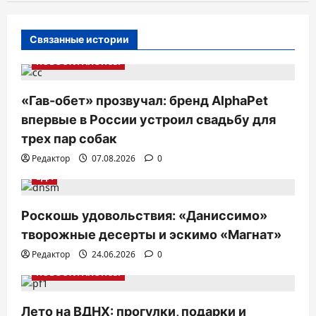
ц
и
Связанные истории
я
НОВОСТИ АНОНСЫ
п
о
«Гав-обет» прозвучал: бренд AlphaPet
з
впервые в России устроил свадьбу для
а
трех пар собак
п
Редактор
07.08.2026
0
и
ЕДА
с
Роскошь удовольствия: «Даниссимо»
я
творожные десерты и эскимо «Магнат»
м
Редактор
24.06.2026
0
НОВОСТИ АНОНСЫ
Лето на ВДНХ: прогулки, подарки и