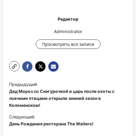
Редактор
Administrator
Просмотреть все записи
Н
Предыдущий
а
Дед Мороз со Снегурочкой и царь после охоты с
в
ловчими птицами открыли зимний сезон в
Коломенском!
и
Следующий:
г
День Рождения ресторана The Waiters!
а