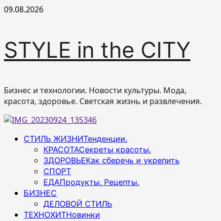
Перейти
09.08.2026
к
содержимому
STYLE in the CITY
Бизнес и технологии. Новости культуры. Мода,
красота, здоровье. Светская жизнь и развлечения.
Основное
СТИЛЬ ЖИЗНИ
Тенденции.
меню
КРАСОТА
Секреты красоты.
ЗДОРОВЬЕ
Как сберечь и укрепить
СПОРТ
ЕДА
Продукты. Рецепты.
БИЗНЕС
ДЕЛОВОЙ СТИЛЬ
ТЕХНОХИТ
Новинки