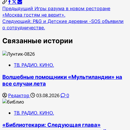
Навигация
Предыдущий
Игры разума в новом ресторане
«Москва гостям не верит».
по
Следующий:
P&G и Детские деревни -SOS объявили
записям
о сотрудничестве.
Связанные истории
ТВ. РАДИО. КИНО.
Волшебные помощники «Мультиландии» на
все случаи лета
Редактор
03.08.2026
0
ТВ. РАДИО. КИНО.
«Библиотекари: Следующая глава»