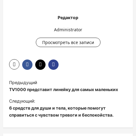
Редактор
Administrator
Просмотреть все записи
Н
Предыдущий
а
TV1000 представит линейку для самых маленьких
в
Следующий:
и
6 средств для души и тела, которые помогут
справиться с чувством тревоги и беспокойства.
г
а
ц