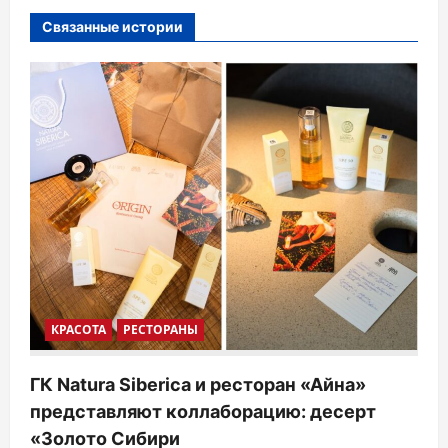
и
Связанные истории
я
п
о
з
а
п
и
с
я
КРАСОТА
РЕСТОРАНЫ
м
ГК Natura Siberica и ресторан «Айна»
представляют коллаборацию: десерт
«Золото Сибири