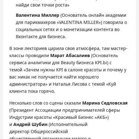
найди свои точки роста»
Валентина Миллер
(Основатель онлайн академии
для парикмахеров «VALENTINA MILLER») говорила о
социальных сетях и о монетизации контента во
Вконтакте для бизнеса.
В зоне лекториев царила своя атмосфера, там мастер-
классы проводили
Марат
Абасалиев
(Основатель
сервиса аналитики для Beauty бизнеса KPI.bi) с
темой «Зачем нужны KPI в салоне красоты и почему у
вас никак не получается найти хорошего
администратора» и Наталья Лисова с темой «Куй
клиента пока горячо.
Несколько слов со сцены сказали
Марина
Седловская
(Президент Ассоциации предпринимателей сферы
Индустрии красоты «Красивый Бизнес «АКБ»)
и
Андрей Шубин
(Исполнительный
директор Общероссийской
общественной организации малого и