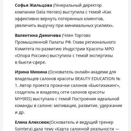
Софья
Жильцова
(Генеральный директор
компании Data Heroes) выступила с темой «Как
эффективно вернуть потерянных клиентов,
увеличить выручку при минимальных усилиях».
Валентина Демичева
(Член Торгово
Промышленной Палаты РФ. Глава регионального
Комитета по развитию Индустрии Красоты МРО
«Опора России») выступила с темой экспертизы
в бьюти-сфере.
Ирина
Михина
(Основатель онлайн-академи для
владельцев салонов красоты BEAUTY EDUCATION №
1. Автор проекта прокачки салонов «Бьютихакинг»,
создатель и владелец сети салонов красоты
MY•IRIS) выступала с темой Построения идеальной
команды в салоне: мотивация, развитие, удержание
и др.
Елена
Але
ксеюк
(Основатель и ведущий тренер
Sointera) дала тему «Карта салонной реальности —