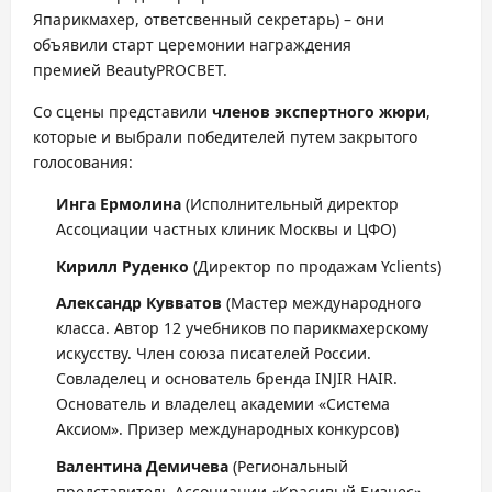
Япарикмахер, ответсвенный секретарь) – они
объявили старт церемонии награждения
премией BeautyPROСВЕТ.
Со сцены представили
членов экспертного жюри
,
которые и выбрали победителей путем закрытого
голосования:
Инга Ермолина
(Исполнительный директор
Ассоциации частных клиник Москвы и ЦФО)
Кирилл Руденко
(Директор по продажам Yclients)
Александр
Кувватов
(Мастер международного
класса. Автор 12 учебников по парикмахерскому
искусству. Член союза писателей России.
Совладелец и основатель бренда INJIR HAIR.
Основатель и владелец академии «Система
Аксиом». Призер международных конкурсов)
Валентина Демичева
(Региональный
представитель Ассоциации «Красивый Бизнес»,