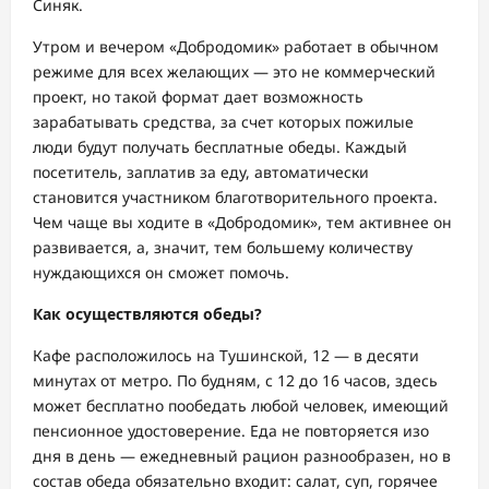
Синяк.
Утром и вечером
«
Добродомик
»
работает
в обычном
режиме
для
всех
желающих
—
это не коммерческий
проект, но такой формат
дает
возможность
зарабатывать средства
, за счет которых
пожилые
люди
будут получать
бесплатные обеды
.
К
аждый
посетитель
, заплатив за еду,
авто
матически
становится участником
благотворительного проекта.
Чем чаще вы ходите в «
Добродомик
», тем активнее он
развивается, а, значит, тем большему количес
тву
нуждающихся он
с
может помочь.
Как осуществляются обеды
?
Кафе расположилось на Тушинской, 12 — в десяти
минутах от метро.
По будням
,
с 12 до 16 часов
,
здесь
может
бесплатно
пообедать
любой
человек, имеющий
пенсионное удостоверение.
Еда
не повторяется
изо
дня в день
— ежедневный рацион разнообразен, но в
состав обеда обязательно входит: салат, суп, горячее