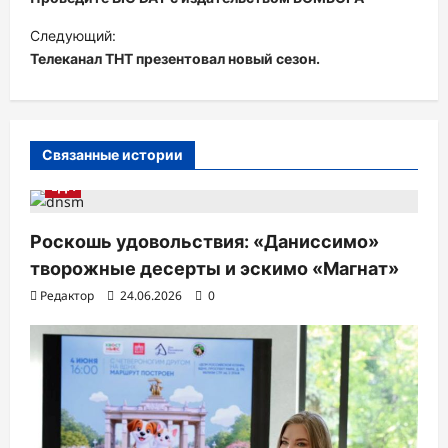
в
Следующий:
и
Телеканал ТНТ презентовал новый сезон.
г
а
ц
Связанные истории
и
ЕДА
я
п
Роскошь удовольствия: «Даниссимо»
творожные десерты и эскимо «Магнат»
о
Редактор
24.06.2026
0
з
а
п
и
с