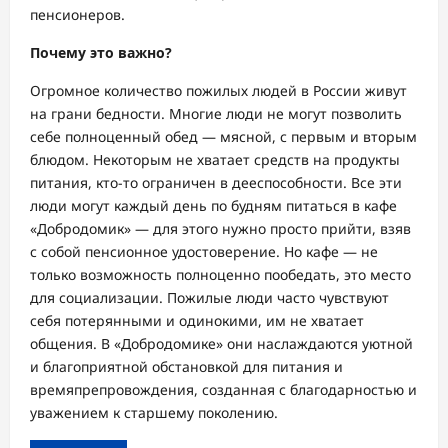
пенсионеров.
Почему это важно?
Огромное количество пожилых людей в России живут
на грани бедности. Многие люди не могут позволит
ь
себе полноценный обед —
мясной, с первым и вторым
блюдом.
Некоторым
не хватает средств на продукты
питания,
кто-то ограничен в дееспособности
. Все эти
люди могут
каждый день по будням
питаться в кафе
«
Добродомик
» — для этого нужно
просто
прийти, взяв
с собой пенсионное удостоверение. Но к
афе —
не
только во
зможность полноценно пообедать, э
то
место
для социализации.
Пожилые люди часто чувствуют
себя потерянными и одинокими, им не хватает
общения. В «
Добродомике
»
они наслаждаются уютной
и благоприятной обстановкой
для
питания и
времяпрепровождения,
созданная с благодарностью и
уважением к старшему поколению
.