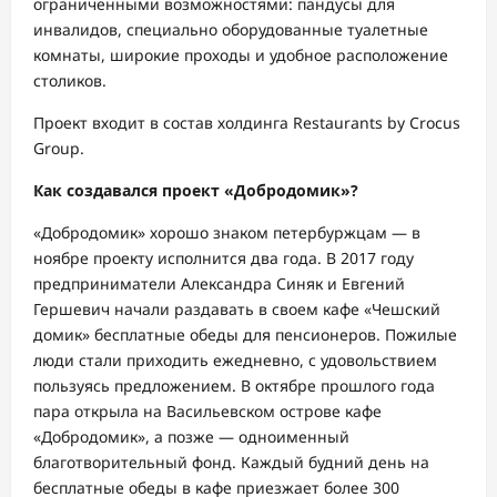
ограниченными возможностями: пандусы для
инвалидов, специально оборудованные туалетные
комнаты, широкие проходы и удобное расположение
столиков.
Проект входит в состав холдинга
Restaurants
by
Crocus
Group
.
Как создавался проект
«
Добродомик
»?
«
Добродомик
» хорошо знаком петербуржцам — в
ноябре проекту исполнится два года. В 2017 году
предприниматели Александра Синяк и Евгений
Гершевич начали раздавать в своем кафе «Чешский
домик» бесплатные обеды для пенсионеров. Пожилые
люди стали приходить
ежедневно
, с удовольствием
пользуясь предложением. В октябре прошлого года
пара открыла на Васильевском острове
кафе
«
Добродомик
», а позже — одноименный
благотворительный фонд.
К
аждый будний день на
бесплатные обеды
в кафе
приезжает более 300