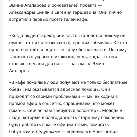
Эмина
Агаларова и основател
ей проекта —
Александры Синяк
и Евгения Гершевича
. Они лично
встретили первых посетителей кафе.
«
Когда люди стареют, они часто становятся никому не
нужны,
от них отказываются,
про них забывают. Кто-то
просто остаётся один
— в силу обстоятельств
. Поэтому
так хоче
тся украс
ить их жизнь,
ведь,
когда-то
,
они
столько сделали для нас
» — рассказал
Эмин
Агаларов.
«В кафе пожилые люди получают не только бесплатные
обеды, им оказывается адресная помощь. Они
приходят со своими проблемами — мы выходим в
прямой эфир в соцсетях, спрашиваем, кто может
помочь.
С
ейчас нам требуются волонтеры. Молодые
люди, которые в благодарность старшему поколению
будут работать в кафе официантами, помогать
бабушкам и дедушкам» — поделилась Александра