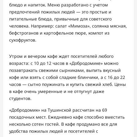
блюдо и напиток. Меню разработано с учетом
предпочтений пожилых людей — это простые и
питательные блюда, при
вычные для советского
человека.
Например
: салат «Мимоза», солянка мясная,
бефстроганов и картофельное пюре, компот из
сухофруктов.
Утром и вечеро
м кафе ждет посетителей любого
возраста:
с
10 до
12
часов
в
«
Добродомик
е
»
можно
позавтракать
свежими
сыр
никами
, выпить
вкусный
кофе
или
взять с собой
сладкие
блинчики,
а с 16 до 22
часов — сытно
поужинать
и купить свежий хлеб
.
Цены
в кафе очень умеренные и не отпугнут даже
студентов.
«
Добродомик
» на Тушинской рассчитан на
69
посадочных мест.
Ежедневно кафе способно вместить
несколько сотен гостей.
В кафе продумано все
для
удобства пожилых людей и посетителей с