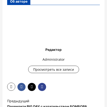
Об авторе
Редактор
Administrator
Просмотреть все записи
Н
Предыдущий
а
Проведите BIG DAY с издательством БОМБОРА