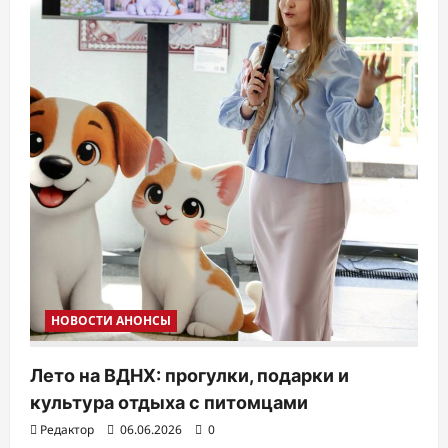
я
м
НОВОСТИ АНОНСЫ
Лето на ВДНХ: прогулки, подарки и
культура отдыха с питомцами
Редактор
06.06.2026
0