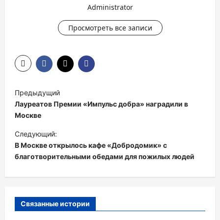
Administrator
Просмотреть все записи
Н
Предыдущий
а
Лауреатов Премии «Импульс добра» наградили в
в
Москве
и
Следующий:
В Москве открылось кафе «Добродомик» с
г
благотворительными обедами для пожилых людей
а
ц
и
Связанные истории
я