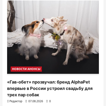
п
о
з
а
п
и
с
я
м
НОВОСТИ АНОНСЫ
«Гав-обет» прозвучал: бренд AlphaPet
впервые в России устроил свадьбу для
трех пар собак
Редактор
07.08.2026
0