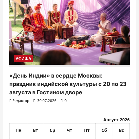
АФИША
«День Индии» в сердце Москвы:
праздник индийской культуры с 20 по 23
августа в Гостином дворе
Редактор
30.07.2026
0
Август 2026
Пн
Вт
Ср
Чт
Пт
Сб
Вс