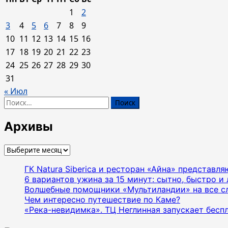
1
2
3
4
5
6
7
8
9
10
11
12
13
14
15
16
17
18
19
20
21
22
23
24
25
26
27
28
29
30
31
« Июл
Найти:
Архивы
Архивы
ГК Natura Siberica и ресторан «Айна» представл
6 вариантов ужина за 15 минут: сытно, быстро и 
Волшебные помощники «Мультиландии» на все с
Чем интересно путешествие по Каме?
«Река-невидимка». ТЦ Неглинная запускает бесп