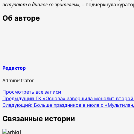
вступают в диалог со зрителем»,
–
подчеркнула курато
Об авторе
Редактор
Administrator
Просмотреть все записи
Навигация
Предыдущий
ГК «Основа» завершила монолит второй
Следующий:
Больше праздников в июле с «Мультилан
по
записям
Связанные истории