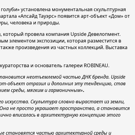
и голуби» установлена монументальная скульптурная
ртала «Апсайд Тауэрс» появится арт-объект «Дом» от
ры, человека и природы.
, который провела компания Upside Девелопмент.
ым элементом экспозиции, которая разместится в
а также произведения из частных коллекций. Выставка
‑кураторства и основатель галереи ROBINEAU.
становится неотъемлемой частью ДНК бренда. Upside
арт-объект отразил и дополнил эту тенденцию, став
ием среды, мягким и гармоничным»
.
о искусства. Скульптура
словно вырастает из земли,
 Она не просто украшает пространство, а становится
нично вписалась в архитектурную концепцию этого
рые становятся частью архитектурной среды и