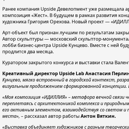
Ранее компания Upside Девелопмент уже размещала ар
композиция «Жест». В будущем в рамках развития конц
художника Григория Орехова. Новый проект — «ИДИЛ
Арт-объект был признан лучшим по результатам закры
Автор скульптуры — московский скульптор-монументал
лобби бизнес-центра Upside Кунцево. Вместе с ней буд
продлится два месяца.
Куратором закрытого конкурса и выставки стала Вале
Креативный директор Upside Lab
Анастасия Перли
Кунцево, мягко встроенный в городской контекст, раз
визуальным продолжением сформированной концепции. 
«Моя композиция «ИДИЛЛИЯ» – метафора вечной связи ч
переплетаясь с архитектоникой комплекса и природны
его активным элементом, взаимодействуя со светом и 
места», –
рассказал автор работы
Антон Вяткин.
«Выставка объединяет художников с разным творческим