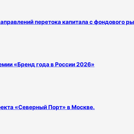
аправлений перетока капитала с фондового р
емии «Бренд года в России 2026»
оекта «Северный Порт» в Москве.