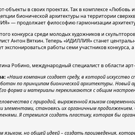
т-объекты в своих проектах. Так в комплексе «Любовь 
епции бионической архитектуры на территории сверхква
ЛИЯ» — продолжает философию гармонизации архитекту
того конкурса среди молодых художников и скульпторов
ист Антон Вяткин. Теперь «ИДИЛЛИЯ» станет центральн
ут экспонироваться работы семи участников конкурса, 
нтина Робино, международный специалист в области арт
на:
«Наша компания создает среду, в которой искусство 
работан по принципам бионической архитектуры. Новый 
Его форма и материалы перекликаются с общим настроен
еловечества с природой, выраженной языком современног
ми элементами, становясь их органичным продолжением.
тенями. Я стремился создать пластику, которая бы орга
 языком, но общей идеей – создать произведения, кото