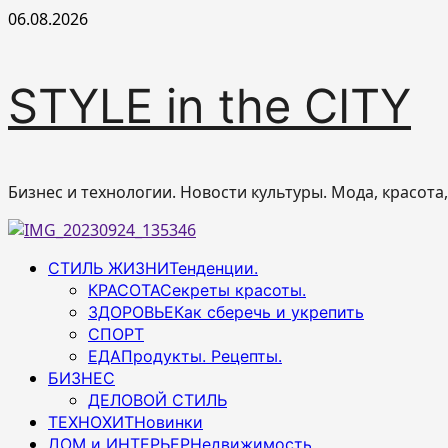
Перейти
06.08.2026
к
содержимому
STYLE in the CITY
Бизнес и технологии. Новости культуры. Мода, красота
Основное
СТИЛЬ ЖИЗНИ
Тенденции.
меню
КРАСОТА
Секреты красоты.
ЗДОРОВЬЕ
Как сберечь и укрепить
СПОРТ
ЕДА
Продукты. Рецепты.
БИЗНЕС
ДЕЛОВОЙ СТИЛЬ
ТЕХНОХИТ
Новинки
ДОМ и ИНТЕРЬЕР
Недвижимость.