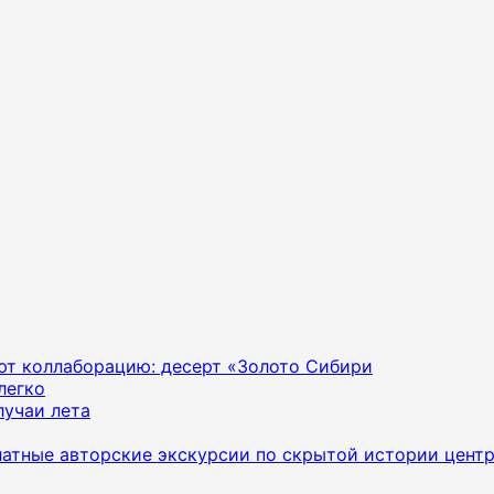
яют коллаборацию: десерт «Золото Сибири
легко
лучаи лета
латные авторские экскурсии по скрытой истории цент