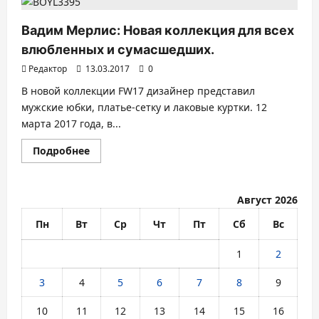
Вадим Мерлис: Новая коллекция для всех
влюбленных и сумасшедших.
Редактор
13.03.2017
0
В новой коллекции FW17 дизайнер представил
мужские юбки, платье-сетку и лаковые куртки. 12
марта 2017 года, в...
Прочитать
Подробнее
больше
о
Вадим
Мерлис:
Новая
Август 2026
коллекция
для
Пн
Вт
Ср
Чт
Пт
Сб
Вс
всех
влюбленных
и
1
2
сумасшедших.
3
4
5
6
7
8
9
10
11
12
13
14
15
16