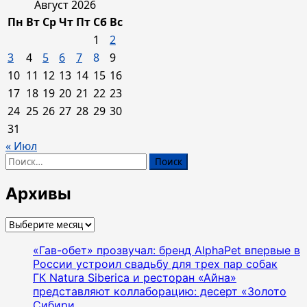
больше
Август 2026
о
Пн
Вт
Ср
Чт
Пт
Сб
Вс
BIRDS
1
2
—
3
4
5
6
7
8
9
самый
10
11
12
13
14
15
16
высокий
17
18
19
20
21
22
23
ресторан
и
24
25
26
27
28
29
30
клуб
31
в
« Июл
мире.
Найти:
Праздник
каждый
Архивы
день!
Архивы
«Гав-обет» прозвучал: бренд AlphaPet впервые в
России устроил свадьбу для трех пар собак
ГК Natura Siberica и ресторан «Айна»
представляют коллаборацию: десерт «Золото
Сибири