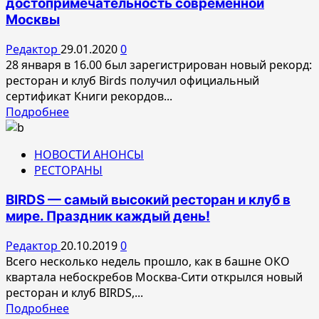
достопримечательность современной
вкусно
Москвы
в
ресторанах
Редактор
29.01.2020
0
28 января в 16.00 был зарегистрирован новый рекорд:
ресторан и клуб Birds получил официальный
сертификат Книги рекордов...
Прочитать
Подробнее
больше
о
НОВОСТИ АНОНСЫ
Зарегистрирована
РЕСТОРАНЫ
новая
достопримечательность
BIRDS — самый высокий ресторан и клуб в
современной
мире. Праздник каждый день!
Москвы
Редактор
20.10.2019
0
Всего несколько недель прошло, как в башне ОКО
квартала небоскребов Москва-Сити открылся новый
ресторан и клуб BIRDS,...
Прочитать
Подробнее