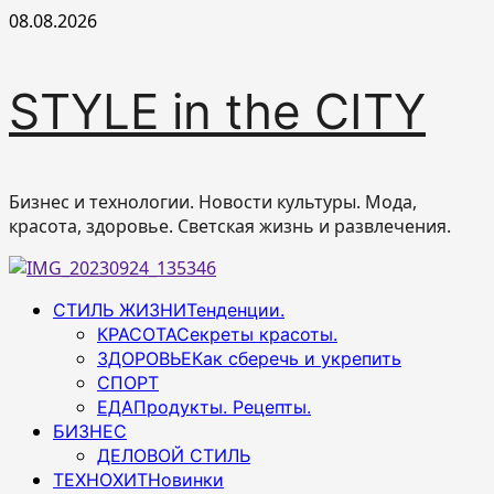
Перейти
08.08.2026
к
содержимому
STYLE in the CITY
Бизнес и технологии. Новости культуры. Мода,
красота, здоровье. Светская жизнь и развлечения.
Основное
СТИЛЬ ЖИЗНИ
Тенденции.
меню
КРАСОТА
Секреты красоты.
ЗДОРОВЬЕ
Как сберечь и укрепить
СПОРТ
ЕДА
Продукты. Рецепты.
БИЗНЕС
ДЕЛОВОЙ СТИЛЬ
ТЕХНОХИТ
Новинки