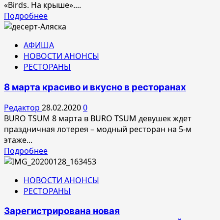
«Birds. На крыше»....
Прочитать
Подробнее
больше
о
АФИША
Самая
НОВОСТИ АНОНСЫ
высокая
РЕСТОРАНЫ
открытая
терраса
8 марта красиво и вкусно в ресторанах
города
–
Редактор
28.02.2020
0
теперь
BURO TSUM 8 марта в BURO TSUM девушек ждет
с
праздничная лотерея – модный ресторан на 5-м
шоу-
этаже...
программой!
Прочитать
Подробнее
больше
о
НОВОСТИ АНОНСЫ
8
РЕСТОРАНЫ
марта
красиво
Зарегистрирована новая
и