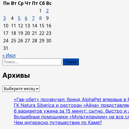
Пн
Вт
Ср
Чт
Пт
Сб
Вс
1
2
3
4
5
6
7
8
9
10
11
12
13
14
15
16
17
18
19
20
21
22
23
24
25
26
27
28
29
30
31
« Июл
Найти:
Архивы
Архивы
«Гав-обет» прозвучал: бренд AlphaPet впервые в
ГК Natura Siberica и ресторан «Айна» представл
6 вариантов ужина за 15 минут: сытно, быстро и 
Волшебные помощники «Мультиландии» на все с
Чем интересно путешествие по Каме?