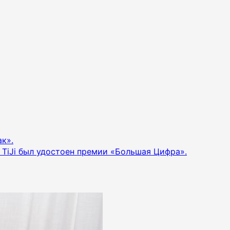
ак».
 TiJi был удостоен премии «Большая Цифра».