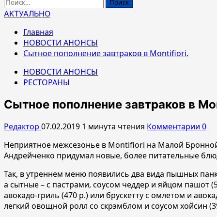
Найти:
АКТУАЛЬНО
Главная
НОВОСТИ АНОНСЫ
Сытное пополнение завтраков в Montifiori.
НОВОСТИ АНОНСЫ
РЕСТОРАНЫ
Сытное пополнение завтраков в Mont
Редактор
07.02.2019
1 минута чтения
Комментарии 0
Неприятное межсезонье в Montifiori на Малой Бронн
Андрейченко придумал новые, более питательные блюд
Так, в утреннем меню появились два вида пышных панк
а сытные – с пастрами, соусом чеддер и яйцом пашот 
авокадо-гриль (470 р.) или брускетту с омлетом и авок
легкий овощной ролл со скрэмблом и соусом хойсин (39