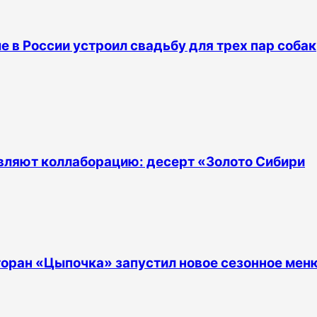
е в России устроил свадьбу для трех пар собак
тавляют коллаборацию: десерт «Золото Сибири
торан «Цыпочка» запустил новое сезонное мен