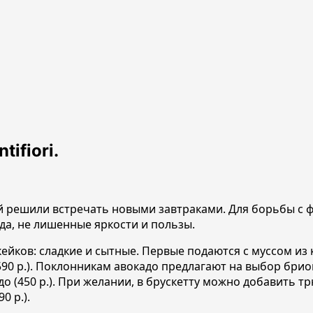
ifiori.
ой решили встречать новыми завтраками. Для борьбы с
а, не лишенные яркости и пользы.
ейков: сладкие и сытные. Первые подаются с муссом из 
(590 р.). Поклонникам авокадо предлагают на выбор бри
адо (450 р.). При желании, в брускетту можно добавить 
0 р.).