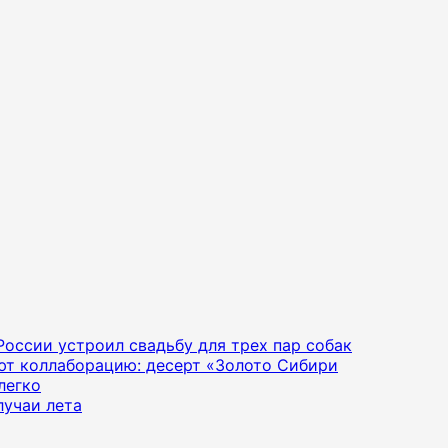
 России устроил свадьбу для трех пар собак
яют коллаборацию: десерт «Золото Сибири
легко
лучаи лета