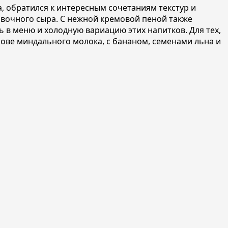
а, обратился к интересным сочетаниям текстур и
ливочного сыра. С нежной кремо
вой пеной также
ь в меню и холодную вариацию этих напитков. Для тех,
основе миндального молока, с бананом, семенами льна и