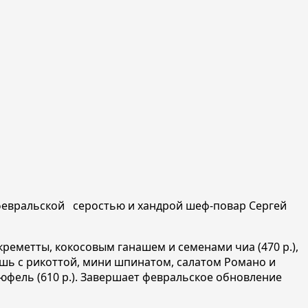
 февральской
серостью и хандрой шеф-повар Сергей
креметты, кокосовым ганашем и семенами чиа (470 р.),
ошь с рикоттой, мини шпинатом, салатом Романо и
трюфель (610 р.). Завершает февральское обновление