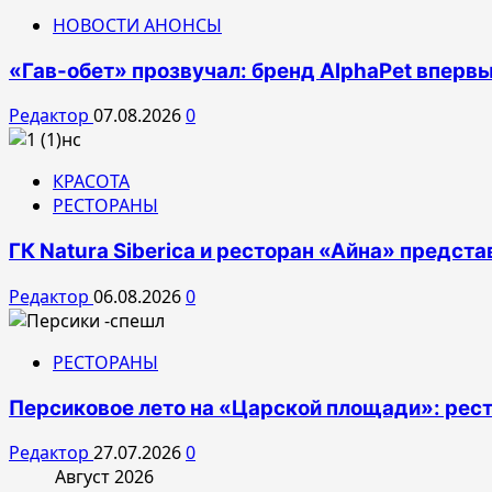
НОВОСТИ АНОНСЫ
«Гав-обет» прозвучал: бренд AlphaPet впервы
Редактор
07.08.2026
0
КРАСОТА
РЕСТОРАНЫ
ГК Natura Siberica и ресторан «Айна» предс
Редактор
06.08.2026
0
РЕСТОРАНЫ
Персиковое лето на «Царской площади»: рес
Редактор
27.07.2026
0
Август 2026