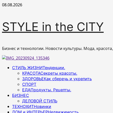
Перейти
08.08.2026
к
содержимому
STYLE in the CITY
Бизнес и технологии. Новости культуры. Мода, красота
Основное
СТИЛЬ ЖИЗНИ
Тенденции.
меню
КРАСОТА
Секреты красоты.
ЗДОРОВЬЕ
Как сберечь и укрепить
СПОРТ
ЕДА
Продукты. Рецепты.
БИЗНЕС
ДЕЛОВОЙ СТИЛЬ
ТЕХНОХИТ
Новинки
ДОМ и ИНТЕРЬЕР
Недвижимость.