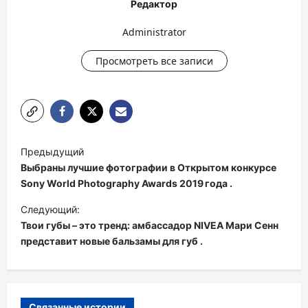
Редактор
Administrator
Просмотреть все записи
Н
Предыдущий
а
Выбраны лучшие фотографии в Открытом конкурсе
в
Sony World Photography Awards 2019 года .
и
Следующий:
Твои губы – это тренд: амбассадор NIVEA Мари Сенн
г
представит новые бальзамы для губ .
а
ц
и
Связанные истории