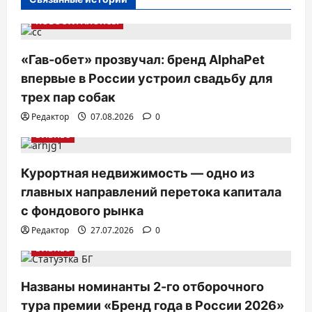
я
НОВОСТИ АНОНСЫ
п
о
«Гав-обет» прозвучал: бренд AlphaPet
з
впервые в России устроил свадьбу для
а
трех пар собак
п
Редактор
07.08.2026
0
и
БИЗНЕС
с
Курортная недвижимость — одно из
я
главных направлений перетока капитала
м
с фондового рынка
Редактор
27.07.2026
0
БИЗНЕС
Названы номинанты 2-го отборочного
тура премии «Бренд года в России 2026»