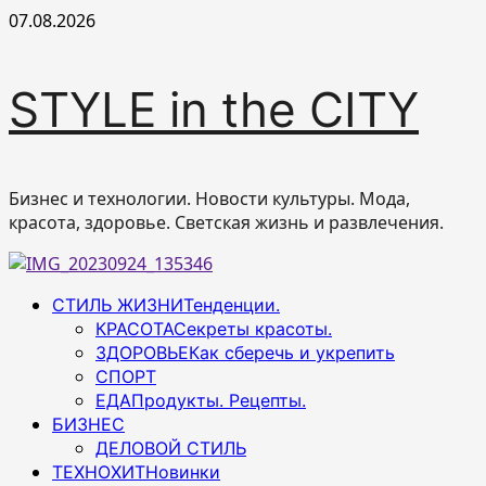
Перейти
07.08.2026
к
содержимому
STYLE in the CITY
Бизнес и технологии. Новости культуры. Мода,
красота, здоровье. Светская жизнь и развлечения.
Основное
СТИЛЬ ЖИЗНИ
Тенденции.
меню
КРАСОТА
Секреты красоты.
ЗДОРОВЬЕ
Как сберечь и укрепить
СПОРТ
ЕДА
Продукты. Рецепты.
БИЗНЕС
ДЕЛОВОЙ СТИЛЬ
ТЕХНОХИТ
Новинки