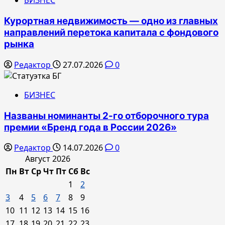
БИЗНЕС
Курортная недвижимость — одно из главных
направлений перетока капитала с фондового
рынка
Редактор
27.07.2026
0
БИЗНЕС
Названы номинанты 2-го отборочного тура
премии «Бренд года в России 2026»
Редактор
14.07.2026
0
Август 2026
Пн
Вт
Ср
Чт
Пт
Сб
Вс
1
2
3
4
5
6
7
8
9
10
11
12
13
14
15
16
17
18
19
20
21
22
23