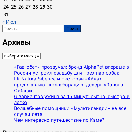
24
25
26
27
28
29
30
31
« Июл
Найти:
Архивы
Архивы
«Гав-обет» прозвучал: бренд AlphaPet впервые в
России устроил свадьбу для трех пар собак
ГК Natura Siberica и ресторан «Айна»
представляют коллаборацию: десерт «Золото
Сибири
6 вариантов ужина за 15 минут: сытно, быстро и
легко
Волшебные помощники «Мультиландии» на все
случаи лета
Чем интересно путешествие по Каме?