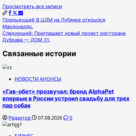
Просмотреть все записи
Навигация
Предыдущий
В ЦДМ на Лубянке открылся
Макдоналдс.
по
Следующий:
Приглашает новый проект ресторана
записям
Дубрава — ДОМ 31.
Связанные истории
НОВОСТИ АНОНСЫ
«Гав-обет» прозвучал: бренд AlphaPet
впервые в России устроил свадьбу для трех
пар собак
Редактор
07.08.2026
0