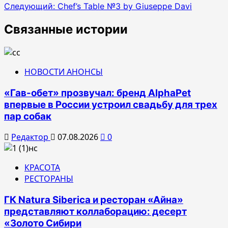
Следующий:
Chef’s Table №3 by Giuseppe Davi
по
записям
Связанные истории
НОВОСТИ АНОНСЫ
«Гав-обет» прозвучал: бренд AlphaPet
впервые в России устроил свадьбу для трех
пар собак
Редактор
07.08.2026
0
КРАСОТА
РЕСТОРАНЫ
ГК Natura Siberica и ресторан «Айна»
представляют коллаборацию: десерт
«Золото Сибири