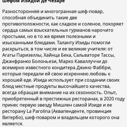
шефом Изидой де Чезаре
Разносторонняя и многогранная шеф-повар,
способная объединить такие две
противоположности, как сладкое и соленое, покоряет
сердца самых взыскательных гурманов нарочито
простыми, но в то же время полезными и
изысканными блюдами. Таланту Изиды помогли
раскрыться, в том числе и ее великие учителя: от
Агаты Паризеллы, Хайнца Бека, Сальваторе Тассы,
Джанфранко Болоньези, Марко Каваллуччи до
всемирно известного кондитера Джино Фаббри,
которые передали ей свою искреннею любовь к
хорошей еде. Изида использует при создании своих
блюд местные продукты высочайшего качества,
всегда обращая внимание на их сезонность. Опыт,
приобретенный в престижных ресторанах, в 2020 году
принес первую звезду Мишлен самой Изиде и ее
ресторану La Parolina (Аквапенденте, провинция
Витербо), шеф-поваром и владельцем которого она
является.