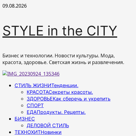
Перейти
09.08.2026
к
содержимому
STYLE in the CITY
Бизнес и технологии. Новости культуры. Мода,
красота, здоровье. Светская жизнь и развлечения.
Основное
СТИЛЬ ЖИЗНИ
Тенденции.
меню
КРАСОТА
Секреты красоты.
ЗДОРОВЬЕ
Как сберечь и укрепить
СПОРТ
ЕДА
Продукты. Рецепты.
БИЗНЕС
ДЕЛОВОЙ СТИЛЬ
ТЕХНОХИТ
Новинки