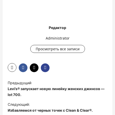
Редактор
Administrator
Просмотреть все записи
Н
Предыдущий
а
Levi’s® запускает новую линейку женских джинсов —
в
lot 700.
и
Следующий:
Избавляемся от черных точек с Clean & Clear®.
г