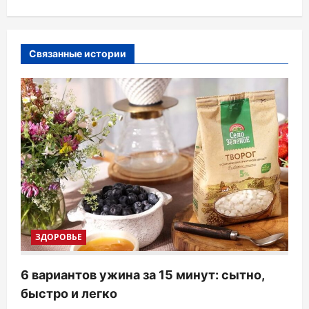
а
ц
и
Связанные истории
я
п
о
з
а
п
и
с
ЗДОРОВЬЕ
я
м
6 вариантов ужина за 15 минут: сытно,
быстро и легко